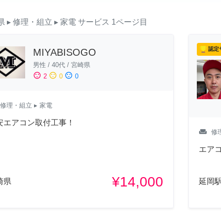
県
▸ 修理・組立
▸ 家電
サービス
1ページ目
認定
MIYABISOGO
男性
/
40代
/
宮崎県
sentiment_satisfied
sentiment_neutral
sentiment_dissatisfied
2
0
0
修理・組立
▸ 家電
安エアコン取付工事！
weekend
修
エア
¥14,000
崎県
延岡駅