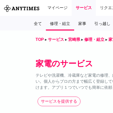
マイページ
サービス
リクエ
全て
修理・組立
家事
引っ越し
TOP
▸
サービス
▸
宮崎県
▸
修理・組立
▸
家
家電のサービス
テレビや洗濯機、冷蔵庫など家電の修理、組
い。個人からプロの方まで幅広く登録して
けます。アプリ１つでいつでも簡単に依頼
サービスを提供する