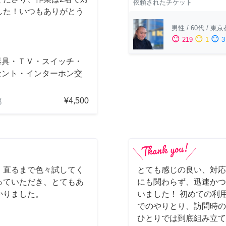
依頼されたチケット
した！いつもありがとう
男性
/
60代
/
東京
sentiment_satisfied
sentiment_neutral
sentiment_dissatisfied
219
1
3
器具・ＴＶ・スイッチ・
セント・インターホン交
¥4,500
都
、直るまで色々試してく
とても感じの良い、対応
っていただき、とてもあ
にも関わらず、迅速かつ
かりました。
いました！ 初めての利
でのやりとり、訪問時の
ひとりでは到底組み立て