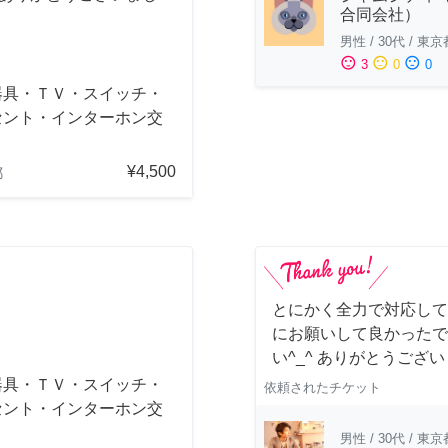
合同会社）
男性
/
30代
/
東京
sentiment_satisfied
sentiment_neutral
sentiment_dissatisfied
3
0
0
器具・ＴＶ・スイッチ・
セント・インターホン交
¥4,500
都
とにかく全力で対応して
にお願いして良かったで
い^_^ ありがとうござ
器具・ＴＶ・スイッチ・
依頼されたチケット
セント・インターホン交
男性
/
30代
/
東京