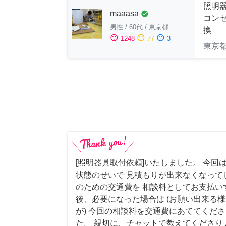
照明
maaasa
check_circle
コン
男性
/
60代
/
東京都
換
sentiment_satisfied
sentiment_neutral
sentiment_dissatisfied
1248
77
3
東京
[照明器具取付依頼]いたしました。 今回
状態のせいで 見積もりが出来なくなって
のための交通費を 相談料としてお支払い
後、必要になった場合は (お願い出来る
が) 今回の相談料を交通費にあててくださ
た。 親切に、チャットで教えてくださり