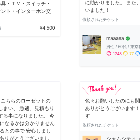
に助かりました。 また
器具・ＴＶ・スイッチ・
いました！
セント・インターホン交
依頼されたチケット
¥4,500
都
maaasa
check_circle
男性
/
60代
/
東京
sentiment_satisfied
sentiment_neutral
sentiment_dissatisfi
1248
77
はこちらのローゼットの
色々お願いしたのにも関
しまい、 急遽、見積もり
ありがとうございます！
する事になりました。 今
す
様になるかは分かりません
依頼されたチケット
るとの事で 安心しまし
 ありがとうございまし
シャムシティ（