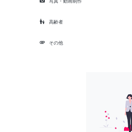
camera_alt
写真・動画制作
escalator_warning
高齢者
attachment
その他