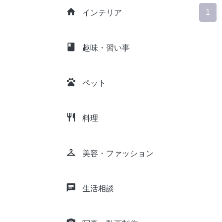
home
1
インテリア
class
趣味・習い事
pets
ペット
restaurant
料理
checkroom
美容・ファッション
chat
生活相談