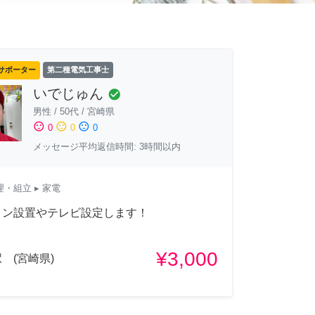
サポーター
第二種電気工事士
いでじゅん
check_circle
男性
/
50代
/
宮崎県
sentiment_satisfied
sentiment_neutral
sentiment_dissatisfied
0
0
0
メッセージ平均返信時間: 3時間以内
理・組立
▸ 家電
コン設置やテレビ設定します！
¥3,000
 (宮崎県)