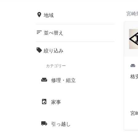
宮崎
place
地域
sort
並べ替え
local_offer
絞り込み
weekend
カテゴリー
格
weekend
修理・組立
local_laundry_service
家事
宮
local_shipping
引っ越し