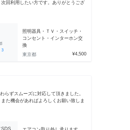
、次回利用したい方です。ありがとうござ
照明器具・ＴＶ・スイッチ・
コンセント・インターホン交
都
換
ed
3
¥4,500
東京都
わらずスムーズに対応して頂きました。
 また機会があればよろしくお願い致しま
SDS
エアコン取り外し承ります。