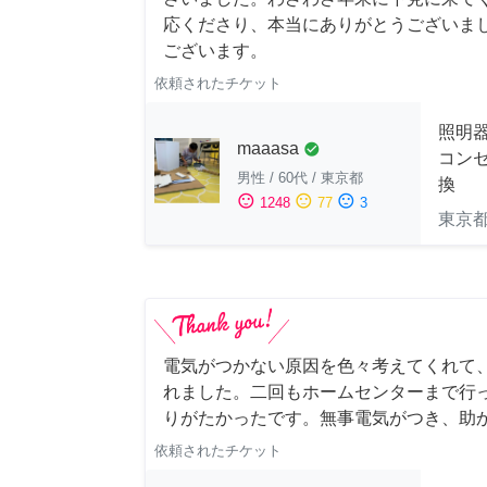
応くださり、本当にありがとうございま
ございます。
依頼されたチケット
照明
maaasa
check_circle
コン
男性
/
60代
/
東京都
換
sentiment_satisfied
sentiment_neutral
sentiment_dissatisfied
1248
77
3
東京
電気がつかない原因を色々考えてくれて
れました。二回もホームセンターまで行
りがたかったです。無事電気がつき、助
依頼されたチケット