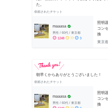
た。
依頼されたチケット
照明
maaasa
check_circle
コン
男性
/
60代
/
東京都
換
sentiment_satisfied
sentiment_neutral
sentiment_dissatisfied
1248
77
3
東京
朝早くからありがとうございました！
依頼されたチケット
照明
maaasa
check_circle
コン
男性
/
60代
/
東京都
換
sentiment_satisfied
sentiment_neutral
sentiment_dissatisfied