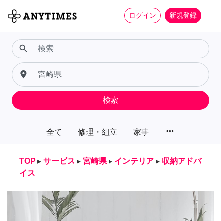
ログイン
新規登録
search
place
検索
more_horiz
全て
修理・組立
家事
TOP
▸
サービス
▸
宮崎県
▸
インテリア
▸
収納アドバ
イス