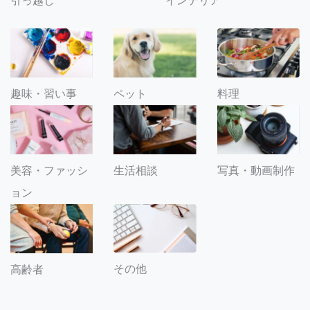
引っ越し
インテリア
趣味・習い事
ペット
料理
美容・ファッシ
生活相談
写真・動画制作
ョン
その他
高齢者