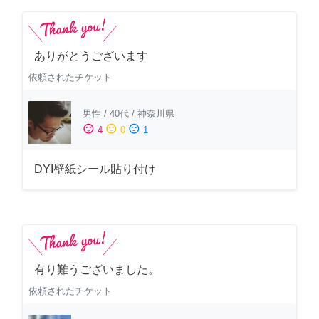
ありがとうございます
依頼されたチケット
男性
/
40代
/
神奈川県
sentiment_satisfied
sentiment_neutral
sentiment_dissatisfied
4
0
1
DYI壁紙シール貼り付け
有り難うございました。
依頼されたチケット