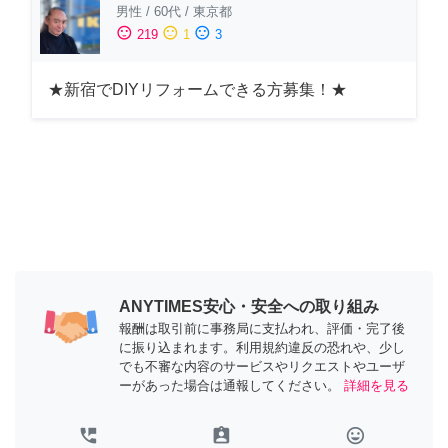
男性
/
60代
/
東京都
sentiment_satisfied
sentiment_neutral
sentiment_dissatisfied
219
1
3
★新宿でDIYリフォームできる方募集！★
ANYTIMES安心・安全への取り組み
報酬は取引前に事務局に支払われ、評価・完了後
に振り込まれます。利用規約違反の恐れや、少し
でも不審な内容のサービスやリクエストやユーザ
ーがあった場合は通報してください。
詳細を見る
perm_phone_msg
assignment_ind
tag_faces