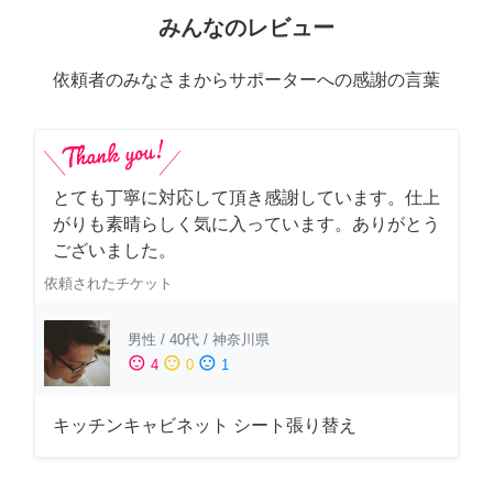
みんなのレビュー
依頼者のみなさまからサポーターへの感謝の言葉
とても丁寧に対応して頂き感謝しています。仕上
がりも素晴らしく気に入っています。ありがとう
ございました。
依頼されたチケット
男性
/
40代
/
神奈川県
sentiment_satisfied
sentiment_neutral
sentiment_dissatisfied
4
0
1
キッチンキャビネット シート張り替え