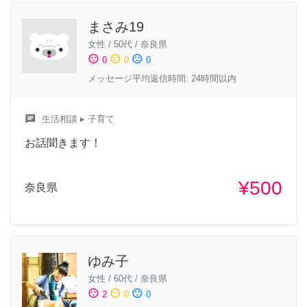
まさみ19
女性
/
50代
/
奈良県
sentiment_satisfied
sentiment_neutral
sentiment_dissatisfied
0
0
0
メッセージ平均返信時間: 24時間以内
chat
生活相談
▸ 子育て
お話聞きます！
¥500
奈良県
ゆみ子
女性
/
60代
/
奈良県
sentiment_satisfied
sentiment_neutral
sentiment_dissatisfied
2
0
0