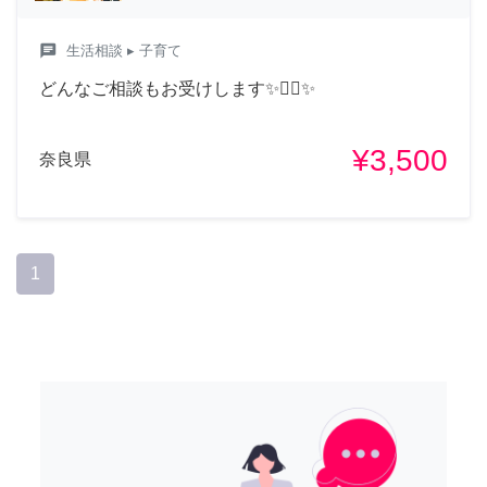
chat
生活相談
▸ 子育て
どんなご相談もお受けします✨🧚‍♀️✨
¥3,500
奈良県
1