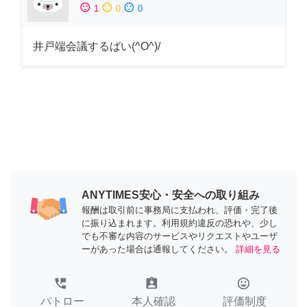
sentiment_satisfied
sentiment_neutral
sentiment_dissatisfied
1
0
0
井戸端会議するばい(^O^)/
ANYTIMES安心・安全への取り組み
報酬は取引前に事務局に支払われ、評価・完了後
に振り込まれます。利用規約違反の恐れや、少し
でも不審な内容のサービスやリクエストやユーザ
ーがあった場合は通報してください。
詳細を見る
perm_phone_msg
assignment_ind
tag_faces
パトロー
本人確認
評価制度