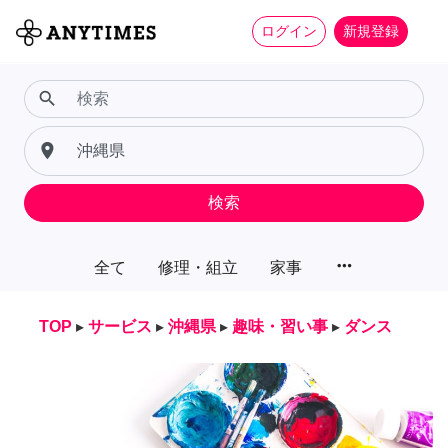
ログイン
新規登録
search
place
検索
more_horiz
全て
修理・組立
家事
TOP
▸
サービス
▸
沖縄県
▸
趣味・習い事
▸
ダンス