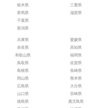
栃木県
三重県
群馬県
滋賀県
千葉県
新潟県
兵庫県
愛媛県
奈良県
高知県
和歌山県
福岡県
鳥取県
佐賀県
島根県
長崎県
岡山県
熊本県
広島県
大分県
山口県
宮崎県
徳島県
鹿児島県