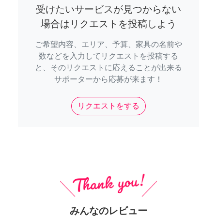
受けたいサービスが見つからない
場合はリクエストを投稿しよう
ご希望内容、エリア、予算、家具の名前や
数などを入力してリクエストを投稿する
と、そのリクエストに応えることが出来る
サポーターから応募が来ます！
リクエストをする
みんなのレビュー