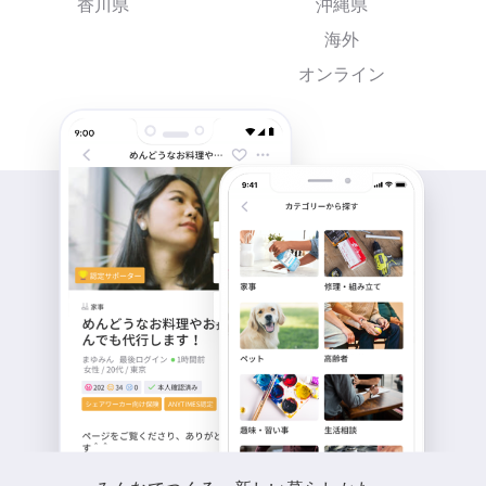
香川県
沖縄県
海外
オンライン