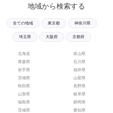
地域から検索する
全ての地域
東京都
神奈川県
埼玉県
大阪府
京都府
北海道
富山県
青森県
石川県
岩手県
福井県
宮城県
山梨県
秋田県
長野県
山形県
岐阜県
福島県
静岡県
茨城県
愛知県