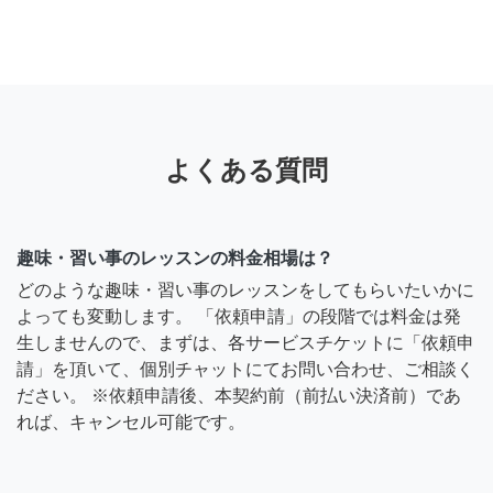
よくある質問
趣味・習い事のレッスンの料金相場は？
どのような趣味・習い事のレッスンをしてもらいたいかに
よっても変動します。 「依頼申請」の段階では料金は発
生しませんので、まずは、各サービスチケットに「依頼申
請」を頂いて、個別チャットにてお問い合わせ、ご相談く
ださい。 ※依頼申請後、本契約前（前払い決済前）であ
れば、キャンセル可能です。