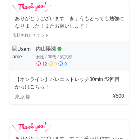
ありがとうございます！きょうもとっても勉強に
なりました！またお願いします！
依頼されたチケット
内山陽瀬
check_circle
女性
/
30代
/
東京都
sentiment_satisfied
sentiment_neutral
sentiment_dissatisfied
12
0
0
【オンライン】バレエストレッチ30min #2回目
からはこちら！
¥500
東京都
ありがとうございます！すごく分かりやすいレッ