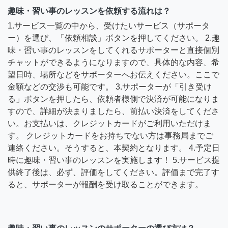
趣味・習い事のレッスンを依頼する流れは？
1.サービス一覧の中から、受けたいサービス（サポータ
ー）を選び、「依頼相談」ボタンを押してください。 2.趣
味・習い事のレッスンをしてくれるサポーターと直接個別
チャットができるようになりますので、具体的な内容、希
望日時、場所などをサポーターへお伝えください。ここで
金額などの交渉も可能です。 3.サポーターが「引き受け
る」ボタンを押したら、依頼者様側で決済が可能になりま
すので、詳細が決まりましたら、前払い決済をしてくださ
い。お支払いは、クレジットカードがご利用いただけま
す。 クレジットカードをお持ちでない方は事務局までご
連絡ください。そうすると、本契約となります。 4.予定日
時に趣味・習い事のレッスンを実施します！ 5.サービス提
供終了後は、必ず、評価をしてください。評価まで完了す
ると、サポーターが報酬を受け取ることができます。