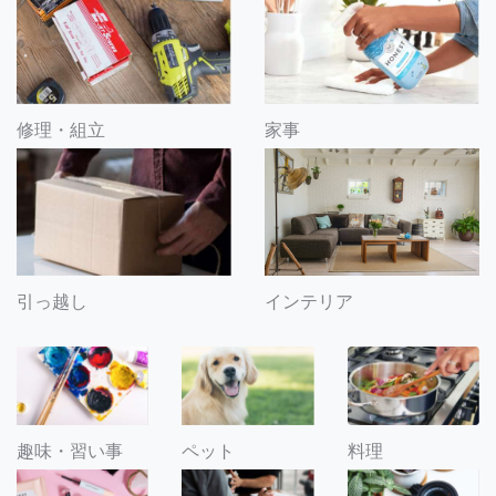
修理・組立
家事
引っ越し
インテリア
趣味・習い事
ペット
料理