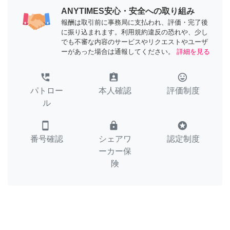
ANYTIMES安心・安全への取り組み
報酬は取引前に事務局に支払われ、評価・完了後
に振り込まれます。利用規約違反の恐れや、少し
でも不審な内容のサービスやリクエストやユーザ
ーがあった場合は通報してください。
詳細を見る
perm_phone_msg
assignment_ind
tag_faces
パトロー
本人確認
評価制度
ル
smartphone
lock
stars
番号確認
シェアワ
認定制度
ーカー保
険