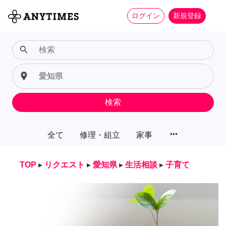
ログイン
新規登録
search
place
検索
more_horiz
全て
修理・組立
家事
TOP
▸
リクエスト
▸
愛知県
▸
生活相談
▸
子育て