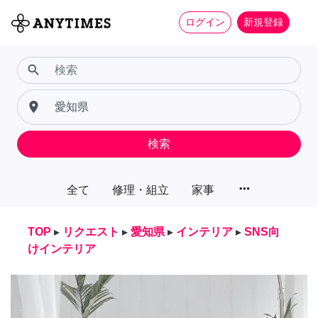
ログイン
新規登録
search
place
検索
more_horiz
全て
修理・組立
家事
TOP
▸
リクエスト
▸
愛知県
▸
インテリア
▸
SNS向
けインテリア