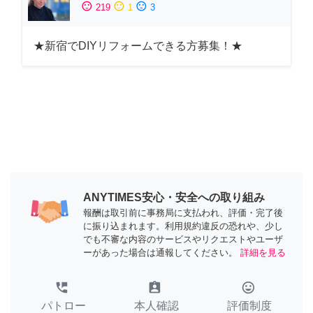
sentiment_satisfied
sentiment_neutral
sentiment_dissatisfied
219
1
3
★新宿でDIYリフォームできる方募集！★
ANYTIMES安心・安全への取り組み
報酬は取引前に事務局に支払われ、評価・完了後
に振り込まれます。利用規約違反の恐れや、少し
でも不審な内容のサービスやリクエストやユーザ
ーがあった場合は通報してください。
詳細を見る
perm_phone_msg
assignment_ind
tag_faces
パトロー
本人確認
評価制度