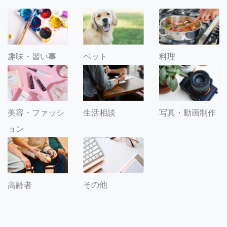
趣味・習い事
ペット
料理
美容・ファッシ
生活相談
写真・動画制作
ョン
その他
高齢者