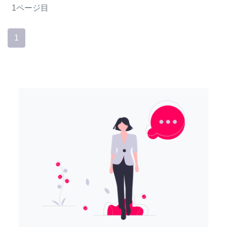
1ページ目
1