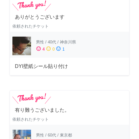
ありがとうございます
依頼されたチケット
男性
/
40代
/
神奈川県
sentiment_satisfied
sentiment_neutral
sentiment_dissatisfied
4
0
1
DYI壁紙シール貼り付け
有り難うございました。
依頼されたチケット
男性
/
60代
/
東京都