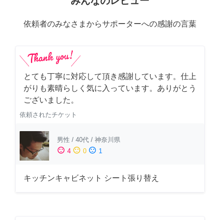
みんなのレビュー
依頼者のみなさまからサポーターへの感謝の言葉
とても丁寧に対応して頂き感謝しています。仕上
がりも素晴らしく気に入っています。ありがとう
ございました。
依頼されたチケット
男性
/
40代
/
神奈川県
sentiment_satisfied
sentiment_neutral
sentiment_dissatisfied
4
0
1
キッチンキャビネット シート張り替え