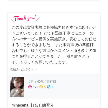
この度は実証実験に各種協力頂き本当にありがと
うございました！ とても迅速丁寧にモニターの
方へのサービス提供を実施頂き、安心してお任せ
することができました。 また事前事後の準備打
合せでも、様々な観点からコメント頂き多くの気
づきを得ることができました。 引き続きどう
ぞ、よろしくお願いいたします。
依頼されたチケット
女性
/
40代
/
東京都
sentiment_satisfied
sentiment_neutral
sentiment_dissatisfied
172
5
1
minacena_打合せ練習分