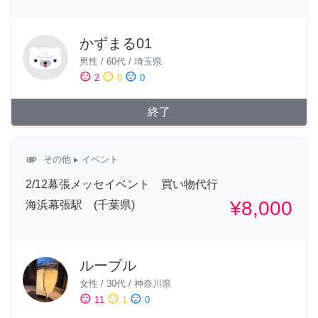
かずまる01
男性
/
60代
/
埼玉県
sentiment_satisfied
sentiment_neutral
sentiment_dissatisfied
2
0
0
終了
attachment
その他
▸ イベント
2/12幕張メッセイベント 買い物代行
¥8,000
海浜幕張駅 (千葉県)
ルーブル
女性
/
30代
/
神奈川県
sentiment_satisfied
sentiment_neutral
sentiment_dissatisfied
11
1
0