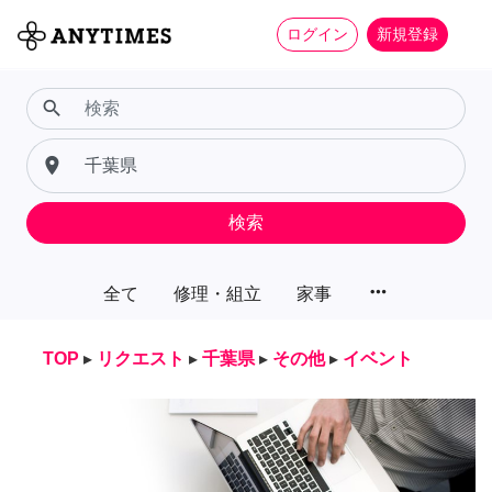
ログイン
新規登録
search
place
検索
more_horiz
全て
修理・組立
家事
TOP
▸
リクエスト
▸
千葉県
▸
その他
▸
イベント