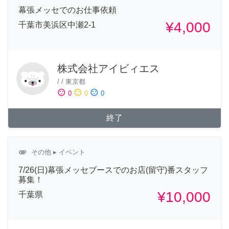
幕張メッセでのお仕事依頼
¥4,000
千葉市美浜区中瀬2-1
株式会社アイビィエス
/
/
東京都
sentiment_satisfied
sentiment_neutral
sentiment_dissatisfied
0
0
0
終了
attachment
その他
▸ イベント
7/26(日)幕張メッセブースでのお店(留守)番スタッフ
募集！
¥10,000
千葉県