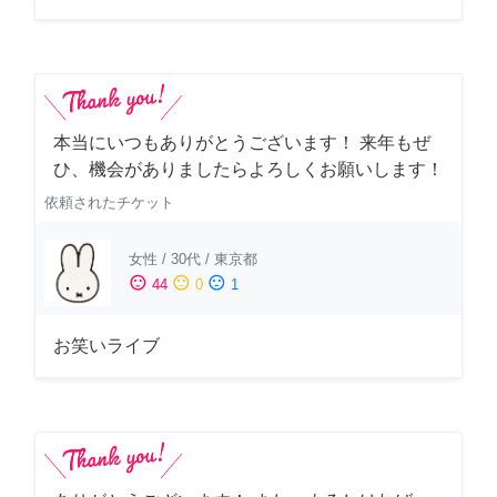
本当にいつもありがとうございます！ 来年もぜ
ひ、機会がありましたらよろしくお願いします！
依頼されたチケット
女性
/
30代
/
東京都
sentiment_satisfied
sentiment_neutral
sentiment_dissatisfied
44
0
1
お笑いライブ