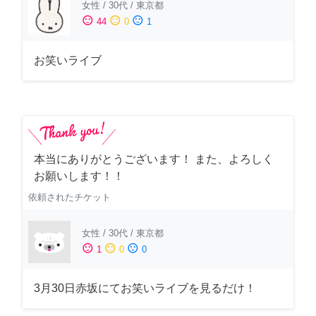
女性
/
30代
/
東京都
sentiment_satisfied
sentiment_neutral
sentiment_dissatisfied
44
0
1
お笑いライブ
本当にありがとうございます！ また、よろしく
お願いします！！
依頼されたチケット
女性
/
30代
/
東京都
sentiment_satisfied
sentiment_neutral
sentiment_dissatisfied
1
0
0
3月30日赤坂にてお笑いライブを見るだけ！