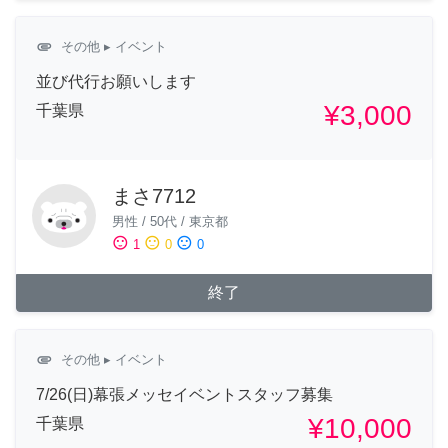
attachment
その他
▸ イベント
並び代行お願いします
¥3,000
千葉県
まさ7712
男性
/
50代
/
東京都
sentiment_satisfied
sentiment_neutral
sentiment_dissatisfied
1
0
0
終了
attachment
その他
▸ イベント
7/26(日)幕張メッセイベントスタッフ募集
¥10,000
千葉県