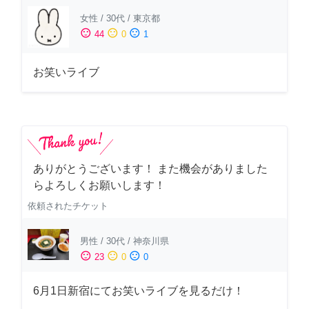
女性
/
30代
/
東京都
sentiment_satisfied
sentiment_neutral
sentiment_dissatisfied
44
0
1
お笑いライブ
ありがとうございます！ また機会がありました
らよろしくお願いします！
依頼されたチケット
男性
/
30代
/
神奈川県
sentiment_satisfied
sentiment_neutral
sentiment_dissatisfied
23
0
0
6月1日新宿にてお笑いライブを見るだけ！