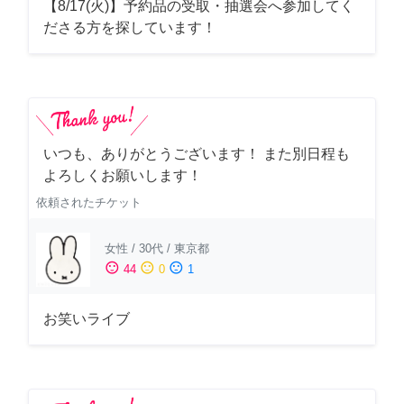
【8/17(火)】予約品の受取・抽選会へ参加してく
ださる方を探しています！
いつも、ありがとうございます！ また別日程も
よろしくお願いします！
依頼されたチケット
女性
/
30代
/
東京都
sentiment_satisfied
sentiment_neutral
sentiment_dissatisfied
44
0
1
お笑いライブ