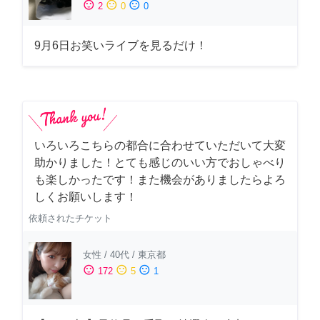
sentiment_satisfied
sentiment_neutral
sentiment_dissatisfied
2
0
0
9月6日お笑いライブを見るだけ！
いろいろこちらの都合に合わせていただいて大変
助かりました！とても感じのいい方でおしゃべり
も楽しかったです！また機会がありましたらよろ
しくお願いします！
依頼されたチケット
女性
/
40代
/
東京都
sentiment_satisfied
sentiment_neutral
sentiment_dissatisfied
172
5
1