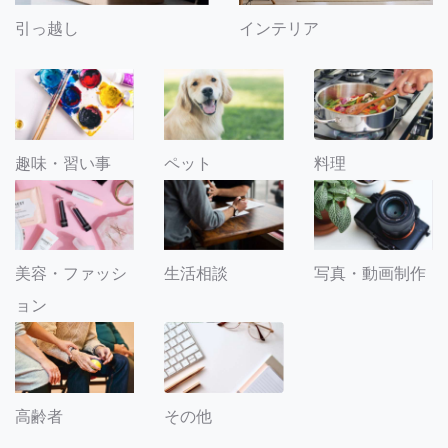
引っ越し
インテリア
趣味・習い事
ペット
料理
美容・ファッシ
生活相談
写真・動画制作
ョン
その他
高齢者