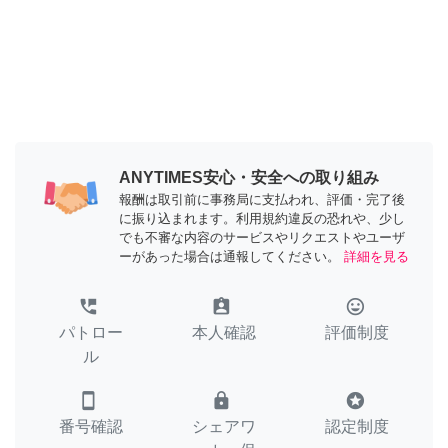
ANYTIMES安心・安全への取り組み
報酬は取引前に事務局に支払われ、評価・完了後
に振り込まれます。利用規約違反の恐れや、少し
でも不審な内容のサービスやリクエストやユーザ
ーがあった場合は通報してください。
詳細を見る
perm_phone_msg
assignment_ind
tag_faces
パトロー
本人確認
評価制度
ル
smartphone
lock
stars
番号確認
シェアワ
認定制度