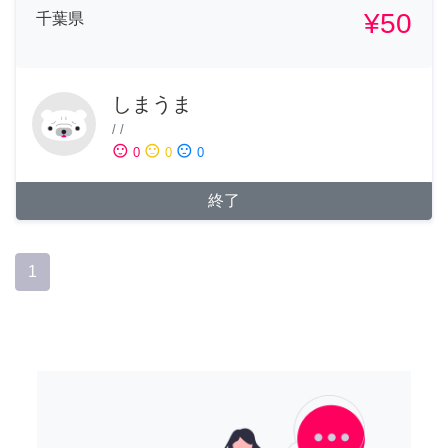
¥50
千葉県
しまうま
/
/
sentiment_satisfied
sentiment_neutral
sentiment_dissatisfied
0
0
0
終了
1