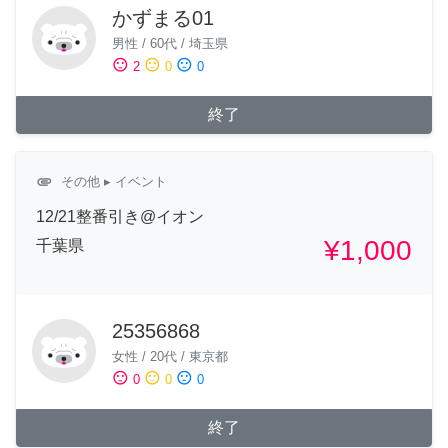
かずまる01
男性
/
60代
/
埼玉県
sentiment_satisfied
sentiment_neutral
sentiment_dissatisfied
2
0
0
終了
attachment
その他
▸ イベント
12/21整番引き@イオン
¥1,000
千葉県
25356868
女性
/
20代
/
東京都
sentiment_satisfied
sentiment_neutral
sentiment_dissatisfied
0
0
0
終了