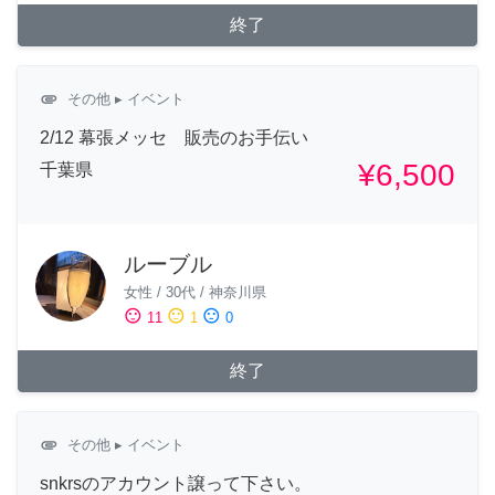
終了
attachment
その他
▸ イベント
2/12 幕張メッセ 販売のお手伝い
¥6,500
千葉県
ルーブル
女性
/
30代
/
神奈川県
sentiment_satisfied
sentiment_neutral
sentiment_dissatisfied
11
1
0
終了
attachment
その他
▸ イベント
snkrsのアカウント譲って下さい。