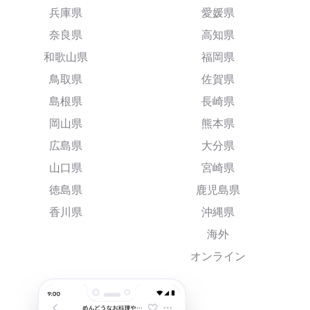
兵庫県
愛媛県
奈良県
高知県
和歌山県
福岡県
鳥取県
佐賀県
島根県
長崎県
岡山県
熊本県
広島県
大分県
山口県
宮崎県
徳島県
鹿児島県
香川県
沖縄県
海外
オンライン