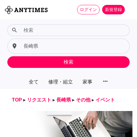
ログイン
新規登録
search
place
検索
more_horiz
全て
修理・組立
家事
TOP
▸
リクエスト
▸
長崎県
▸
その他
▸
イベント