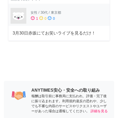
女性
/
30代
/
東京都
sentiment_satisfied
sentiment_neutral
sentiment_dissatisfied
1
0
0
3月30日赤坂にてお笑いライブを見るだけ！
ANYTIMES安心・安全への取り組み
報酬は取引前に事務局に支払われ、評価・完了後
に振り込まれます。利用規約違反の恐れや、少し
でも不審な内容のサービスやリクエストやユーザ
ーがあった場合は通報してください。
詳細を見る