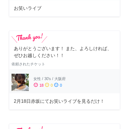
お笑いライブ
ありがとうございます！ また、よろしければ、
ぜひお越しください！！
依頼されたチケット
女性
/
30's
/
大阪府
sentiment_satisfied
sentiment_neutral
sentiment_dissatisfied
18
0
0
2月18日赤坂にてお笑いライブを見るだけ！