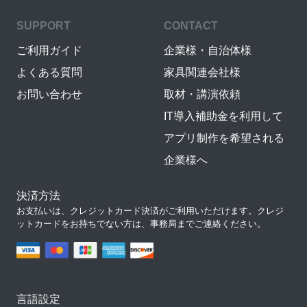
SUPPORT
CONTACT
ご利用ガイド
企業様・自治体様
よくある質問
家具関連会社様
お問い合わせ
取材・講演依頼
IT導入補助金を利用して
アプリ制作を希望される
企業様へ
決済方法
お支払いは、クレジットカード決済がご利用いただけます。クレジ
ットカードをお持ちでない方は、事務局までご連絡ください。
言語設定