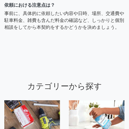
依頼における注意点は？
事前に、具体的に依頼したい内容や日時、場所、交通費や
駐車料金、雑費も含んだ料金の確認など、しっかりと個別
相談をしてから本契約をするかどうかを決めましょう。
カテゴリーから探す