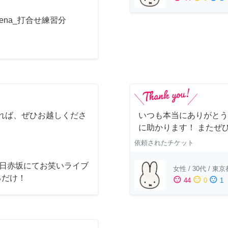
acena_打合せ練習分
れば、ぜひお越しくださ
いつも本当にありがとう
に助かります！ またぜ
依頼されたチケット
8日赤坂にてお笑いライブ
女性
/
30代
/
東京
るだけ！
sentiment_satisfied
sentiment_neutral
sentiment_dissatisfied
44
0
1