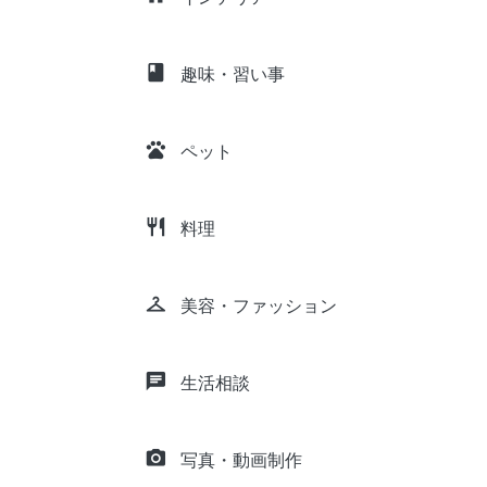
class
趣味・習い事
pets
ペット
restaurant
料理
checkroom
美容・ファッション
chat
生活相談
camera_alt
写真・動画制作