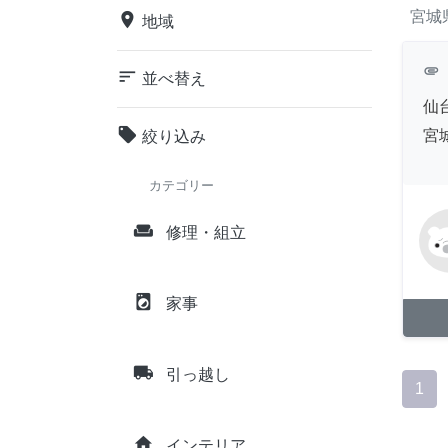
宮城
place
地域
attachment
sort
並べ替え
仙台
local_offer
宮
絞り込み
カテゴリー
weekend
修理・組立
local_laundry_service
家事
local_shipping
引っ越し
1
home
インテリア