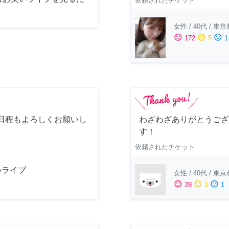
依頼されたチケット
女性
/
40代
/
東京
sentiment_satisfied
sentiment_neutral
sentiment_dissatisfied
172
5
1
日程もよろしくお願いし
わざわざありがとうござ
す！
依頼されたチケット
いライブ
女性
/
40代
/
東京
sentiment_satisfied
sentiment_neutral
sentiment_dissatisfied
28
1
1