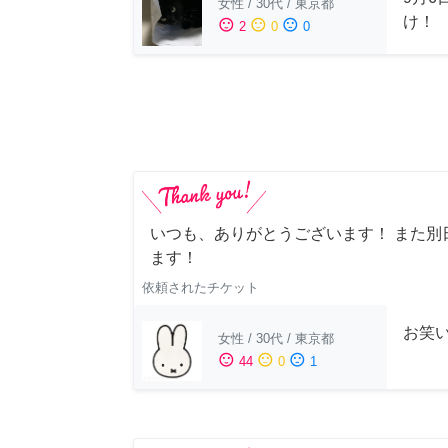
女性
/
30代
/
東京都
け！
sentiment_satisfied
sentiment_neutral
sentiment_dissatisfied
2
0
0
いつも、ありがとうございます！ また別
ます！
依頼されたチケット
お笑
女性
/
30代
/
東京都
sentiment_satisfied
sentiment_neutral
sentiment_dissatisfied
44
0
1