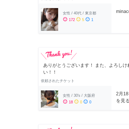
min
女性
/
40代
/
東京都
sentiment_satisfied
sentiment_neutral
sentiment_dissatisfied
172
5
1
ありがとうございます！ また、よろしけ
い！！
依頼されたチケット
2月1
女性
/
30's
/
大阪府
を見
sentiment_satisfied
sentiment_neutral
sentiment_dissatisfied
18
0
0