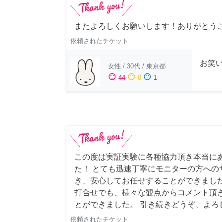
またよろしくお願いします！ありがとう
依頼されたチケット
お笑
女性
/
30代
/
東京都
sentiment_satisfied
sentiment_neutral
sentiment_dissatisfied
44
0
1
この度は実証実験に各種協力頂き本当に
た！ とても迅速丁寧にモニターの方への
き、安心してお任せすることができました
打合せでも、様々な観点からコメント頂
とができました。 引き続きどうぞ、よろ
依頼されたチケット