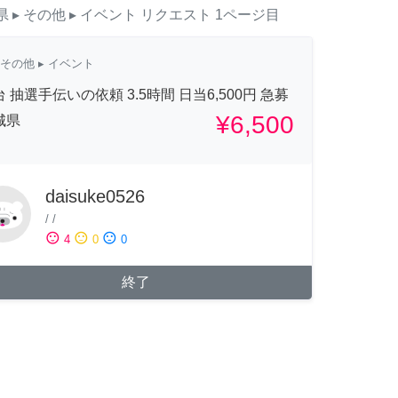
県
▸ その他
▸ イベント
リクエスト
1ページ目
その他
▸ イベント
 抽選手伝いの依頼 3.5時間 日当6,500円 急募
¥6,500
城県
daisuke0526
/
/
sentiment_satisfied
sentiment_neutral
sentiment_dissatisfied
4
0
0
終了