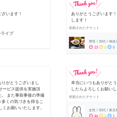
ございます！
ありがとうございます！
します！
依頼されたチケット
いライブ
男性
/
30代
/
神奈
sentiment_satisfied
sentiment_neutral
sentiment_dissatisfied
23
0
0
ありがとうございまし
本当にいつもありがとう
サービス提供を実施頂
したらよろしくお願いし
。 また事前事後の準備
依頼されたチケット
き多くの気づきを得るこ
しくお願いいたします。
女性
/
30代
/
東京
sentiment_satisfied
sentiment_neutral
sentiment_dissatisfied
44
0
1