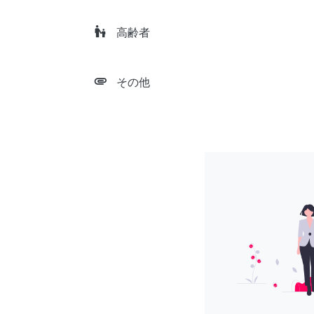
escalator_warning
高齢者
attachment
その他