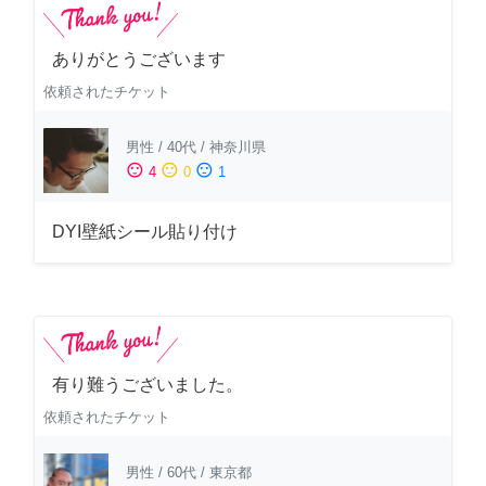
ありがとうございます
依頼されたチケット
男性
/
40代
/
神奈川県
sentiment_satisfied
sentiment_neutral
sentiment_dissatisfied
4
0
1
DYI壁紙シール貼り付け
有り難うございました。
依頼されたチケット
男性
/
60代
/
東京都