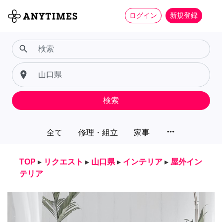
ログイン
新規登録
search
place
検索
more_horiz
全て
修理・組立
家事
TOP
▸
リクエスト
▸
山口県
▸
インテリア
▸
屋外イン
テリア