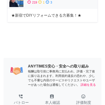
sentiment_satisfied
sentiment_neutral
sentiment_dissatisfied
219
1
3
★新宿でDIYリフォームできる方募集！★
ANYTIMES安心・安全への取り組み
報酬は取引前に事務局に支払われ、評価・完了後
に振り込まれます。利用規約違反の恐れや、少し
でも不審な内容のサービスやリクエストやユーザ
ーがあった場合は通報してください。
詳細を見る
perm_phone_msg
assignment_ind
tag_faces
パトロー
本人確認
評価制度