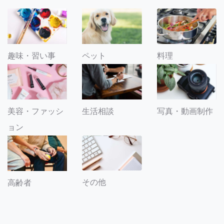
趣味・習い事
ペット
料理
美容・ファッシ
生活相談
写真・動画制作
ョン
その他
高齢者