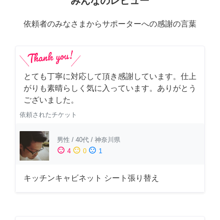
みんなのレビュー
依頼者のみなさまからサポーターへの感謝の言葉
とても丁寧に対応して頂き感謝しています。仕上
がりも素晴らしく気に入っています。ありがとう
ございました。
依頼されたチケット
男性
/
40代
/
神奈川県
sentiment_satisfied
sentiment_neutral
sentiment_dissatisfied
4
0
1
キッチンキャビネット シート張り替え