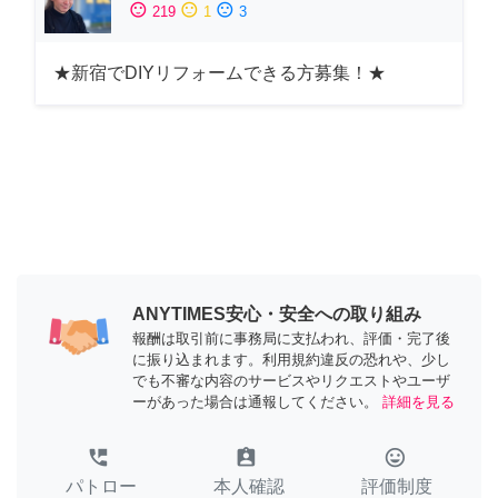
sentiment_satisfied
sentiment_neutral
sentiment_dissatisfied
219
1
3
★新宿でDIYリフォームできる方募集！★
ANYTIMES安心・安全への取り組み
報酬は取引前に事務局に支払われ、評価・完了後
に振り込まれます。利用規約違反の恐れや、少し
でも不審な内容のサービスやリクエストやユーザ
ーがあった場合は通報してください。
詳細を見る
perm_phone_msg
assignment_ind
tag_faces
パトロー
本人確認
評価制度