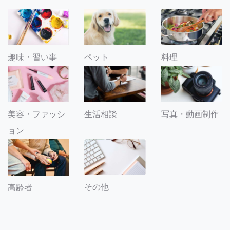
趣味・習い事
ペット
料理
美容・ファッシ
生活相談
写真・動画制作
ョン
その他
高齢者