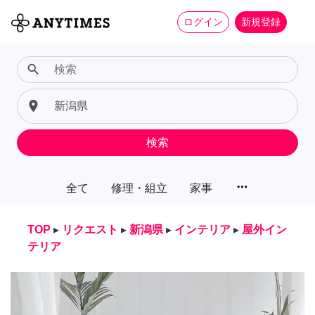
ログイン
新規登録
search
place
検索
more_horiz
全て
修理・組立
家事
TOP
▸
リクエスト
▸
新潟県
▸
インテリア
▸
屋外イン
テリア