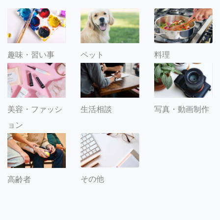
趣味・習い事
ペット
料理
美容・ファッシ
生活相談
写真・動画制作
ョン
その他
高齢者