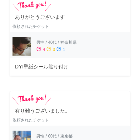
ありがとうございます
依頼されたチケット
男性
/
40代
/
神奈川県
sentiment_satisfied
sentiment_neutral
sentiment_dissatisfied
4
0
1
DYI壁紙シール貼り付け
有り難うございました。
依頼されたチケット
男性
/
60代
/
東京都