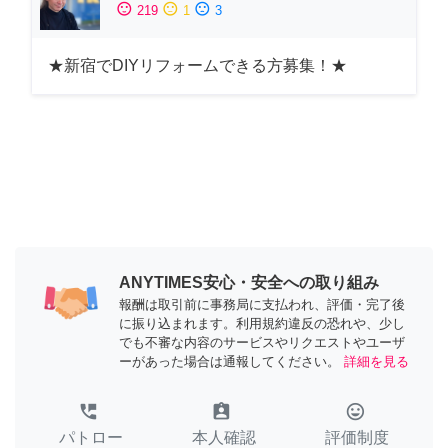
sentiment_satisfied
sentiment_neutral
sentiment_dissatisfied
219
1
3
★新宿でDIYリフォームできる方募集！★
ANYTIMES安心・安全への取り組み
報酬は取引前に事務局に支払われ、評価・完了後
に振り込まれます。利用規約違反の恐れや、少し
でも不審な内容のサービスやリクエストやユーザ
ーがあった場合は通報してください。
詳細を見る
perm_phone_msg
assignment_ind
tag_faces
パトロー
本人確認
評価制度