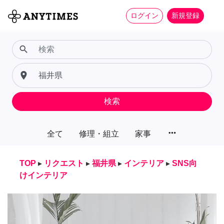
ログイン
新規登録
search
place
検索
more_horiz
全て
修理・組立
家事
TOP
▸
リクエスト
▸
福井県
▸
インテリア
▸
SNS向
けインテリア