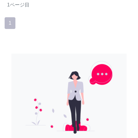
1ページ目
1