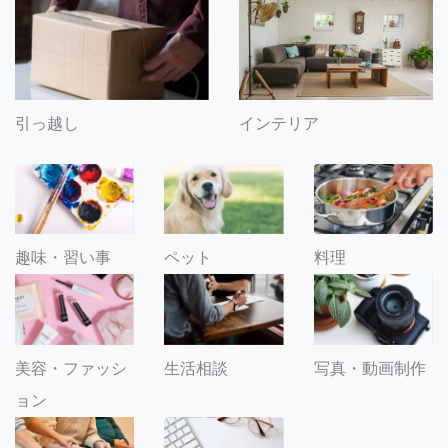
引っ越し
インテリア
趣味・習い事
ペット
料理
美容・ファッシ
生活相談
写真・動画制作
ョン