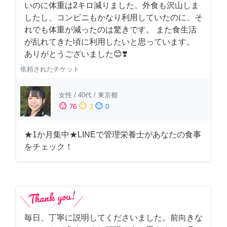
いのに体重は2キロ減りました。外食も沢山しま
したし、コンビニもかなり利用していたのに、そ
れでも体重が減ったのは驚きです。 また食生活
が乱れてきた頃に利用したいと思っています。
ありがとうございました😊❣️
依頼されたチケット
女性
/
40代
/
東京都
sentiment_satisfied
sentiment_neutral
sentiment_dissatisfied
76
3
0
★1か月集中★LINEで管理栄養士があなたの食事
をチェック！
毎日、丁寧に説明してくださいました。前向きな