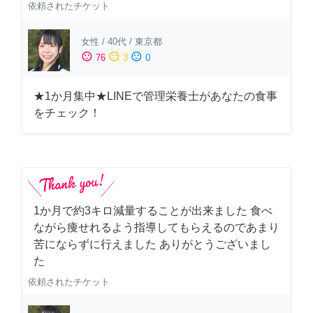
依頼されたチケット
女性
/
40代
/
東京都
sentiment_satisfied
sentiment_neutral
sentiment_dissatisfied
76
3
0
★1か月集中★LINEで管理栄養士があなたの食事
をチェック！
1か月で約3キロ減量することが出来ました 食べ
ながら痩せれるよう指導してもらえるのであまり
苦にならずに行えました ありがとうございまし
た
依頼されたチケット