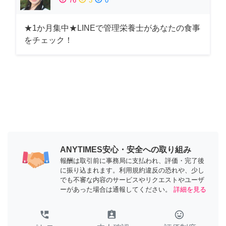
76
3
0
★1か月集中★LINEで管理栄養士があなたの食事
をチェック！
ANYTIMES安心・安全への取り組み
報酬は取引前に事務局に支払われ、評価・完了後
に振り込まれます。利用規約違反の恐れや、少し
でも不審な内容のサービスやリクエストやユーザ
ーがあった場合は通報してください。
詳細を見る
perm_phone_msg
assignment_ind
tag_faces