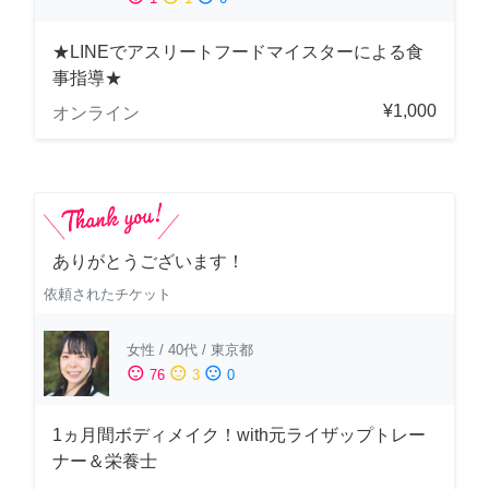
★LINEでアスリートフードマイスターによる食
事指導★
¥1,000
オンライン
ありがとうございます！
依頼されたチケット
女性
/
40代
/
東京都
sentiment_satisfied
sentiment_neutral
sentiment_dissatisfied
76
3
0
1ヵ月間ボディメイク！with元ライザップトレー
ナー＆栄養士