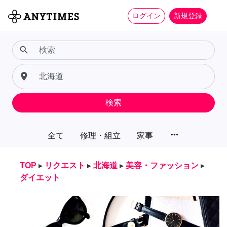
ログイン
新規登録
search
place
検索
more_horiz
全て
修理・組立
家事
TOP
▸
リクエスト
▸
北海道
▸
美容・ファッション
▸
ダイエット