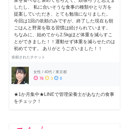
菜を食べると褒めてもらえて、頑張ろうと思えま
したし、 私に合いそうな食事の種類やとり方を
提案していただき、とても勉強になりました。
今回は1回の依頼のみですが、終了した現在も朝
ごはんと野菜を取る習慣は続けられています。
ちなみに、始めてから2.5kgほど体重を減らすこ
とができました！！運動せず体重を減らせたのは
初めてです。 ありがとうございました！！
依頼されたチケット
女性
/
40代
/
東京都
sentiment_satisfied
sentiment_neutral
sentiment_dissatisfied
76
3
0
★1か月集中★LINEで管理栄養士があなたの食事
をチェック！