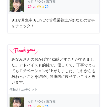
女性
/
40代
/
東京都
sentiment_satisfied
sentiment_neutral
sentiment_dissatisfied
76
3
0
★1か月集中★LINEで管理栄養士があなたの食事
をチェック！
みなみさんのおかげで4kg落とすことができまし
た。アドバイスも的確で、優しくて、丁寧でとっ
てもモチベーションが上がりました。これからも
教わったことを継続し健康的に痩せていこうと思
います。
依頼されたチケット
女性
/
40代
/
東京都
sentiment_satisfied
sentiment_neutral
sentiment_dissatisfied