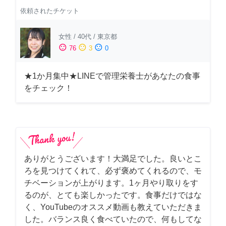
依頼されたチケット
女性
/
40代
/
東京都
sentiment_satisfied
sentiment_neutral
sentiment_dissatisfied
76
3
0
★1か月集中★LINEで管理栄養士があなたの食事
をチェック！
ありがとうございます！大満足でした。良いとこ
ろを見つけてくれて、必ず褒めてくれるので、モ
チベーションが上がります。1ヶ月やり取りをす
るのが、とても楽しかったです。食事だけではな
く、YouTubeのオススメ動画も教えていただきま
した。バランス良く食べていたので、何もしてな