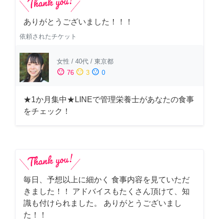
ありがとうございました！！！
依頼されたチケット
女性
/
40代
/
東京都
sentiment_satisfied
sentiment_neutral
sentiment_dissatisfied
76
3
0
★1か月集中★LINEで管理栄養士があなたの食事
をチェック！
毎日、予想以上に細かく 食事内容を見ていただ
きました！！ アドバイスもたくさん頂けて、知
識も付けられました。 ありがとうございまし
た！！