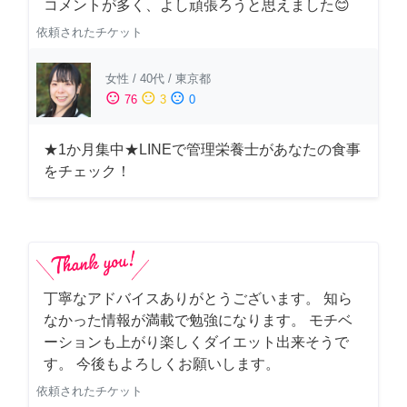
コメントが多く、よし頑張ろうと思えました😊
依頼されたチケット
女性
/
40代
/
東京都
sentiment_satisfied
sentiment_neutral
sentiment_dissatisfied
76
3
0
★1か月集中★LINEで管理栄養士があなたの食事
をチェック！
丁寧なアドバイスありがとうございます。 知ら
なかった情報が満載で勉強になります。 モチベ
ーションも上がり楽しくダイエット出来そうで
す。 今後もよろしくお願いします。
依頼されたチケット