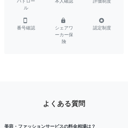
パトロー
本人確認
評価制度
ル
smartphone
lock
stars
番号確認
シェアワ
認定制度
ーカー保
険
よくある質問
美容・ファッションサービスの料金相場は？