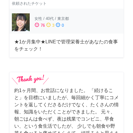
依頼されたチケット
女性
/
40代
/
東京都
sentiment_satisfied
sentiment_neutral
sentiment_dissatisfied
76
3
0
★1か月集中★LINEで管理栄養士があなたの食事
をチェック！
約1ヶ月間、お世話になりました。 「続けるこ
と」を目標にいましたが、毎回細かく丁寧にコメ
ントを返してくださるだけでなく、たくさんの情
報、知識をいただくことができました。 元々、
朝ごはんは食べず、夜は残業でコンビニ、早食
い、という食生活でしたが、 少しでも朝食や野