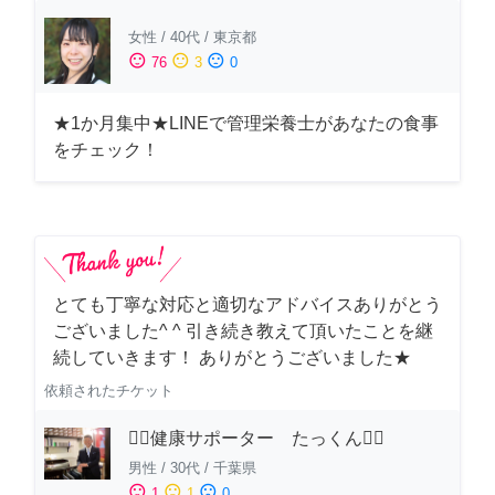
女性
/
40代
/
東京都
sentiment_satisfied
sentiment_neutral
sentiment_dissatisfied
76
3
0
★1か月集中★LINEで管理栄養士があなたの食事
をチェック！
とても丁寧な対応と適切なアドバイスありがとう
ございました^ ^ 引き続き教えて頂いたことを継
続していきます！ ありがとうございました★
依頼されたチケット
🏋️‍♂️健康サポーター たっくん🏋️‍♂️
男性
/
30代
/
千葉県
sentiment_satisfied
sentiment_neutral
sentiment_dissatisfied
1
1
0