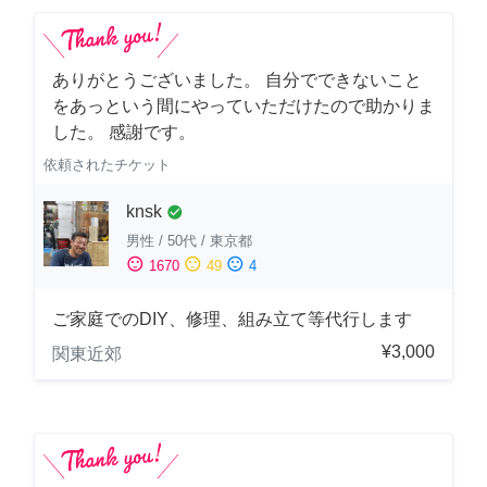
ありがとうございました。 自分でできないこと
をあっという間にやっていただけたので助かりま
した。 感謝です。
依頼されたチケット
knsk
check_circle
男性
/
50代
/
東京都
sentiment_satisfied
sentiment_neutral
sentiment_dissatisfied
1670
49
4
ご家庭でのDIY、修理、組み立て等代行します
¥3,000
関東近郊