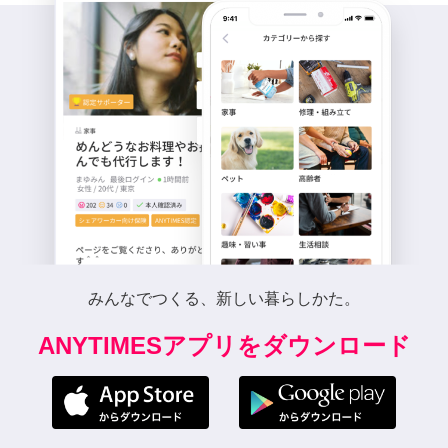
みんなでつくる、新しい暮らしかた。
ANYTIMESアプリをダウンロード