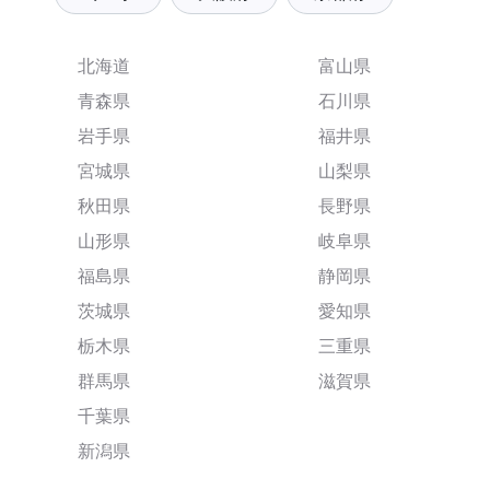
北海道
富山県
青森県
石川県
岩手県
福井県
宮城県
山梨県
秋田県
長野県
山形県
岐阜県
福島県
静岡県
茨城県
愛知県
栃木県
三重県
群馬県
滋賀県
千葉県
新潟県