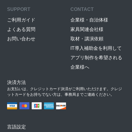
SUPPORT
CONTACT
ご利用ガイド
企業様・自治体様
よくある質問
家具関連会社様
お問い合わせ
取材・講演依頼
IT導入補助金を利用して
アプリ制作を希望される
企業様へ
決済方法
お支払いは、クレジットカード決済がご利用いただけます。クレジ
ットカードをお持ちでない方は、事務局までご連絡ください。
言語設定