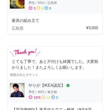
男性
/
50代
/
広島県
sentiment_satisfied
sentiment_neutral
sentiment_dissatisfied
3
0
0
家具の組み立て
¥3,000
広島県
とても丁寧で、あと片付けも綺麗でした。大変助
かりました！またよろしくお願いします。
依頼されたチケット
やりが【IKEA認定】
check_circle
男性
/
40代
/
東京都
sentiment_satisfied
sentiment_neutral
sentiment_dissatisfied
1876
13
0
【高評価99%】家具組み立て・解体（IKEA認