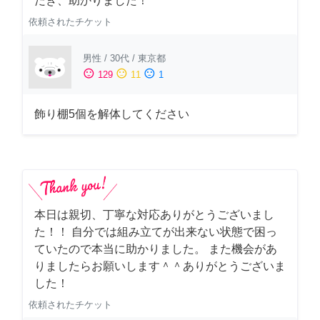
だき、助かりました！
依頼されたチケット
男性
/
30代
/
東京都
sentiment_satisfied
sentiment_neutral
sentiment_dissatisfied
129
11
1
飾り棚5個を解体してください
本日は親切、丁寧な対応ありがとうございまし
た！！ 自分では組み立てが出来ない状態で困っ
ていたので本当に助かりました。 また機会があ
りましたらお願いします＾＾ありがとうございま
した！
依頼されたチケット