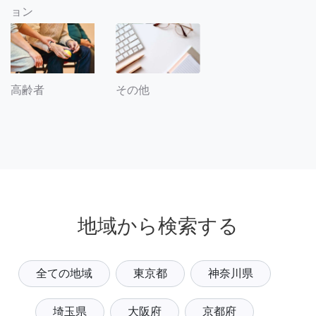
ョン
その他
高齢者
地域から検索する
全ての地域
東京都
神奈川県
埼玉県
大阪府
京都府