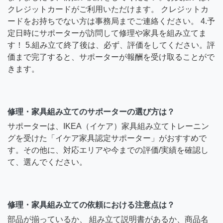
クレジットカードがご利用いただけます。 クレジットカ
ードをお持ちでない方は事務局までご連絡ください。 4.予
定日時にサポーターが訪問して修理や家具を組み立てま
す！ 5.組み立て終了後は、必ず、評価をしてください。評
価まで完了すると、サポーターが報酬を受け取ることがで
きます。
修理・家具組み立てのサポーターの選び方は？
サポーターは、IKEA（イケア）家具組み立てトレーニン
グを受けた「イケア家具認定サポーター」がおすすめで
す。その他に、対応エリアや今までの評価/実績を確認し
て、選んでください。
修理・家具組み立ての依頼における注意点は？
部品が揃っているか、 組み立て説明書があるか、商品名