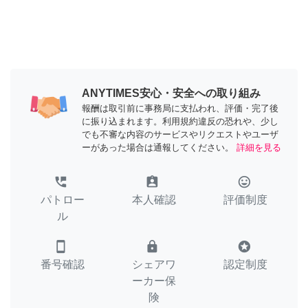
ANYTIMES安心・安全への取り組み
報酬は取引前に事務局に支払われ、評価・完了後
に振り込まれます。利用規約違反の恐れや、少し
でも不審な内容のサービスやリクエストやユーザ
ーがあった場合は通報してください。
詳細を見る
perm_phone_msg
assignment_ind
tag_faces
パトロー
本人確認
評価制度
ル
smartphone
lock
stars
番号確認
シェアワ
認定制度
ーカー保
険