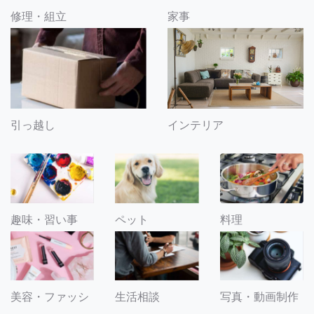
修理・組立
家事
引っ越し
インテリア
趣味・習い事
ペット
料理
美容・ファッシ
生活相談
写真・動画制作