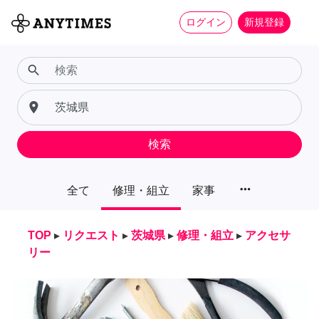
ログイン
新規登録
search
place
検索
more_horiz
全て
修理・組立
家事
TOP
▸
リクエスト
▸
茨城県
▸
修理・組立
▸
アクセサ
リー