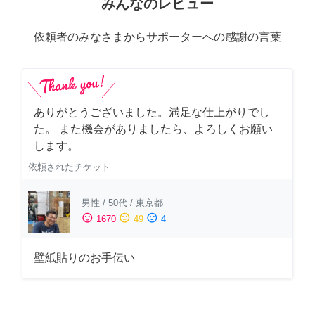
みんなのレビュー
依頼者のみなさまからサポーターへの感謝の言葉
ありがとうございました。満足な仕上がりでし
た。 また機会がありましたら、よろしくお願い
します。
依頼されたチケット
男性
/
50代
/
東京都
sentiment_satisfied
sentiment_neutral
sentiment_dissatisfied
1670
49
4
壁紙貼りのお手伝い