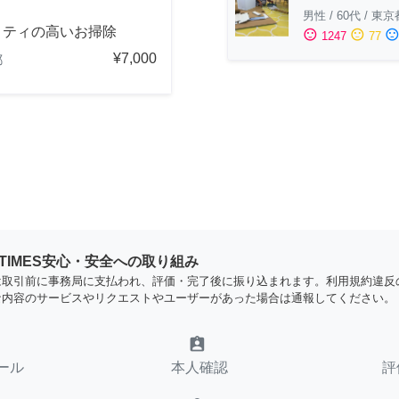
男性
/
60代
/
東京
リティの高いお掃除
sentiment_satisfied
sentiment_neutral
sentiment_dissatisfi
1247
77
¥7,000
都
YTIMES安心・安全への取り組み
は取引前に事務局に支払われ、評価・完了後に振り込まれます。利用規約違反
な内容のサービスやリクエストやユーザーがあった場合は通報してください。
assignment_ind
ール
本人確認
評