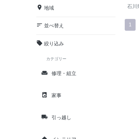
石川
place
地域
sort
1
並べ替え
local_offer
絞り込み
カテゴリー
weekend
修理・組立
local_laundry_service
家事
local_shipping
引っ越し
home