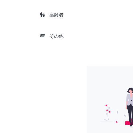
escalator_warning
高齢者
attachment
その他