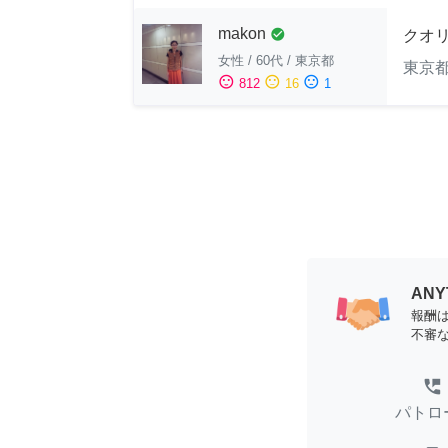
makon
check_circle
クオ
女性
/
60代
/
東京都
東京
sentiment_satisfied
sentiment_neutral
sentiment_dissatisfied
812
16
1
AN
報酬
不審
perm_phone_msg
パトロ