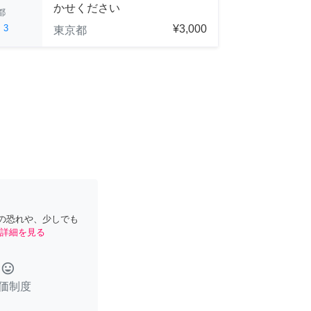
かせください
都
ed
3
¥3,000
東京都
の恐れや、少しでも
詳細を見る
tag_faces
価制度