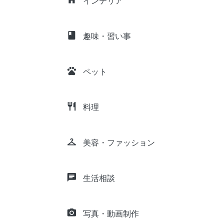
インテリア
class
趣味・習い事
pets
ペット
restaurant
料理
checkroom
美容・ファッション
chat
生活相談
camera_alt
写真・動画制作