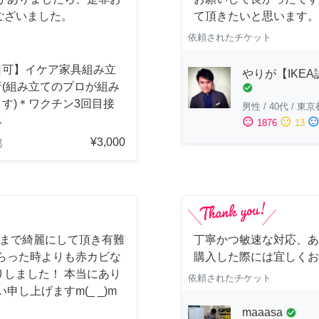
ございました。
て頂きたいと思います。
依頼されたチケット
日可】イケア家具組み立
やりが【IKE
行(組み立てのプロが組み
check_circle
す)＊ワクチン3回目接
男性
/
40代
/
東京
み
sentiment_satisfied
sentiment_neutral
sentiment_dissatisfi
1876
13
¥3,000
都
しまで綺麗にして頂き有難
丁寧かつ敏速な対応、あ
らった時よりも赤カビな
購入した際には宜しくお
しました！ 本当にあり
依頼されたチケット
し上げますm(_ _)m
maaasa
check_circle