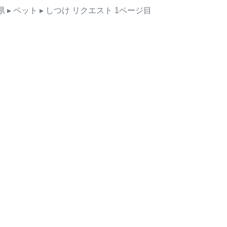
県
▸ ペット
▸ しつけ
リクエスト
1ページ目