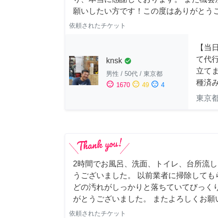
願いしたい方です！この度はありがとう
依頼されたチケット
【当
て代
knsk
check_circle
立てま
男性
/
50代
/
東京都
種済
sentiment_satisfied
sentiment_neutral
sentiment_dissatisfied
1670
49
4
東京
2時間でお風呂、洗面、トイレ、台所流
うございました。 以前業者に掃除しても
どの汚れがしっかりと落ちていてびっくり
がとうございました。 またよろしくお願い申
依頼されたチケット