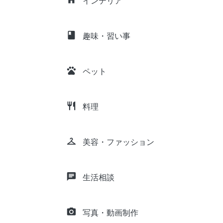
インテリア
class
趣味・習い事
pets
ペット
restaurant
料理
checkroom
美容・ファッション
chat
生活相談
camera_alt
写真・動画制作