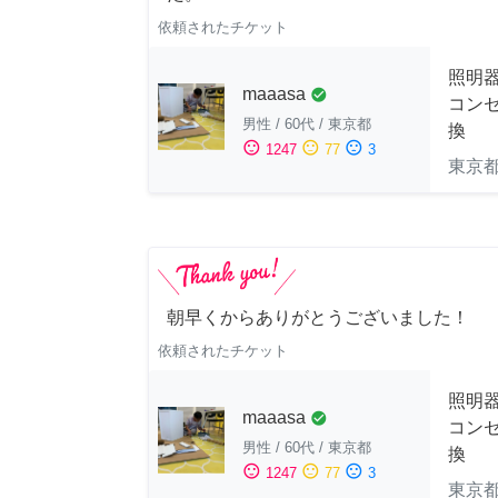
依頼されたチケット
照明
maaasa
check_circle
コン
男性
/
60代
/
東京都
換
sentiment_satisfied
sentiment_neutral
sentiment_dissatisfied
1247
77
3
東京
朝早くからありがとうございました！
依頼されたチケット
照明
maaasa
check_circle
コン
男性
/
60代
/
東京都
換
sentiment_satisfied
sentiment_neutral
sentiment_dissatisfied
1247
77
3
東京