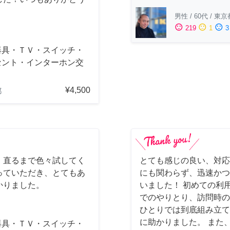
男性
/
60代
/
東京
sentiment_satisfied
sentiment_neutral
sentiment_dissatisfied
219
1
3
器具・ＴＶ・スイッチ・
セント・インターホン交
¥4,500
都
、直るまで色々試してく
とても感じの良い、対応
っていただき、とてもあ
にも関わらず、迅速かつ
かりました。
いました！ 初めての利
でのやりとり、訪問時の
ひとりでは到底組み立て
に助かりました。 また
器具・ＴＶ・スイッチ・