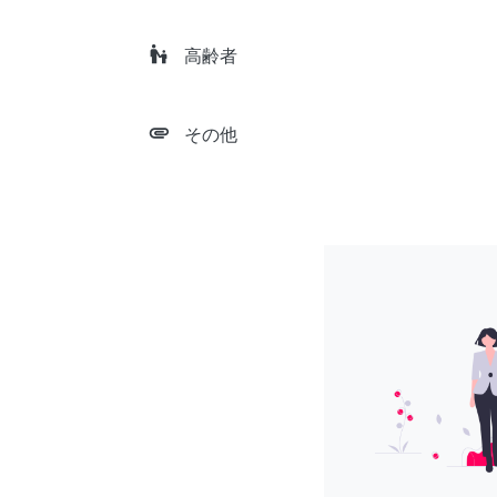
escalator_warning
高齢者
attachment
その他