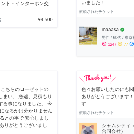
いました！
セント・インターホン交
依頼されたチケット
¥4,500
都
maaasa
check_circle
男性
/
60代
/
東京
sentiment_satisfied
sentiment_neutral
sentiment_dissatisfi
1247
77
はこちらのローゼットの
色々お願いしたのにも関
しまい、 急遽、見積もり
ありがとうございます！
する事になりました。 今
す
様になるかは分かりません
依頼されたチケット
るとの事で 安心しまし
 ありがとうございまし
シャムシティ（
合同会社）