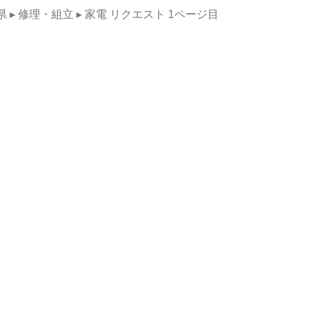
県
▸ 修理・組立
▸ 家電
リクエスト
1ページ目