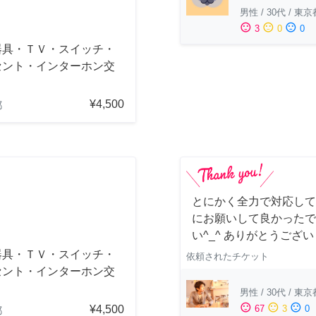
男性
/
30代
/
東京
sentiment_satisfied
sentiment_neutral
sentiment_dissatisfied
3
0
0
器具・ＴＶ・スイッチ・
セント・インターホン交
¥4,500
都
とにかく全力で対応して
にお願いして良かったで
い^_^ ありがとうござ
器具・ＴＶ・スイッチ・
依頼されたチケット
セント・インターホン交
男性
/
30代
/
東京
sentiment_satisfied
sentiment_neutral
sentiment_dissatisfied
¥4,500
67
3
0
都