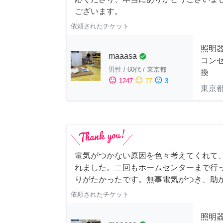
ございます。
依頼されたチケット
照明
maaasa
check_circle
コン
男性
/
60代
/
東京都
換
sentiment_satisfied
sentiment_neutral
sentiment_dissatisfied
1247
77
3
東京
電気がつかない原因を色々考えてくれて
れました。二回もホームセンターまで行
りがたかったです。無事電気がつき、助
依頼されたチケット
照明