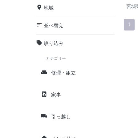
宮城
place
地域
sort
1
並べ替え
local_offer
絞り込み
カテゴリー
weekend
修理・組立
local_laundry_service
家事
local_shipping
引っ越し
home