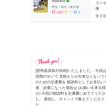
maaasa
check_circle
コン
男性
/
60代
/
東京都
換
sentiment_satisfied
sentiment_neutral
sentiment_dissatisfied
1247
77
3
東京
[照明器具取付依頼]いたしました。 今回
状態のせいで 見積もりが出来なくなって
のための交通費を 相談料としてお支払い
後、必要になった場合は (お願い出来る
が) 今回の相談料を交通費にあててくださ
た。 親切に、チャットで教えてくださり
た。