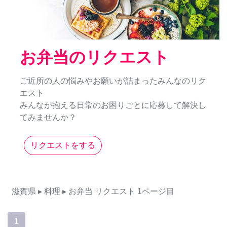
お弁当のリクエスト
ご近所の人の悩みやお願いが詰まったみんなのリク
エスト
みんなが抱える日常のお困りごとに応募して解決し
てみませんか？
リクエストをする
滋賀県
▸ 料理
▸ お弁当
リクエスト
1ページ目
1