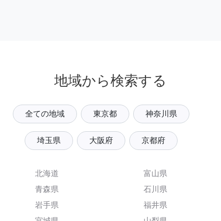
地域から検索する
全ての地域
東京都
神奈川県
埼玉県
大阪府
京都府
北海道
富山県
青森県
石川県
岩手県
福井県
宮城県
山梨県