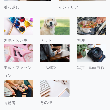
引っ越し
インテリア
趣味・習い事
ペット
料理
美容・ファッシ
生活相談
写真・動画制作
ョン
その他
高齢者