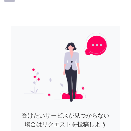
受けたいサービスが見つからない
場合はリクエストを投稿しよう