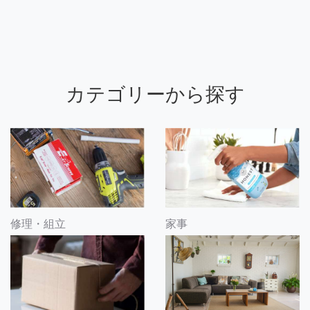
カテゴリーから探す
修理・組立
家事