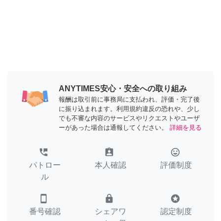
ANYTIMES安心・安全への取り組み
報酬は取引前に事務局に支払われ、評価・完了後
に振り込まれます。利用規約違反の恐れや、少し
でも不審な内容のサービスやリクエストやユーザ
ーがあった場合は通報してください。
詳細を見る
perm_phone_msg
assignment_ind
tag_faces
パトロー
本人確認
評価制度
ル
smartphone
lock
stars
番号確認
シェアワ
認定制度