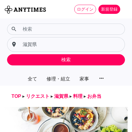
ログイン
新規登録
search
place
検索
more_horiz
全て
修理・組立
家事
TOP
▸
リクエスト
▸
滋賀県
▸
料理
▸
お弁当