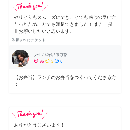
やりとりもスムーズにでき、とても感じの良い方
だったため、とても満足できました！ また、是
非お願いしたいと思います。
依頼されたチケット
女性
/
50代
/
東京都
sentiment_satisfied
sentiment_neutral
sentiment_dissatisfied
95
3
0
【お弁当】ランチのお弁当をつくってくださる方
♫
ありがとうございます！