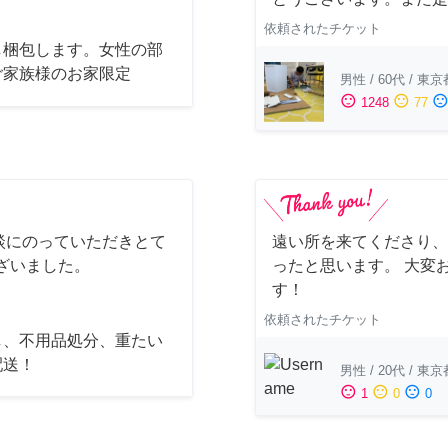
依頼されたチケット
し梱包します。女性の部
ご家族様のお家限定
男性
/
60代
/
東京
sentiment_satisfied
sentiment_neutral
sentiment_dissatisfi
1248
77
談にのっていただきとて
遠い所を来てくださり、
ざいました。
ったと思います。 大変
す！
依頼されたチケット
し、不用品処分、重たい
配送！
男性
/
20代
/
東京
sentiment_satisfied
sentiment_neutral
sentiment_dissatisfied
1
0
0