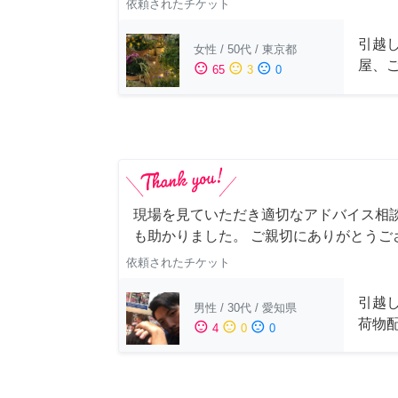
依頼されたチケット
引越
女性
/
50代
/
東京都
屋、
sentiment_satisfied
sentiment_neutral
sentiment_dissatisfied
65
3
0
現場を見ていただき適切なアドバイス相
も助かりました。 ご親切にありがとうご
依頼されたチケット
引越
男性
/
30代
/
愛知県
荷物
sentiment_satisfied
sentiment_neutral
sentiment_dissatisfied
4
0
0