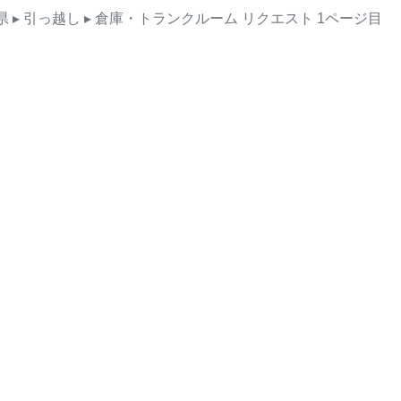
県
▸ 引っ越し
▸ 倉庫・トランクルーム
リクエスト
1ページ目