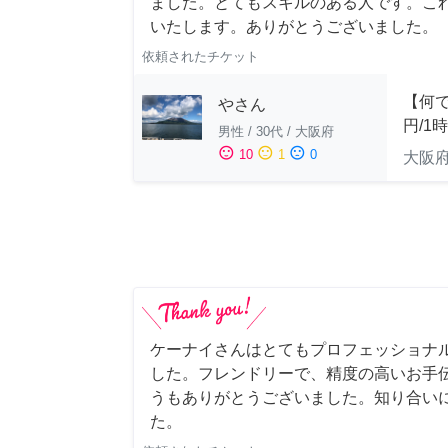
ました。とてもスキルのある人です。こ
いたします。ありがとうございました。
依頼されたチケット
【何で
やさん
円/1
男性
/
30代
/
大阪府
sentiment_satisfied
sentiment_neutral
sentiment_dissatisfied
10
1
0
大阪
ケーナイさんはとてもプロフェッショナ
した。フレンドリーで、精度の高いお手
うもありがとうございました。知り合い
た。