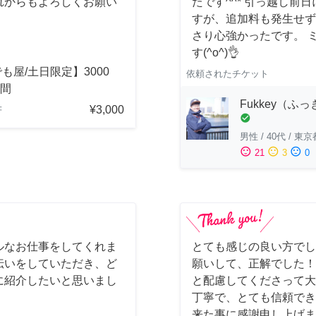
れからもよろしくお願い
たです^^* 引っ越し
すが、追加料も発生せず
さり心強かったです。 
す(^o^)👌
も屋/土日限定】3000
依頼されたチケット
時間
Fukkey（ふ
¥3,000
府
check_circle
男性
/
40代
/
東京
sentiment_satisfied
sentiment_neutral
sentiment_dissatisfied
21
3
0
ルなお仕事をしてくれま
とても感じの良い方でし
伝いをしていただき、ど
願いして、正解でした！
に紹介したいと思いまし
と配慮してくださって大
丁寧で、とても信頼でき
来た事に感謝申し上げま