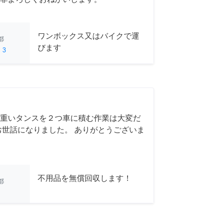
ワンボックス又はバイクで運
都
びます
ed
3
重いタンスを２つ車に積む作業は大変だ
お世話になりました。 ありがとうございま
不用品を無償回収します！
都