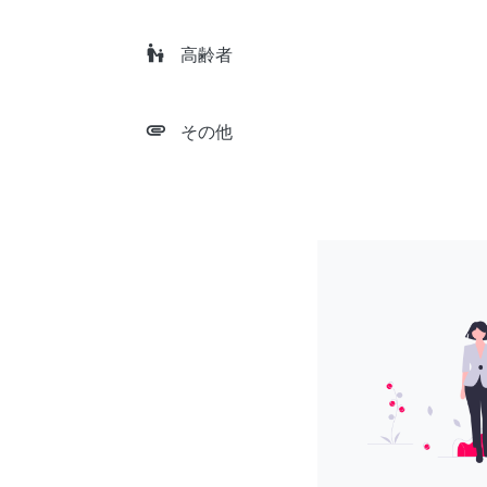
escalator_warning
高齢者
attachment
その他