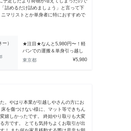
前日に予定したより荷物が増えてしまったので
「詰めるだけ詰めましょう」と言って下
ミニマリストとか単身者に特におすすめで
っきー）
★注目★なんと5,980円〜！軽
バンでの運搬＆単身引っ越し
都
¥5,980
東京都
た。やはり本業が引越しやさんの方にお
 床を傷つけない様に、マット等できちん
変嬉しかったです。 終始やり取りも大変
る方です。 とても気持ちよくお取引が出
す！ また何か家具移動する際は是非お願