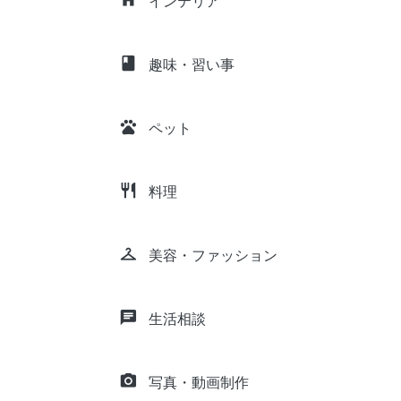
インテリア
class
趣味・習い事
pets
ペット
restaurant
料理
checkroom
美容・ファッション
chat
生活相談
camera_alt
写真・動画制作