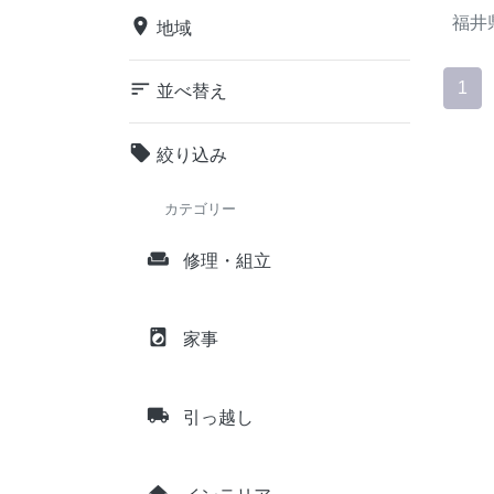
福井
place
地域
sort
1
並べ替え
local_offer
絞り込み
カテゴリー
weekend
修理・組立
local_laundry_service
家事
local_shipping
引っ越し
home