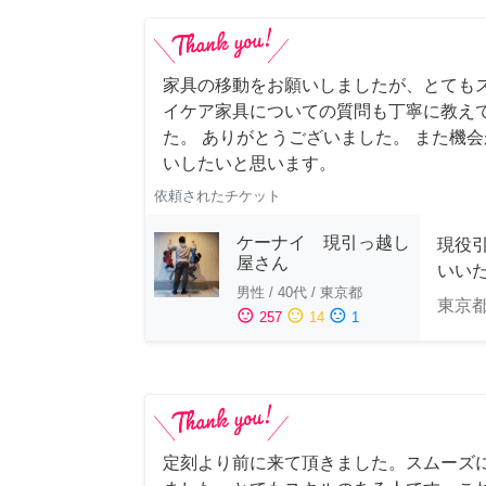
家具の移動をお願いしましたが、とても
イケア家具についての質問も丁寧に教え
た。 ありがとうございました。 また機
いしたいと思います。
依頼されたチケット
ケーナイ 現引っ越し
現役
屋さん
いい
男性
/
40代
/
東京都
東京
sentiment_satisfied
sentiment_neutral
sentiment_dissatisfied
257
14
1
定刻より前に来て頂きました。スムーズ