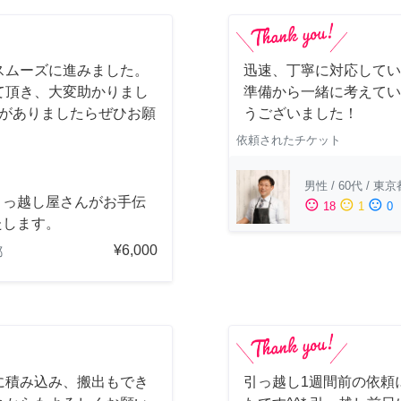
スムーズに進みました。
迅速、丁寧に対応してい
て頂き、大変助かりまし
準備から一緒に考えてい
会がありましたらぜひお願
うございました！
依頼されたチケット
男性
/
60代
/
東京
引っ越し屋さんがお手伝
sentiment_satisfied
sentiment_neutral
sentiment_dissatisfied
18
1
0
たします。
¥6,000
都
に積み込み、搬出もでき
引っ越し1週間前の依頼