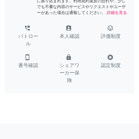
に振り込まれます。利用規約違反の恐れや、少し
でも不審な内容のサービスやリクエストやユーザ
ーがあった場合は通報してください。
詳細を見る
perm_phone_msg
assignment_ind
tag_faces
パトロー
本人確認
評価制度
ル
smartphone
lock
stars
番号確認
シェアワ
認定制度
ーカー保
険