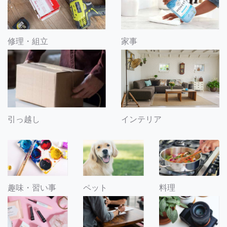
修理・組立
家事
引っ越し
インテリア
趣味・習い事
ペット
料理