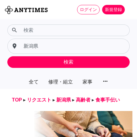
ログイン
新規登録
search
place
検索
more_horiz
全て
修理・組立
家事
TOP
▸
リクエスト
▸
新潟県
▸
高齢者
▸
食事手伝い