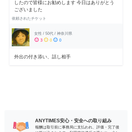
したので皆様にお勧めします 今日はありがとう
ございました
依頼されたチケット
女性
/
50代
/
神奈川県
sentiment_satisfied
sentiment_neutral
sentiment_dissatisfied
3
0
0
外出の付き添い、話し相手
ANYTIMES安心・安全への取り組み
報酬は取引前に事務局に支払われ、評価・完了後