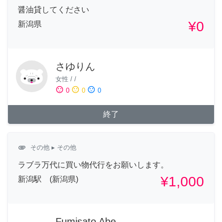
醤油貸してください
¥0
新潟県
さゆりん
女性
/
/
sentiment_satisfied
sentiment_neutral
sentiment_dissatisfied
0
0
0
終了
attachment
その他
▸ その他
ラブラ万代に買い物代行をお願いします。
¥1,000
新潟駅 (新潟県)
Fumisato Abe