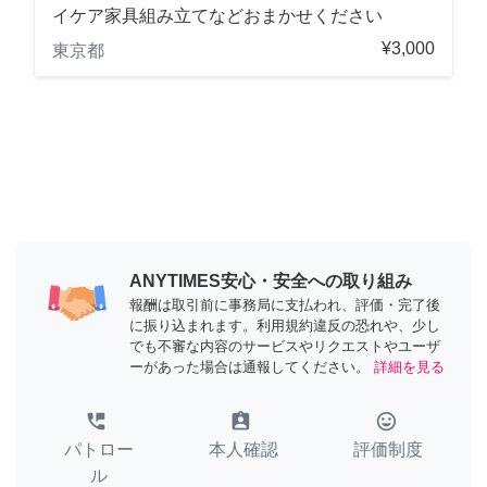
イケア家具組み立てなどおまかせください
¥3,000
東京都
ANYTIMES安心・安全への取り組み
報酬は取引前に事務局に支払われ、評価・完了後
に振り込まれます。利用規約違反の恐れや、少し
でも不審な内容のサービスやリクエストやユーザ
ーがあった場合は通報してください。
詳細を見る
perm_phone_msg
assignment_ind
tag_faces
パトロー
本人確認
評価制度
ル