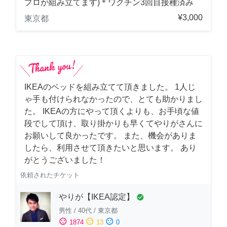
プロが組み立てます)＊ワクチン3回目接種済み
¥3,000
東京都
IKEAのベッドを組み立てて頂きました。 1人じ
ゃ手も付けられなかったので、とても助かりまし
た。 IKEAの方にやって頂くよりも、お手頃な値
段でして頂け、取り掛かりも早くてやりがさんに
お願いして良かったです。 また、機会がありま
したら、利用させて頂きたいと思います。 あり
がとうございました！
依頼されたチケット
やりが【IKEA認定】
check_circle
男性
/
40代
/
東京都
sentiment_satisfied
sentiment_neutral
sentiment_dissatisfied
1874
13
0