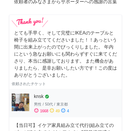
依頼者のみなさまからサポーターへの感謝の言葉
とても手早く、そして完璧にIKEAのテーブルと
椅子を組み立ててくださいました！！あっという
間に出来上がったのでびっくりしました。 年内
にという急なお願いにも関わらずすぐに来てくだ
さり、本当に感謝しております。 また機会があ
りましたら、是非お願いしたい方です！この度は
ありがとうございました。
依頼されたチケット
knsk
check_circle
男性
/
50代
/
東京都
sentiment_satisfied
sentiment_neutral
sentiment_dissatisfied
1668
49
4
【当日可】イケア家具組み立て代行(組み立ての