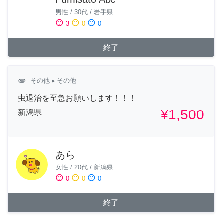
男性
/
30代
/
岩手県
sentiment_satisfied
sentiment_neutral
sentiment_dissatisfied
3
0
0
終了
attachment
その他
▸ その他
虫退治を至急お願いします！！！
¥1,500
新潟県
あら
女性
/
20代
/
新潟県
sentiment_satisfied
sentiment_neutral
sentiment_dissatisfied
0
0
0
終了