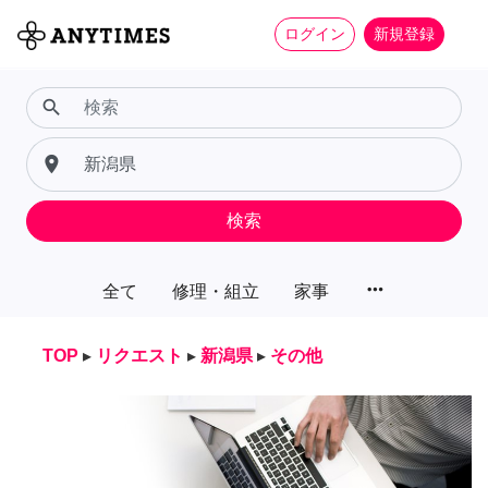
ログイン
新規登録
search
place
検索
more_horiz
全て
修理・組立
家事
TOP
▸
リクエスト
▸
新潟県
▸
その他