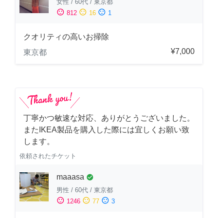
女性
/
60代
/
東京都
sentiment_satisfied
sentiment_neutral
sentiment_dissatisfied
812
16
1
クオリティの高いお掃除
¥7,000
東京都
丁寧かつ敏速な対応、ありがとうございました。
またIKEA製品を購入した際には宜しくお願い致
します。
依頼されたチケット
maaasa
check_circle
男性
/
60代
/
東京都
sentiment_satisfied
sentiment_neutral
sentiment_dissatisfied
1246
77
3