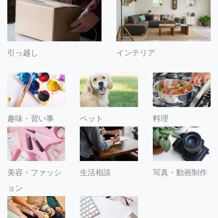
引っ越し
インテリア
趣味・習い事
ペット
料理
美容・ファッシ
生活相談
写真・動画制作
ョン