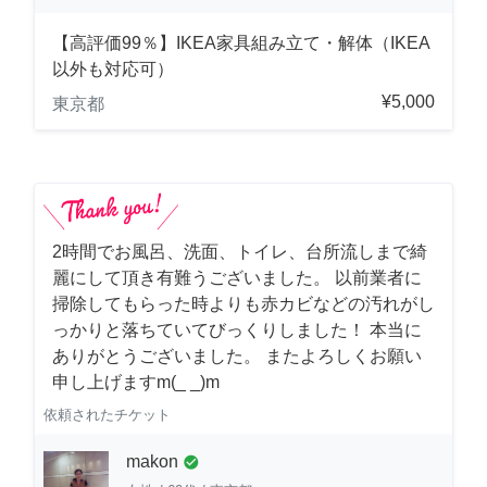
【高評価99％】IKEA家具組み立て・解体（IKEA
以外も対応可）
¥5,000
東京都
2時間でお風呂、洗面、トイレ、台所流しまで綺
麗にして頂き有難うございました。 以前業者に
掃除してもらった時よりも赤カビなどの汚れがし
っかりと落ちていてびっくりしました！ 本当に
ありがとうございました。 またよろしくお願い
申し上げますm(_ _)m
依頼されたチケット
makon
check_circle