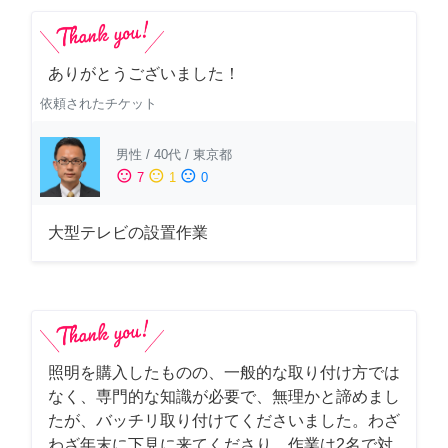
ありがとうございました！
依頼されたチケット
男性
/
40代
/
東京都
sentiment_satisfied
sentiment_neutral
sentiment_dissatisfied
7
1
0
大型テレビの設置作業
照明を購入したものの、一般的な取り付け方では
なく、専門的な知識が必要で、無理かと諦めまし
たが、バッチリ取り付けてくださいました。わざ
わざ年末に下見に来てくださり、作業は2名で対