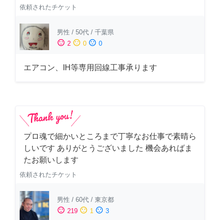
依頼されたチケット
男性
/
50代
/
千葉県
sentiment_satisfied
sentiment_neutral
sentiment_dissatisfied
2
0
0
エアコン、IH等専用回線工事承ります
プロ魂で細かいところまで丁寧なお仕事で素晴ら
しいです ありがとうございました 機会あればま
たお願いします
依頼されたチケット
男性
/
60代
/
東京都
sentiment_satisfied
sentiment_neutral
sentiment_dissatisfied
219
1
3