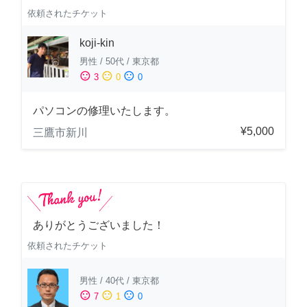
依頼されたチケット
koji-kin
男性
/
50代
/
東京都
sentiment_satisfied
sentiment_neutral
sentiment_dissatisfied
3
0
0
パソコンの修理いたします。
¥5,000
三鷹市新川
ありがとうございました！
依頼されたチケット
男性
/
40代
/
東京都
sentiment_satisfied
sentiment_neutral
sentiment_dissatisfied
7
1
0