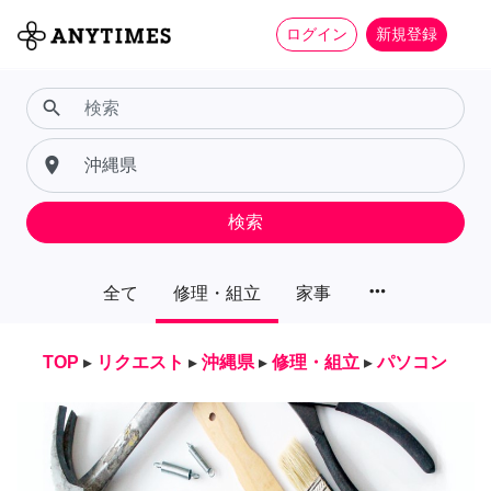
ログイン
新規登録
search
place
検索
more_horiz
全て
修理・組立
家事
TOP
▸
リクエスト
▸
沖縄県
▸
修理・組立
▸
パソコン