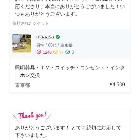
応くださり、本当にありがとうございました！い
つもありがとうございます。
依頼されたチケット
maaasa
check_circle
男性
/
60代
/
東京都
sentiment_satisfied
sentiment_neutral
sentiment_dissatisfied
1248
77
3
照明器具・ＴＶ・スイッチ・コンセント・インタ
ーホン交換
¥4,500
東京都
ありがとうございます！ とても親切に対応して
下さいました。