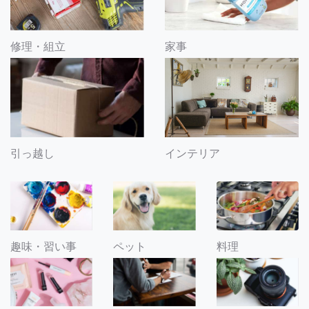
修理・組立
家事
引っ越し
インテリア
趣味・習い事
ペット
料理