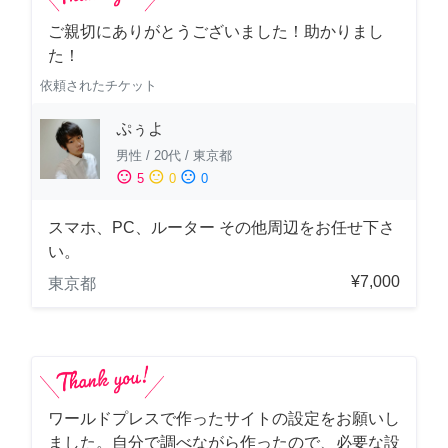
ご親切にありがとうございました！助かりまし
た！
依頼されたチケット
ぷぅよ
男性
/
20代
/
東京都
sentiment_satisfied
sentiment_neutral
sentiment_dissatisfied
5
0
0
スマホ、PC、ルーター その他周辺をお任せ下さ
い。
¥7,000
東京都
ワールドプレスで作ったサイトの設定をお願いし
ました。自分で調べながら作ったので、必要な設