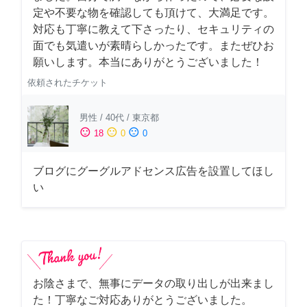
定や不要な物を確認しても頂けて、大満足です。
対応も丁寧に教えて下さったり、セキュリティの
面でも気遣いが素晴らしかったです。またぜひお
願いします。本当にありがとうございました！
依頼されたチケット
男性
/
40代
/
東京都
sentiment_satisfied
sentiment_neutral
sentiment_dissatisfied
18
0
0
ブログにグーグルアドセンス広告を設置してほし
い
お陰さまで、無事にデータの取り出しが出来まし
た！丁寧なご対応ありがとうございました。