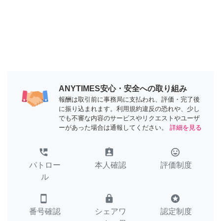
ANYTIMES安心・安全への取り組み
報酬は取引前に事務局に支払われ、評価・完了後
に振り込まれます。利用規約違反の恐れや、少し
でも不審な内容のサービスやリクエストやユーザ
ーがあった場合は通報してください。
詳細を見る
perm_phone_msg
assignment_ind
tag_faces
パトロー
本人確認
評価制度
ル
smartphone
lock
stars
番号確認
シェアワ
認定制度