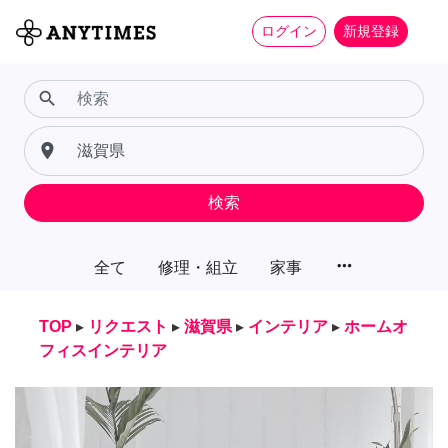
ログイン
新規登録
search
place
検索
more_horiz
全て
修理・組立
家事
TOP
▸
リクエスト
▸
滋賀県
▸
インテリア
▸
ホームオ
フィスインテリア