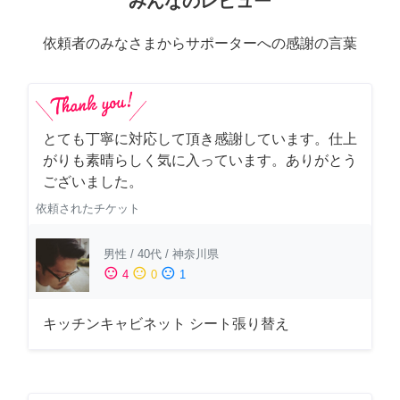
みんなのレビュー
依頼者のみなさまからサポーターへの感謝の言葉
とても丁寧に対応して頂き感謝しています。仕上
がりも素晴らしく気に入っています。ありがとう
ございました。
依頼されたチケット
男性
/
40代
/
神奈川県
sentiment_satisfied
sentiment_neutral
sentiment_dissatisfied
4
0
1
キッチンキャビネット シート張り替え