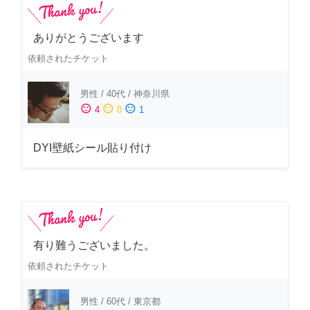
ありがとうございます
依頼されたチケット
男性
/
40代
/
神奈川県
sentiment_satisfied
sentiment_neutral
sentiment_dissatisfied
4
0
1
DYI壁紙シール貼り付け
有り難うございました。
依頼されたチケット
男性
/
60代
/
東京都