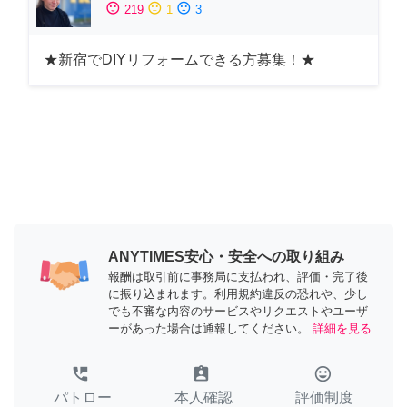
sentiment_satisfied
sentiment_neutral
sentiment_dissatisfied
219
1
3
★新宿でDIYリフォームできる方募集！★
ANYTIMES安心・安全への取り組み
報酬は取引前に事務局に支払われ、評価・完了後
に振り込まれます。利用規約違反の恐れや、少し
でも不審な内容のサービスやリクエストやユーザ
ーがあった場合は通報してください。
詳細を見る
perm_phone_msg
assignment_ind
tag_faces
パトロー
本人確認
評価制度