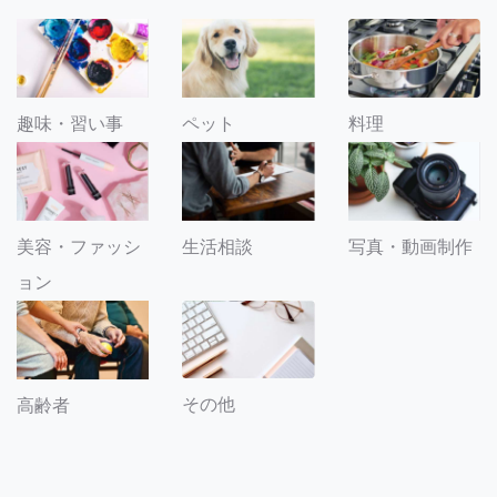
趣味・習い事
ペット
料理
美容・ファッシ
生活相談
写真・動画制作
ョン
その他
高齢者