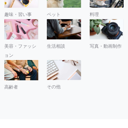
趣味・習い事
ペット
料理
美容・ファッシ
生活相談
写真・動画制作
ョン
その他
高齢者