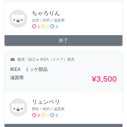
ちゃろりん
女性
/
50代
/
滋賀県
sentiment_satisfied
sentiment_neutral
sentiment_dissatisfied
1
0
0
終了
weekend
修理・組立
▸ IKEA（イケア）家具
IKEA ミッケ部品
¥3,500
滋賀県
リュンベリ
男性
/
40代
/
滋賀県
sentiment_satisfied
sentiment_neutral
sentiment_dissatisfied
0
0
0