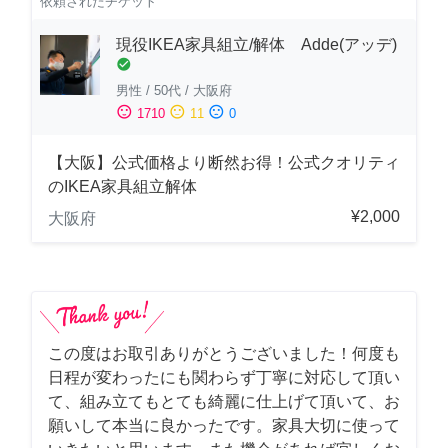
依頼されたチケット
現役IKEA家具組立/解体 Adde(アッデ)
check_circle
男性
/
50代
/
大阪府
sentiment_satisfied
sentiment_neutral
sentiment_dissatisfied
1710
11
0
【大阪】公式価格より断然お得！公式クオリティ
のIKEA家具組立解体
¥2,000
大阪府
この度はお取引ありがとうございました！何度も
日程が変わったにも関わらず丁寧に対応して頂い
て、組み立てもとても綺麗に仕上げて頂いて、お
願いして本当に良かったです。家具大切に使って