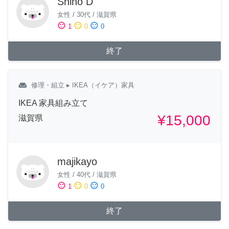
Shiho D
女性
/
30代
/
滋賀県
sentiment_satisfied
sentiment_neutral
sentiment_dissatisfied
1
0
0
終了
weekend
修理・組立
▸ IKEA（イケア）家具
IKEA 家具組み立て
¥15,000
滋賀県
majikayo
女性
/
40代
/
滋賀県
sentiment_satisfied
sentiment_neutral
sentiment_dissatisfied
1
0
0
終了