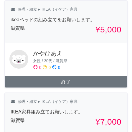
weekend
修理・組立
▸ IKEA（イケア）家具
ikeaベッドの組み立てをお願いします。
¥5,000
滋賀県
かやひあえ
女性
/
30代
/
滋賀県
sentiment_satisfied
sentiment_neutral
sentiment_dissatisfied
0
0
0
終了
weekend
修理・組立
▸ IKEA（イケア）家具
IKEA家具組み立てお願いします。
¥7,000
滋賀県