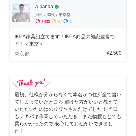
a-panda
check_circle
男性
/
30代
/
東京都
sentiment_satisfied
sentiment_neutral
sentiment_dissatisfied
1803
87
4
IKEA家具組立てます！IKEA商品の知識豊富で
す！＜東京＞
¥2,500
東京都
最初、仕様が分からなくて本名かつ住所全て書い
てしまっていたところ 避けた方がいいと教えて
いただいたのはのりぴ〜さんだけでした！ 当日
もテキパキ作業していただき、また物腰もとても
柔らかかったので 安心しておねがいできまし
た！