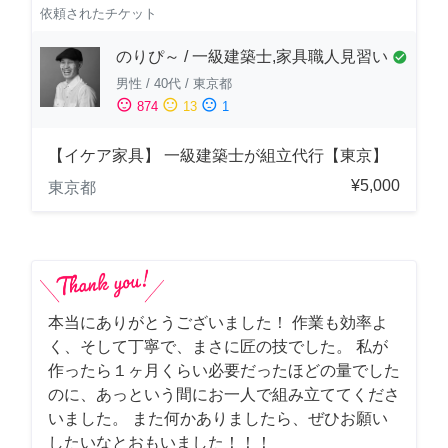
依頼されたチケット
のりぴ～ / 一級建築士,家具職人見習い
check_circle
男性
/
40代
/
東京都
sentiment_satisfied
sentiment_neutral
sentiment_dissatisfied
874
13
1
【イケア家具】 一級建築士が組立代行【東京】
¥5,000
東京都
本当にありがとうございました！ 作業も効率よ
く、そして丁寧で、まさに匠の技でした。 私が
作ったら１ヶ月くらい必要だったほどの量でした
のに、あっという間にお一人で組み立ててくださ
いました。 また何かありましたら、ぜひお願い
したいなとおもいました！！！