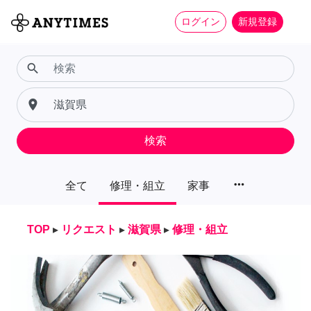
ログイン
新規登録
search
place
検索
more_horiz
全て
修理・組立
家事
TOP
▸
リクエスト
▸
滋賀県
▸
修理・組立