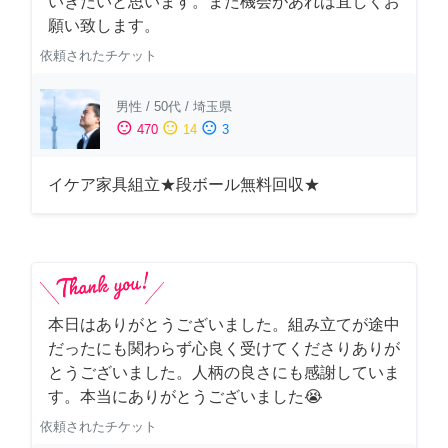
いきたいと思います。また機会があれば宜しくお
願い致します。
依頼されたチケット
男性
/
50代
/
埼玉県
sentiment_satisfied
sentiment_neutral
sentiment_dissatisfied
470
14
3
イケア家具組立★段ボール無料回収★
本日はありがとうございました。組み立てが途中
だったにも関わらず心良く受けてくださりありが
とうございました。人柄の良さにも感謝していま
す。本当にありがとうございました😭
依頼されたチケット