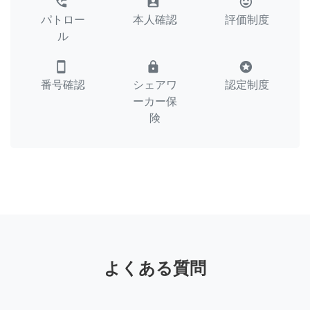
perm_phone_msg
assignment_ind
tag_faces
パトロー
本人確認
評価制度
ル
smartphone
lock
stars
番号確認
シェアワ
認定制度
ーカー保
険
よくある質問