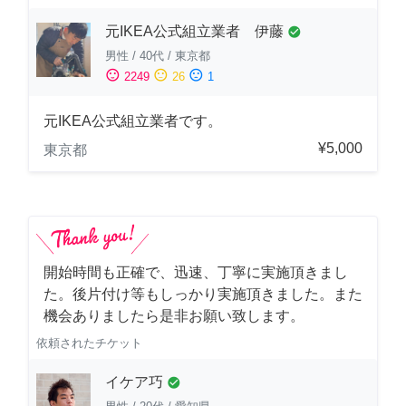
元IKEA公式組立業者 伊藤
check_circle
男性
/
40代
/
東京都
sentiment_satisfied
sentiment_neutral
sentiment_dissatisfied
2249
26
1
元IKEA公式組立業者です。
¥5,000
東京都
開始時間も正確で、迅速、丁寧に実施頂きまし
た。後片付け等もしっかり実施頂きました。また
機会ありましたら是非お願い致します。
依頼されたチケット
イケア巧
check_circle