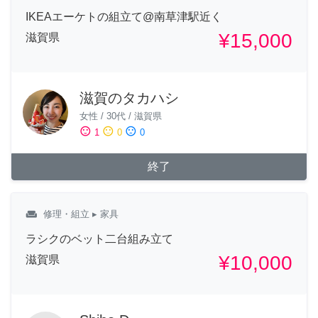
IKEAエーケトの組立て@南草津駅近く
¥15,000
滋賀県
滋賀のタカハシ
女性
/
30代
/
滋賀県
sentiment_satisfied
sentiment_neutral
sentiment_dissatisfied
1
0
0
終了
weekend
修理・組立
▸ 家具
ラシクのベット二台組み立て
¥10,000
滋賀県