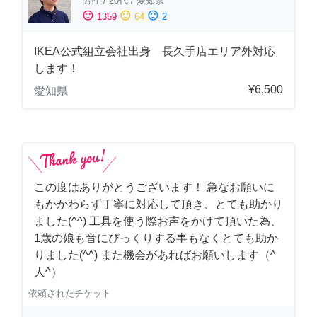
男性
/
20代
/
愛知県
sentiment_satisfied
sentiment_neutral
sentiment_dissatisfied
1359
64
2
IKEA公式組立会社出身 長久手店エリア外対応
します！
¥6,500
愛知県
この度はありがとうございます！ 急なお願いに
もかかわらず丁寧に対応して頂き、とても助かり
ました(^^) 工具を使う際お声をかけて頂いた為、
1歳の娘も音にびっくりする事もなくとても助か
りました(^^) また機会があればお願いします（^
人^）
依頼されたチケット