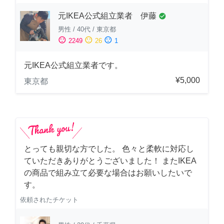
元IKEA公式組立業者 伊藤
check_circle
男性
/
40代
/
東京都
sentiment_satisfied
sentiment_neutral
sentiment_dissatisfied
2249
26
1
元IKEA公式組立業者です。
¥5,000
東京都
とっても親切な方でした。 色々と柔軟に対応し
ていただきありがとうございました！ またIKEA
の商品で組み立て必要な場合はお願いしたいで
す。
依頼されたチケット