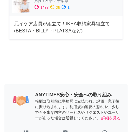
男性
/
30代
/
千葉県
sentiment_satisfied
sentiment_neutral
sentiment_dissatisfied
1477
28
1
元イケア店員が組立て！IKEA収納家具組立て
(BESTA・BILLY・PLATSAなど)
ANYTIMES安心・安全への取り組み
報酬は取引前に事務局に支払われ、評価・完了後
に振り込まれます。利用規約違反の恐れや、少し
でも不審な内容のサービスやリクエストやユーザ
ーがあった場合は通報してください。
詳細を見る