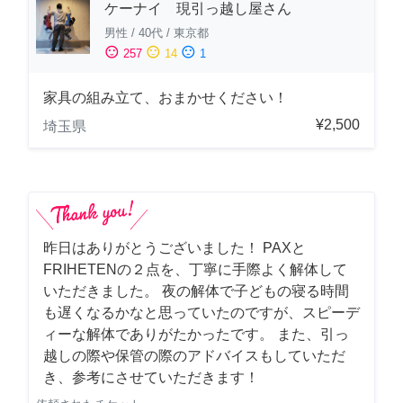
ケーナイ 現引っ越し屋さん
男性
/
40代
/
東京都
sentiment_satisfied
sentiment_neutral
sentiment_dissatisfied
257
14
1
家具の組み立て、おまかせください！
¥2,500
埼玉県
昨日はありがとうございました！ PAXと
FRIHETENの２点を、丁寧に手際よく解体して
いただきました。 夜の解体で子どもの寝る時間
も遅くなるかなと思っていたのですが、スピーデ
ィーな解体でありがたかったです。 また、引っ
越しの際や保管の際のアドバイスもしていただ
き、参考にさせていただきます！