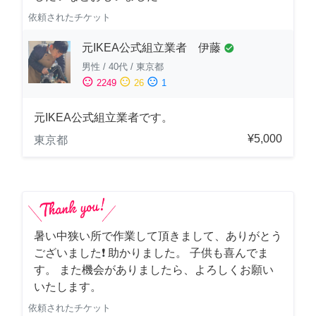
依頼されたチケット
元IKEA公式組立業者 伊藤
check_circle
男性
/
40代
/
東京都
sentiment_satisfied
sentiment_neutral
sentiment_dissatisfied
2249
26
1
元IKEA公式組立業者です。
¥5,000
東京都
暑い中狭い所で作業して頂きまして、ありがとう
ございました❗️ 助かりました。 子供も喜んでま
す。 また機会がありましたら、よろしくお願い
いたします。
依頼されたチケット