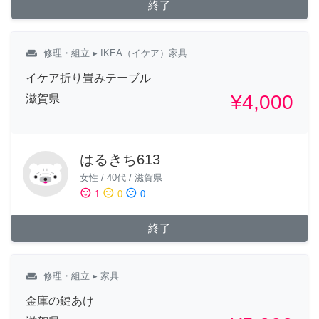
終了
weekend
修理・組立
▸ IKEA（イケア）家具
イケア折り畳みテーブル
¥4,000
滋賀県
はるきち613
女性
/
40代
/
滋賀県
sentiment_satisfied
sentiment_neutral
sentiment_dissatisfied
1
0
0
終了
weekend
修理・組立
▸ 家具
金庫の鍵あけ