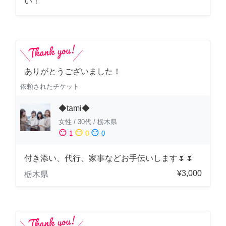
い！
ありがとうございました！
依頼されたチケット
◆tami◆
女性
/
30代
/
栃木県
sentiment_satisfied
sentiment_neutral
sentiment_dissatisfied
1
0
0
付き添い、代行、家事などお手伝いします🌷🌷
¥3,000
栃木県