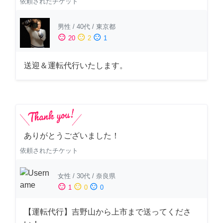
依頼されたチケット
男性
/
40代
/
東京都
sentiment_satisfied
sentiment_neutral
sentiment_dissatisfied
20
2
1
送迎＆運転代行いたします。
ありがとうございました！
依頼されたチケット
女性
/
30代
/
奈良県
sentiment_satisfied
sentiment_neutral
sentiment_dissatisfied
1
0
0
【運転代行】吉野山から上市まで送ってくださ