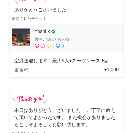
ありがとうございました！
依頼されたチケット
Yoshi k
check_circle
男性
/
40代
/
東京都
sentiment_satisfied
sentiment_neutral
sentiment_dissatisfied
15
0
0
空港送迎します！最大9人+スーツケース9個
¥1,000
東京都
本日はありがとうございました！ ご丁寧に教え
て頂いてよかったです。 また機会がありました
らどうぞよろしくお願い致します。