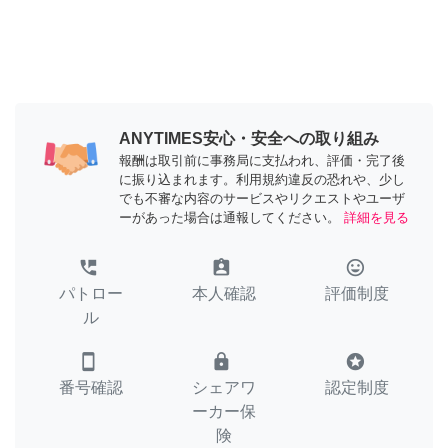
ANYTIMES安心・安全への取り組み
報酬は取引前に事務局に支払われ、評価・完了後
に振り込まれます。利用規約違反の恐れや、少し
でも不審な内容のサービスやリクエストやユーザ
ーがあった場合は通報してください。
詳細を見る
perm_phone_msg
assignment_ind
tag_faces
パトロー
本人確認
評価制度
ル
smartphone
lock
stars
番号確認
シェアワ
認定制度
ーカー保
険