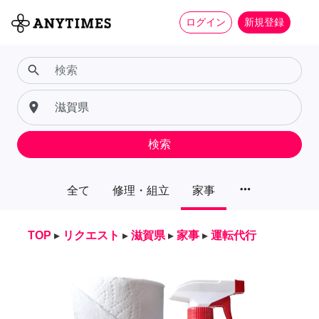
ログイン
新規登録
search
place
検索
more_horiz
全て
修理・組立
家事
TOP
▸
リクエスト
▸
滋賀県
▸
家事
▸
運転代行