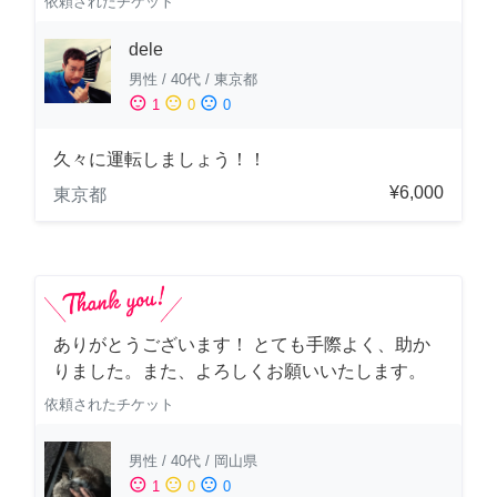
依頼されたチケット
dele
男性
/
40代
/
東京都
sentiment_satisfied
sentiment_neutral
sentiment_dissatisfied
1
0
0
久々に運転しましょう！！
¥6,000
東京都
ありがとうございます！ とても手際よく、助か
りました。また、よろしくお願いいたします。
依頼されたチケット
男性
/
40代
/
岡山県
sentiment_satisfied
sentiment_neutral
sentiment_dissatisfied
1
0
0