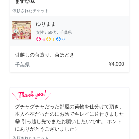
ます😊🙏
依頼されたチケット
ゆりまま
女性
/
50代
/
千葉県
sentiment_satisfied
sentiment_neutral
sentiment_dissatisfied
6
1
0
引越しの荷造り、荷ほどき
¥4,000
千葉県
グチャグチャだった部屋の荷物を仕分けて頂き、
本人不在だったのにお陰でキレイに片付きました
😀 引っ越し先でまたお願いしたいです。 ホント
にありがとうございました⤵
依頼されたチケット