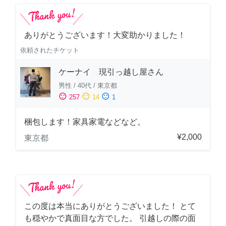
ありがとうございます！大変助かりました！
依頼されたチケット
ケーナイ 現引っ越し屋さん
男性
/
40代
/
東京都
sentiment_satisfied
sentiment_neutral
sentiment_dissatisfied
257
14
1
梱包します！家具家電などなど。
¥2,000
東京都
この度は本当にありがとうございました！ とて
も穏やかで真面目な方でした。 引越しの際の面