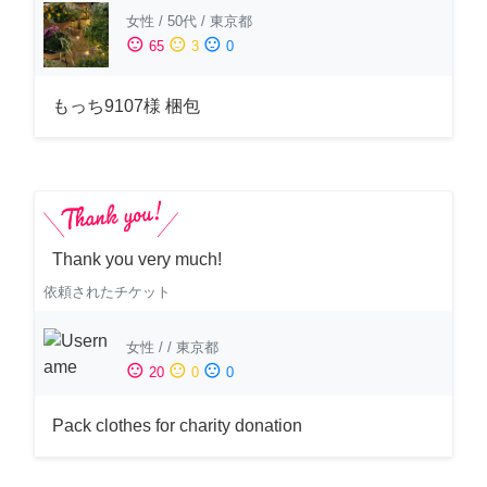
女性
/
50代
/
東京都
sentiment_satisfied
sentiment_neutral
sentiment_dissatisfied
65
3
0
もっち9107様 梱包
Thank you very much!
依頼されたチケット
女性
/
/
東京都
sentiment_satisfied
sentiment_neutral
sentiment_dissatisfied
20
0
0
Pack clothes for charity donation