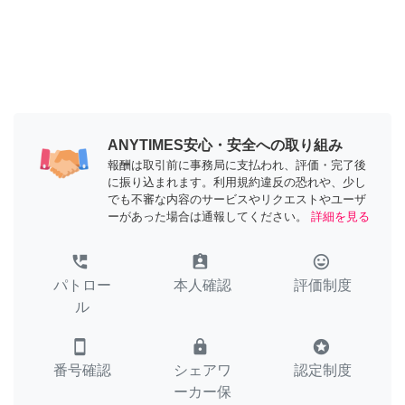
ANYTIMES安心・安全への取り組み
報酬は取引前に事務局に支払われ、評価・完了後
に振り込まれます。利用規約違反の恐れや、少し
でも不審な内容のサービスやリクエストやユーザ
ーがあった場合は通報してください。
詳細を見る
perm_phone_msg
assignment_ind
tag_faces
パトロー
本人確認
評価制度
ル
smartphone
lock
stars
番号確認
シェアワ
認定制度
ーカー保