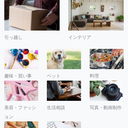
引っ越し
インテリア
趣味・習い事
ペット
料理
美容・ファッシ
生活相談
写真・動画制作
ョン