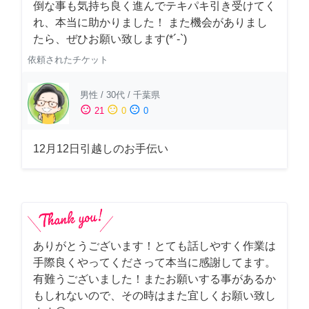
倒な事も気持ち良く進んでテキパキ引き受けてく
れ、本当に助かりました！ また機会がありまし
たら、ぜひお願い致します(*´-`)
依頼されたチケット
男性
/
30代
/
千葉県
sentiment_satisfied
sentiment_neutral
sentiment_dissatisfied
21
0
0
12月12日引越しのお手伝い
ありがとうございます！とても話しやすく作業は
手際良くやってくださって本当に感謝してます。
有難うございました！またお願いする事があるか
もしれないので、その時はまた宜しくお願い致し