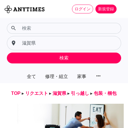
ログイン
新規登録
search
place
検索
more_horiz
全て
修理・組立
家事
TOP
▸
リクエスト
▸
滋賀県
▸
引っ越し
▸
包装・梱包