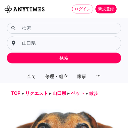
ログイン
新規登録
search
place
検索
more_horiz
全て
修理・組立
家事
TOP
▸
リクエスト
▸
山口県
▸
ペット
▸
散歩