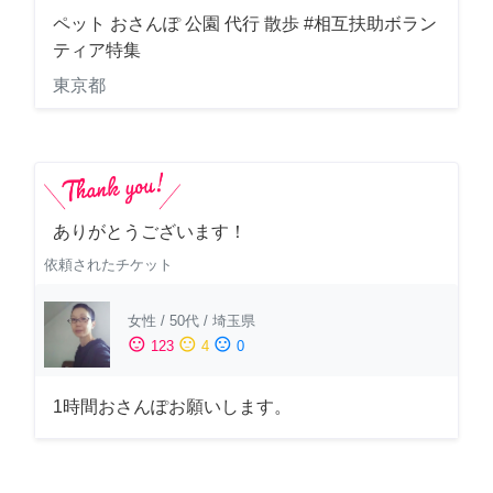
ペット おさんぽ 公園 代行 散歩 #相互扶助ボラン
ティア特集
東京都
ありがとうございます！
依頼されたチケット
女性
/
50代
/
埼玉県
sentiment_satisfied
sentiment_neutral
sentiment_dissatisfied
123
4
0
1時間おさんぽお願いします。