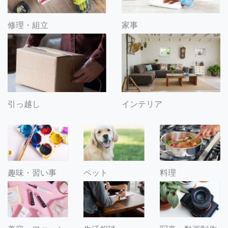
修理・組立
家事
引っ越し
インテリア
趣味・習い事
ペット
料理