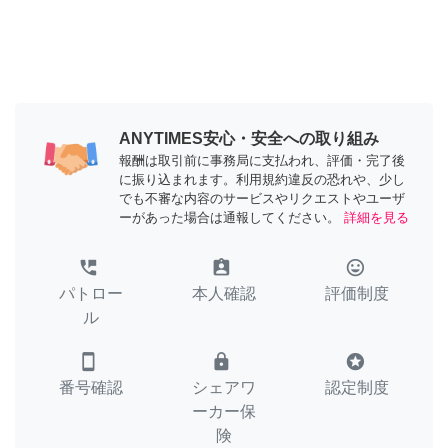
ANYTIMES安心・安全への取り組み
報酬は取引前に事務局に支払われ、評価・完了後
に振り込まれます。利用規約違反の恐れや、少し
でも不審な内容のサービスやリクエストやユーザ
ーがあった場合は通報してください。
詳細を見る
perm_phone_msg
assignment_ind
tag_faces
パトロー
本人確認
評価制度
ル
smartphone
lock
stars
番号確認
シェアワ
認定制度
ーカー保
険