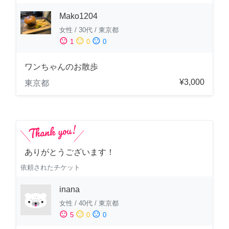
Mako1204
女性
/
30代
/
東京都
sentiment_satisfied
sentiment_neutral
sentiment_dissatisfied
1
0
0
ワンちゃんのお散歩
¥3,000
東京都
ありがとうございます！
依頼されたチケット
inana
女性
/
40代
/
東京都
sentiment_satisfied
sentiment_neutral
sentiment_dissatisfied
5
0
0