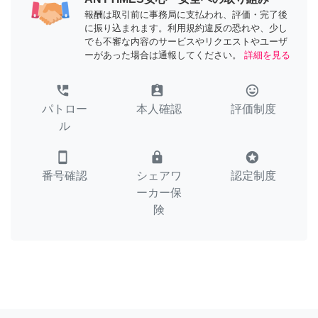
報酬は取引前に事務局に支払われ、評価・完了後
に振り込まれます。利用規約違反の恐れや、少し
でも不審な内容のサービスやリクエストやユーザ
ーがあった場合は通報してください。
詳細を見る
perm_phone_msg
assignment_ind
tag_faces
パトロー
本人確認
評価制度
ル
smartphone
lock
stars
番号確認
シェアワ
認定制度
ーカー保
険