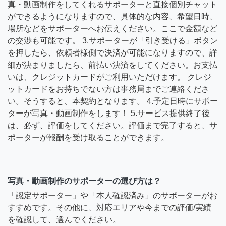
真・動画制作をしてくれるサポーターと直接個別チャット
ができるようになりますので、具体的な内容、希望日時、
場所などをサポーターへお伝えください。ここで金額など
の交渉も可能です。 3.サポーターが「引き受ける」ボタン
を押したら、依頼者様側で決済が可能になりますので、詳
細が決まりましたら、前払い決済をしてください。お支払
いは、クレジットカードがご利用いただけます。 クレジ
ットカードをお持ちでない方は事務局までご連絡くださ
い。そうすると、本契約となります。 4.予定日時にサポー
ターが写真・動画制作をします！ 5.サービス提供終了後
は、必ず、評価をしてください。評価まで完了すると、サ
ポーターが報酬を受け取ることができます。
写真・動画制作のサポーターの選び方は？
「認定サポーター」や「本人確認済み」のサポーターがお
すすめです。その他に、対応エリアや今までの評価/実績
を確認して、選んでください。