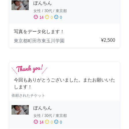
ぽんちん
女性
/
30代
/
東京都
sentiment_satisfied
sentiment_neutral
sentiment_dissatisfied
14
0
0
写真をデータ化します！
¥2,500
東京都町田市東玉川学園
今回もありがとうございました。またお願いいた
します！
依頼されたチケット
ぽんちん
女性
/
30代
/
東京都
sentiment_satisfied
sentiment_neutral
sentiment_dissatisfied
14
0
0