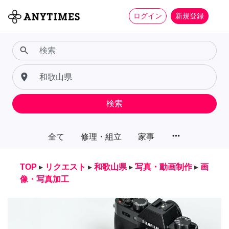
ログイン
新規登録
search
place
検索
more_horiz
全て
修理・組立
家事
TOP
▸
リクエスト
▸
和歌山県
▸
写真・動画制作
▸
画
像・写真加工