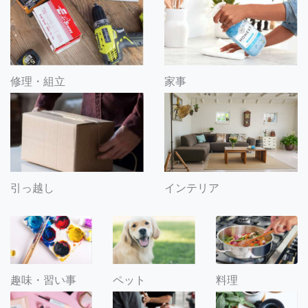
修理・組立
家事
引っ越し
インテリア
趣味・習い事
ペット
料理