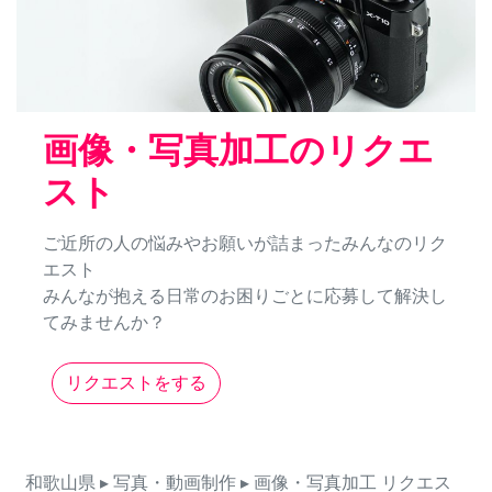
画像・写真加工のリクエ
スト
ご近所の人の悩みやお願いが詰まったみんなのリク
エスト
みんなが抱える日常のお困りごとに応募して解決し
てみませんか？
リクエストをする
和歌山県
▸ 写真・動画制作
▸ 画像・写真加工
リクエス