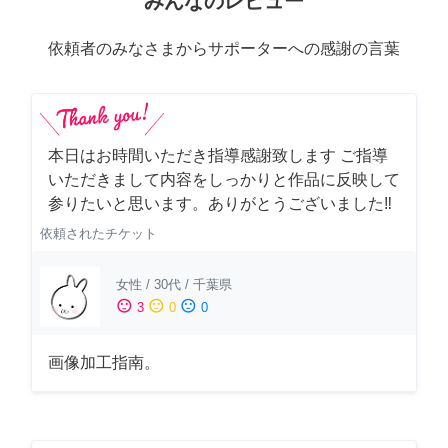
みんなのレビュー
依頼者のみなさまからサポーターへの感謝の言葉
本日はお時間いただき指導感謝致します ご指導
いただきまして内容をしっかりと作品に反映して
参りたいと思います。ありがとうございました‼️
依頼されたチケット
女性
/
30代
/
千葉県
sentiment_satisfied
sentiment_neutral
sentiment_dissatisfied
3
0
0
画像加工指南。