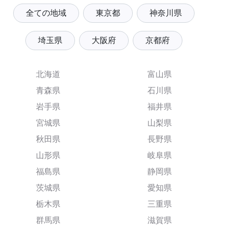
全ての地域
東京都
神奈川県
埼玉県
大阪府
京都府
北海道
富山県
青森県
石川県
岩手県
福井県
宮城県
山梨県
秋田県
長野県
山形県
岐阜県
福島県
静岡県
茨城県
愛知県
栃木県
三重県
群馬県
滋賀県