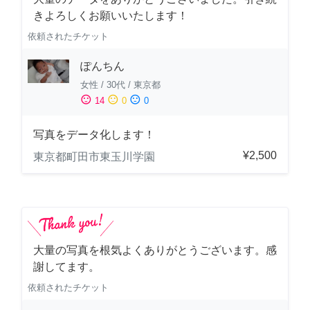
きよろしくお願いいたします！
依頼されたチケット
ぽんちん
女性
/
30代
/
東京都
sentiment_satisfied
sentiment_neutral
sentiment_dissatisfied
14
0
0
写真をデータ化します！
¥2,500
東京都町田市東玉川学園
大量の写真を根気よくありがとうございます。感
謝してます。
依頼されたチケット