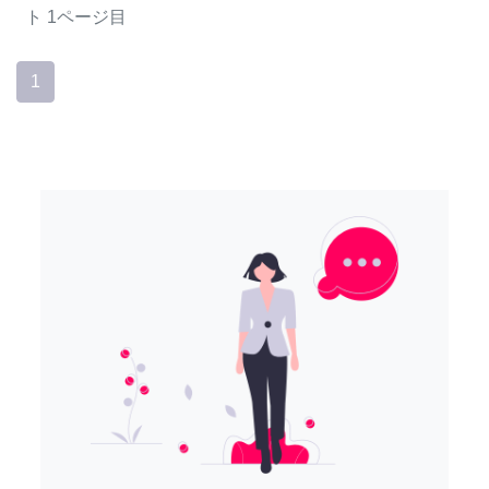
ト
1ページ目
1