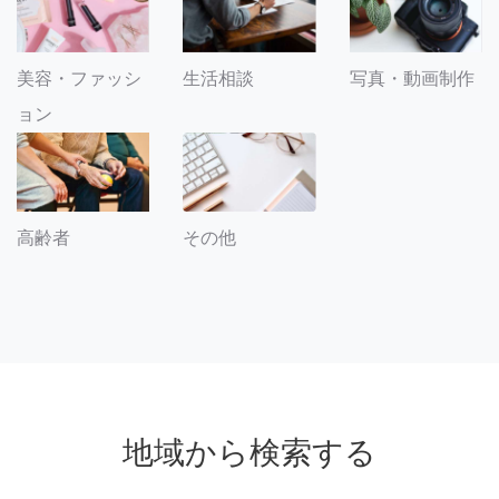
美容・ファッシ
生活相談
写真・動画制作
ョン
その他
高齢者
地域から検索する