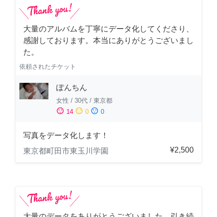
大量のアルバムを丁寧にデータ化してくださり、
感謝しております。本当にありがとうございまし
た。
依頼されたチケット
ぽんちん
女性
/
30代
/
東京都
sentiment_satisfied
sentiment_neutral
sentiment_dissatisfied
14
0
0
写真をデータ化します！
¥2,500
東京都町田市東玉川学園
大量のデータをありがとうございました。引き続