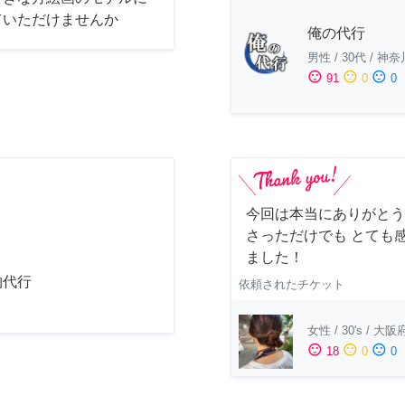
ていただけませんか
俺の代行
男性
/
30代
/
神奈
sentiment_satisfied
sentiment_neutral
sentiment_dissatisfied
91
0
0
今回は本当にありがとう
さっただけでも とても
ました！
物代行
依頼されたチケット
女性
/
30's
/
大阪
sentiment_satisfied
sentiment_neutral
sentiment_dissatisfied
18
0
0