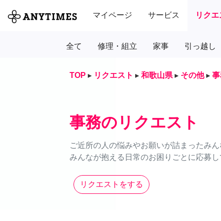
マイページ
サービス
リクエ
全て
修理・組立
家事
引っ越し
TOP
▸
リクエスト
▸
和歌山県
▸
その他
▸
事
事務のリクエスト
ご近所の人の悩みやお願いが詰まったみん
みんなが抱える日常のお困りごとに応募し
リクエストをする