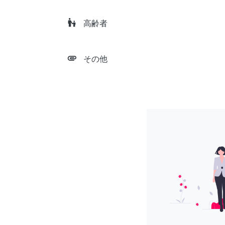
escalator_warning
高齢者
attachment
その他