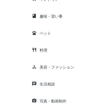
class
趣味・習い事
pets
ペット
restaurant
料理
checkroom
美容・ファッション
chat
生活相談
camera_alt
写真・動画制作