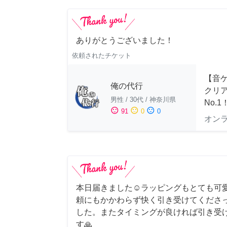
ありがとうございました！
依頼されたチケット
【音ゲ
俺の代行
クリ
男性
/
30代
/
神奈川県
No.1
sentiment_satisfied
sentiment_neutral
sentiment_dissatisfied
91
0
0
オン
本日届きました☺️ラッピングもとても可
頼にもかかわらず快く引き受けてくださ
した。またタイミングが良ければ引き受
す🙏