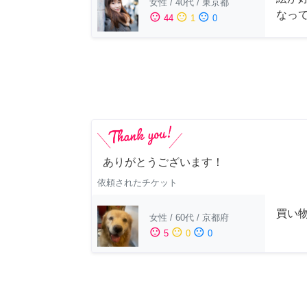
女性
/
40代
/
東京都
なっ
sentiment_satisfied
sentiment_neutral
sentiment_dissatisfied
44
1
0
ありがとうございます！
依頼されたチケット
買い
女性
/
60代
/
京都府
sentiment_satisfied
sentiment_neutral
sentiment_dissatisfied
5
0
0