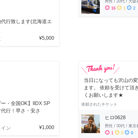
男性
/
20代
/
大阪
sentiment_satisfied
sentiment_neutral
sentiment_dissatisfied
16
1
2
物代行致します(北海道エ
¥5,000
道
当日になっても沢山の変
ます。 依頼を受けて頂
くお願いします★
ー・全国OK】IIDX SP
依頼されたチケット
ア代行！早さ・安さ
ヒロ0628
！
男性
/
30代
/
東京
¥1,000
ライン
sentiment_satisfied
sentiment_neutral
sentiment_dissatisfied
1
0
0