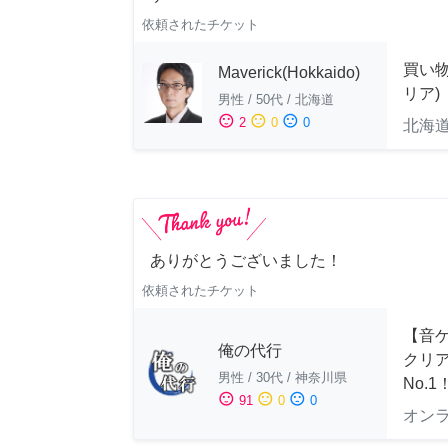
依頼されたチケット
買い
Maverick(Hokkaido)
リア)
男性
/
50代
/
北海道
sentiment_satisfied
sentiment_neutral
sentiment_dissatisfied
2
0
0
北海
ありがとうございました！
依頼されたチケット
【音ゲ
俺の代行
クリ
男性
/
30代
/
神奈川県
No.1
sentiment_satisfied
sentiment_neutral
sentiment_dissatisfied
91
0
0
オン