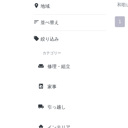
和歌
place
地域
sort
1
並べ替え
local_offer
絞り込み
カテゴリー
weekend
修理・組立
local_laundry_service
家事
local_shipping
引っ越し
home
インテリア