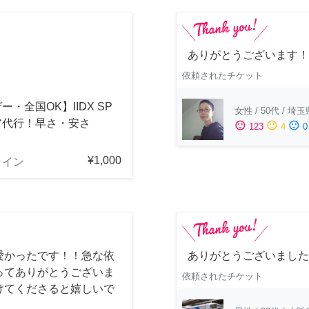
ありがとうございます！
依頼されたチケット
ー・全国OK】IIDX SP
女性
/
50代
/
埼玉
ア代行！早さ・安さ
sentiment_satisfied
sentiment_neutral
sentiment_dissatisfied
123
4
0
！
¥1,000
ライン
愛かったです！！急な依
ありがとうございました
ってありがとうございま
依頼されたチケット
けてくださると嬉しいで