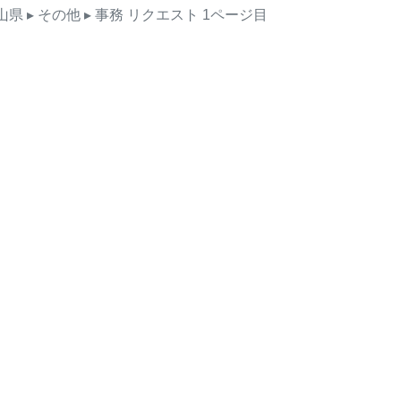
山県
▸ その他
▸ 事務
リクエスト
1ページ目