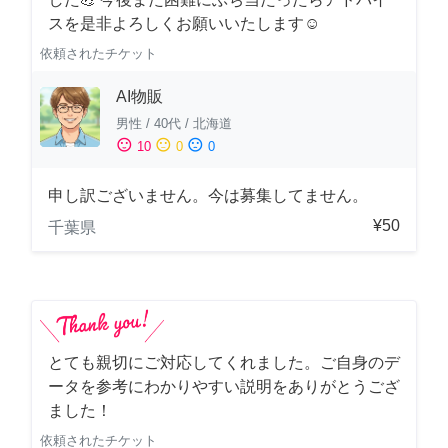
スを是非よろしくお願いいたします☺️
依頼されたチケット
AI物販
男性
/
40代
/
北海道
sentiment_satisfied
sentiment_neutral
sentiment_dissatisfied
10
0
0
申し訳ございません。今は募集してません。
¥50
千葉県
とても親切にご対応してくれました。ご自身のデ
ータを参考にわかりやすい説明をありがとうござ
ました！
依頼されたチケット