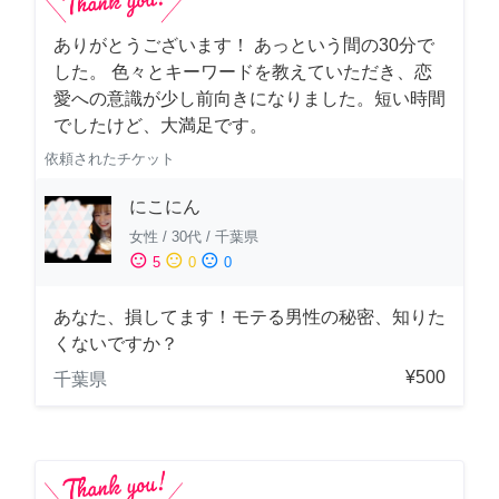
ありがとうございます！ あっという間の30分で
した。 色々とキーワードを教えていただき、恋
愛への意識が少し前向きになりました。短い時間
でしたけど、大満足です。
依頼されたチケット
にこにん
女性
/
30代
/
千葉県
sentiment_satisfied
sentiment_neutral
sentiment_dissatisfied
5
0
0
あなた、損してます！モテる男性の秘密、知りた
くないですか？
¥500
千葉県