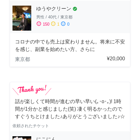
ゆうやクリーン
check_circle
男性
/
40代
/
東京都
sentiment_satisfied
sentiment_neutral
sentiment_dissatisfied
150
1
0
コロナの中でも売上は変わりません。将来に不安
を感じ、副業を始めたい方、さらに
¥20,000
東京都
話が楽しくて時間が進むの早い早い(｡･о･｡)! 1時
間が1分かと感じました(笑) 凄く明るかったので
すぐうちとけました♪ありがとうございました♪☆
依頼されたチケット
にこにん