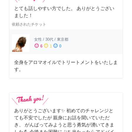
とても話しやすい方でした。 ありがとうござい
ました！
依頼されたチケット
女性
/
30代
/
東京都
sentiment_satisfied
sentiment_neutral
sentiment_dissatisfied
6
1
0
全身をアロマオイルでトリートメントをいたしま
す。
ありがとうございます✨ 初めてのチャレンジと
ても不安でしたが 親身にお話を聞いていただ
き、 がんばってみようと思う勇気が湧いてきま
した💪 今後また困難にぶち当たったらアドバイ