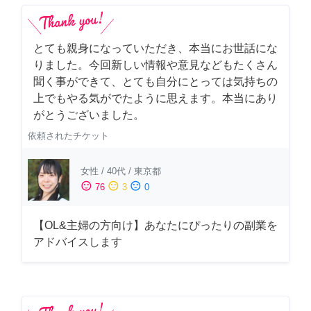
とても親身になっていただき、本当にお世話にな
りました。今回新しい情報や意見などもたくさん
聞く事ができて、とても自分にとっては気持ちの
上でもやる気がでたように思えます。本当にあり
がとうございました。
依頼されたチケット
女性
/
40代
/
東京都
sentiment_satisfied
sentiment_neutral
sentiment_dissatisfied
76
3
0
【OL&主婦の方向け】あなたにぴったりの副業を
アドバイスします