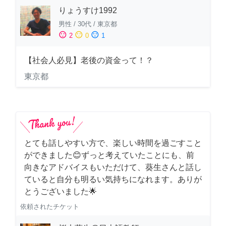
りょうすけ1992
男性
/
30代
/
東京都
sentiment_satisfied
sentiment_neutral
sentiment_dissatisfied
2
0
1
【社会人必見】老後の資金って！？
東京都
とても話しやすい方で、楽しい時間を過ごすこと
ができました😊ずっと考えていたことにも、前
向きなアドバイスもいただけて、葵生さんと話し
ていると自分も明るい気持ちになれます。ありが
とうございました🌟
依頼されたチケット