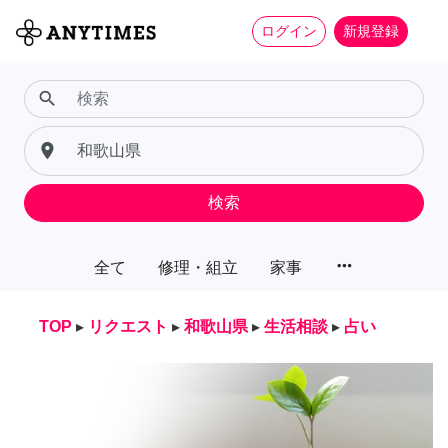
ログイン
新規登録
search
place
検索
more_horiz
全て
修理・組立
家事
TOP
▸
リクエスト
▸
和歌山県
▸
生活相談
▸
占い