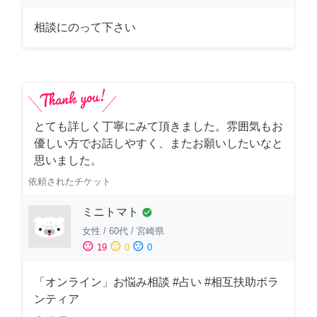
相談にのって下さい
とても詳しく丁寧にみて頂きました。雰囲気もお
優しい方でお話しやすく、またお願いしたいなと
思いました。
依頼されたチケット
ミニトマト
check_circle
女性
/
60代
/
宮崎県
sentiment_satisfied
sentiment_neutral
sentiment_dissatisfied
19
0
0
「オンライン」お悩み相談 #占い #相互扶助ボラ
ンティア