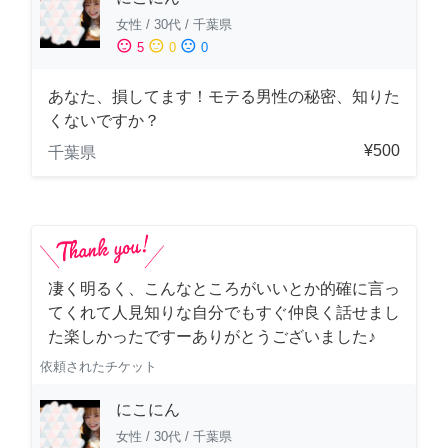
女性
/
30代
/
千葉県
sentiment_satisfied
sentiment_neutral
sentiment_dissatisfied
5
0
0
あなた、損してます！モテる男性の秘密、知りた
くないですか？
¥500
千葉県
凄く明るく、こんなところがいいとか的確に言っ
てくれて人見知りな自分でもすぐ仲良く話せまし
た楽しかったですーありがとうございました♪
依頼されたチケット
にこにん
女性
/
30代
/
千葉県