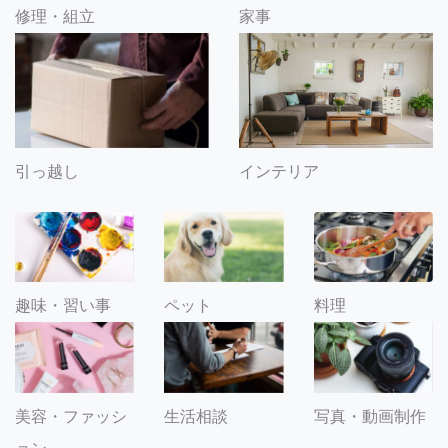
修理・組立
家事
引っ越し
インテリア
趣味・習い事
ペット
料理
美容・ファッシ
生活相談
写真・動画制作