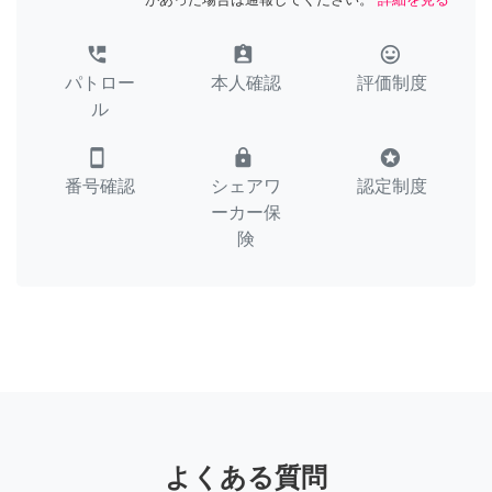
perm_phone_msg
assignment_ind
tag_faces
パトロー
本人確認
評価制度
ル
smartphone
lock
stars
番号確認
シェアワ
認定制度
ーカー保
険
よくある質問