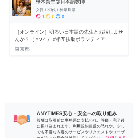
桜木葵生@日本語教師
女性
/
30代
/
神奈川県
sentiment_satisfied
sentiment_neutral
sentiment_dissatisfied
1
0
0
［オンライン］明るい日本語の先生とお話しませ
んか？（＾ν＾） #相互扶助ボランティア
東京都
ANYTIMES安心・安全への取り組み
報酬は取引前に事務局に支払われ、評価・完了後
に振り込まれます。利用規約違反の恐れや、少し
でも不審な内容のサービスやリクエストやユーザ
ーがあった場合は通報してください。
詳細を見る