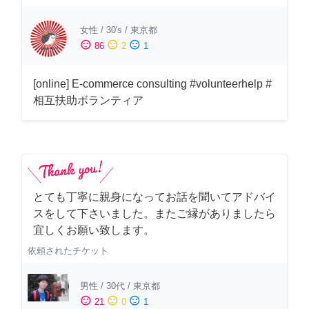
女性
/
30's
/
東京都
sentiment_satisfied
sentiment_neutral
sentiment_dissatisfied
86
2
1
[online] E-commerce consulting #volunteerhelp #
相互扶助ボランティア
とても丁寧に親身になってお話を聞いてアドバイ
スをして下さいました。またご縁がありましたら
宜しくお願い致します。
依頼されたチケット
男性
/
30代
/
東京都
sentiment_satisfied
sentiment_neutral
sentiment_dissatisfied
21
0
1