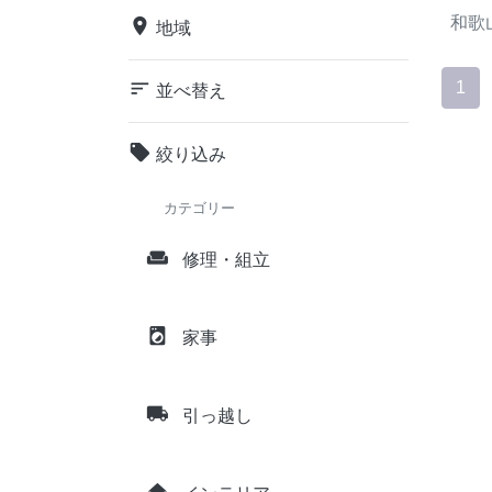
和歌
place
地域
sort
1
並べ替え
local_offer
絞り込み
カテゴリー
weekend
修理・組立
local_laundry_service
家事
local_shipping
引っ越し
home