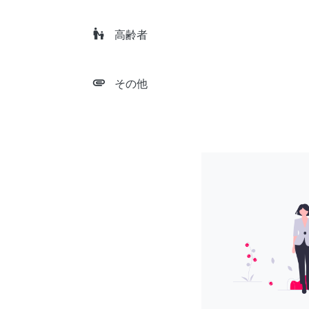
escalator_warning
高齢者
attachment
その他