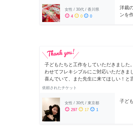
洋裁
女性
/
30代
/
香川県
ンを
sentiment_satisfied
sentiment_neutral
sentiment_dissatisfied
4
0
0
子どもたちと工作をしていただきました
わせてフレキシブルにご対応いただきま
喜んでいて、また先生に来てほしい！と
依頼されたチケット
子ど
女性
/
30代
/
東京都
sentiment_satisfied
sentiment_neutral
sentiment_dissatisfied
297
17
1