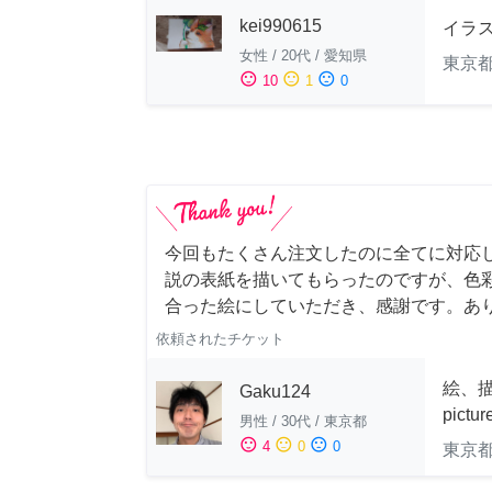
kei990615
イラ
女性
/
20代
/
愛知県
東京
sentiment_satisfied
sentiment_neutral
sentiment_dissatisfied
10
1
0
今回もたくさん注文したのに全てに対応
説の表紙を描いてもらったのですが、色
合った絵にしていただき、感謝です。あ
依頼されたチケット
絵、描
Gaku124
pictu
男性
/
30代
/
東京都
sentiment_satisfied
sentiment_neutral
sentiment_dissatisfied
4
0
0
東京