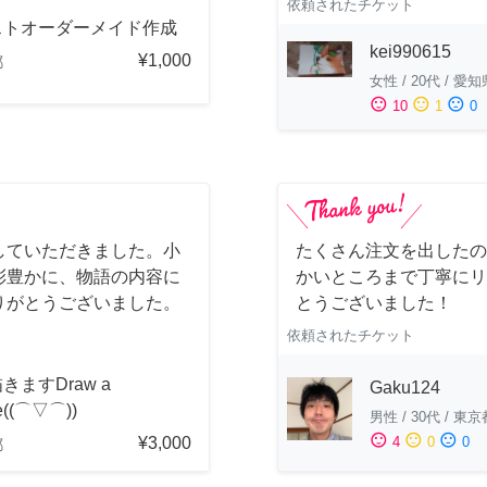
依頼されたチケット
ストオーダーメイド作成
kei990615
¥1,000
都
女性
/
20代
/
愛知
sentiment_satisfied
sentiment_neutral
sentiment_dissatisfied
10
1
0
していただきました。小
たくさん注文を出したの
彩豊かに、物語の内容に
かいところまで丁寧にリ
りがとうございました。
とうございました！
依頼されたチケット
きますDraw a
Gaku124
re((⌒▽⌒))
男性
/
30代
/
東京
sentiment_satisfied
sentiment_neutral
sentiment_dissatisfied
¥3,000
4
0
0
都