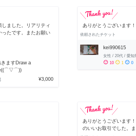
頼しました。リアリティ
ありがとうございます！
かったです。またお願い
依頼されたチケット
kei990615
女性
/
20代
/
愛知
sentiment_satisfied
sentiment_neutral
sentiment_dissatisfied
きますDraw a
10
1
0
re((⌒▽⌒))
¥3,000
都
ありがとうございます！
のいいお取引でした。ま