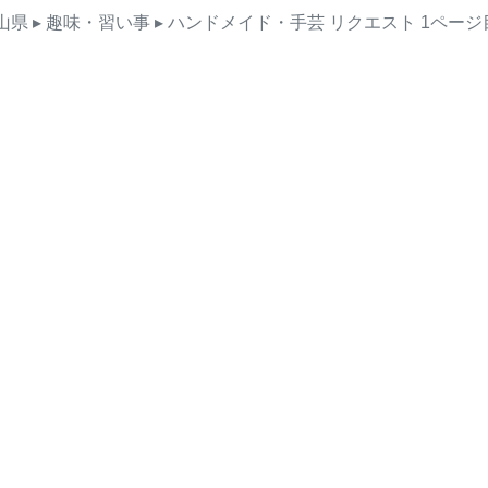
山県
▸ 趣味・習い事
▸ ハンドメイド・手芸
リクエスト
1ページ