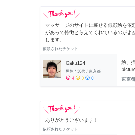
マッサージのサイトに載せる似顔絵を依
があって特徴とらえてくれているのがよ
します。
依頼されたチケット
絵、描
Gaku124
pictu
男性
/
30代
/
東京都
sentiment_satisfied
sentiment_neutral
sentiment_dissatisfied
4
0
0
東京
ありがとうございます！
依頼されたチケット