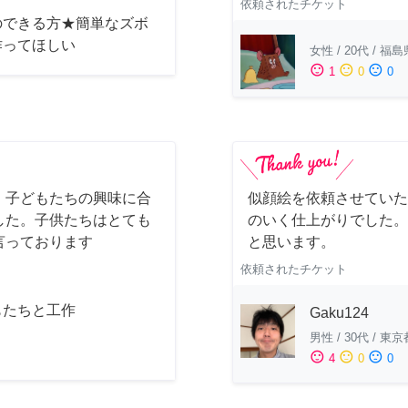
依頼されたチケット
のできる方★簡単なズボ
作ってほしい
女性
/
20代
/
福島
sentiment_satisfied
sentiment_neutral
sentiment_dissatisfied
1
0
0
。子どもたちの興味に合
似顔絵を依頼させていた
した。子供たちはとても
のいく仕上がりでした。
言っております
と思います。
依頼されたチケット
もたちと工作
Gaku124
男性
/
30代
/
東京
sentiment_satisfied
sentiment_neutral
sentiment_dissatisfied
4
0
0