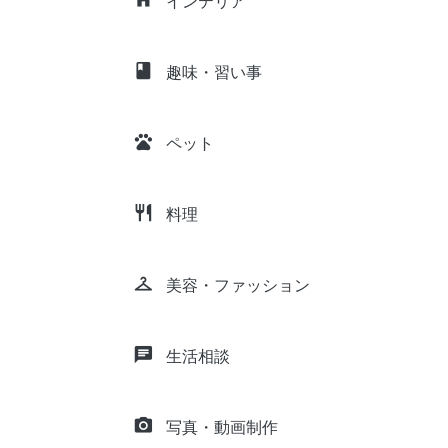
インテリア
class
趣味・習い事
pets
ペット
restaurant
料理
checkroom
美容・ファッション
chat
生活相談
camera_alt
写真・動画制作