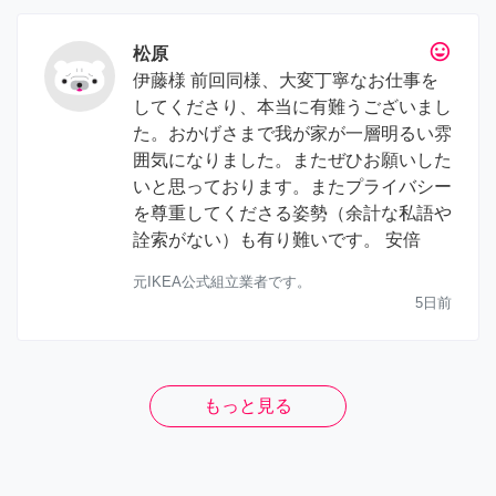
tag_faces
松原
伊藤様 前回同様、大変丁寧なお仕事を
してくださり、本当に有難うございまし
た。おかげさまで我が家が一層明るい雰
囲気になりました。またぜひお願いした
いと思っております。またプライバシー
を尊重してくださる姿勢（余計な私語や
詮索がない）も有り難いです。 安倍
元IKEA公式組立業者です。
5日前
もっと見る