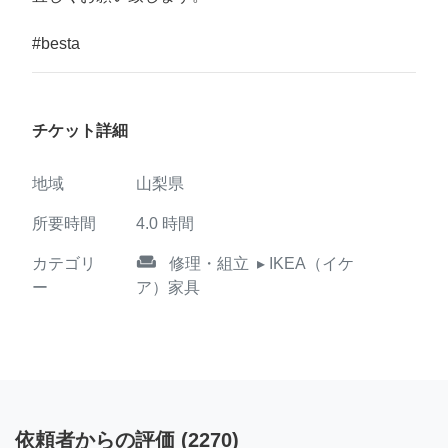
#besta
チケット詳細
地域
山梨県
所要時間
4.0
時間
weekend
カテゴリ
修理・組立
▸ IKEA（イケ
ー
ア）家具
依頼者からの評価
(
2270
)