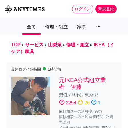
ログイン
新規登録
more_horiz
全て
修理・組立
家事
TOP
▸
サービス
▸
山梨県
▸
修理・組立
▸
IKEA（イ
ケア）家具
fiber_manual_record
最終ログイン時間
1時間前
元IKEA公式組立業
者 伊藤
男性
/
40代
/
東京都
sentiment_satisfied
sentiment_neutral
sentiment_dissatisfied
2254
26
1
依頼相談への返答率: 99%
依頼相談への平均返答時間: 24時
間以内
メッセージ平均返信時間: 8時間以