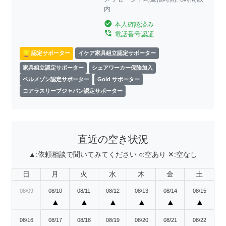
内
check_circle
本人確認済み
phone_in_talk
電話番号認証
認定サポーター
イケア家具組立認定サポーター
家具組立認定サポーター
シェアワーカー保険加入
ベルメゾン認定サポーター
Gold サポーター
コアラスリープジャパン認定サポーター
直近の空き状況
▲:
依頼相談で聞いてみてください
○:
空あり
✕:
空なし
日
月
火
水
木
金
土
08/09
08/10
08/11
08/12
08/13
08/14
08/15
▲
▲
▲
▲
▲
▲
08/16
08/17
08/18
08/19
08/20
08/21
08/22