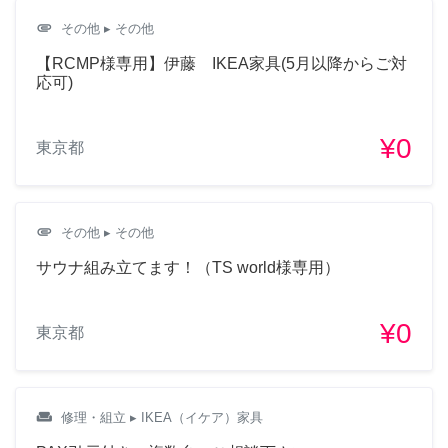
attachment
その他
▸ その他
【RCMP様専用】伊藤 IKEA家具(5月以降からご対
応可)
¥0
東京都
attachment
その他
▸ その他
サウナ組み立てます！（TS world様専用）
¥0
東京都
weekend
修理・組立
▸ IKEA（イケア）家具