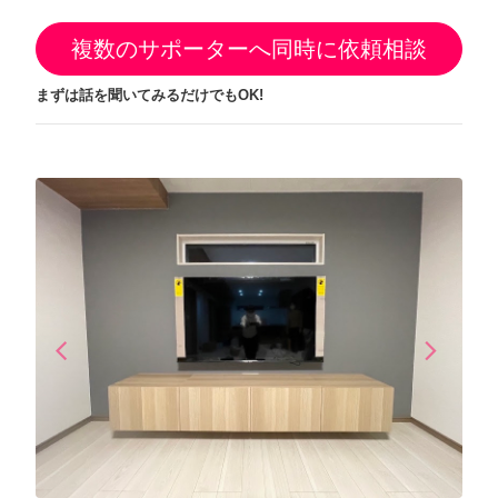
複数のサポーターへ同時に依頼相談
まずは話を聞いてみるだけでもOK!
arrow_back_ios
arrow_forward_ios
Previous
Next