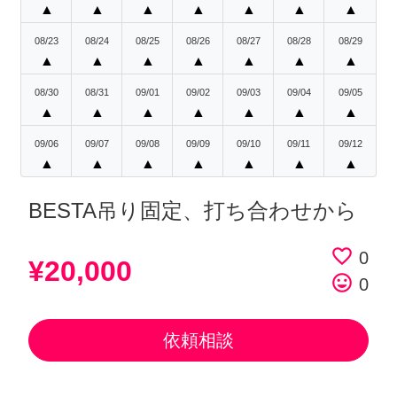
▲
▲
▲
▲
▲
▲
▲
08/23
08/24
08/25
08/26
08/27
08/28
08/29
▲
▲
▲
▲
▲
▲
▲
08/30
08/31
09/01
09/02
09/03
09/04
09/05
▲
▲
▲
▲
▲
▲
▲
09/06
09/07
09/08
09/09
09/10
09/11
09/12
▲
▲
▲
▲
▲
▲
▲
BESTA吊り固定、打ち合わせから
favorite_border
0
¥20,000
tag_faces
0
依頼相談