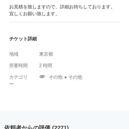
お見積を致しますので、詳細お待ちしております。
宜しくお願い致します。
チケット詳細
地域
東京都
所要時間
2
時間
attachment
カテゴリ
その他
▸ その他
ー
依頼者からの評価
(
2271
)