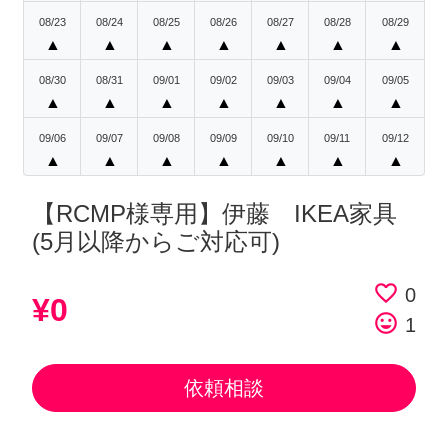
08/23
08/24
08/25
08/26
08/27
08/28
08/29
▲
▲
▲
▲
▲
▲
▲
08/30
08/31
09/01
09/02
09/03
09/04
09/05
▲
▲
▲
▲
▲
▲
▲
09/06
09/07
09/08
09/09
09/10
09/11
09/12
▲
▲
▲
▲
▲
▲
▲
【RCMP様専用】伊藤 IKEA家具
(5月以降からご対応可)
favorite_border
0
¥0
tag_faces
1
依頼相談