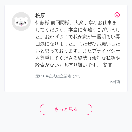
tag_faces
松原
伊藤様 前回同様、大変丁寧なお仕事を
してくださり、本当に有難うございまし
た。おかげさまで我が家が一層明るい雰
囲気になりました。またぜひお願いした
いと思っております。またプライバシー
を尊重してくださる姿勢（余計な私語や
詮索がない）も有り難いです。 安倍
元IKEA公式組立業者です。
5日前
もっと見る