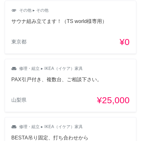
attachment
その他
▸ その他
サウナ組み立てます！（TS world様専用）
¥0
東京都
weekend
修理・組立
▸ IKEA（イケア）家具
PAX引戸付き、複数台、ご相談下さい。
¥25,000
山梨県
weekend
修理・組立
▸ IKEA（イケア）家具
BESTA吊り固定、打ち合わせから