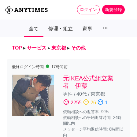
ログイン
新規登録
more_horiz
全て
修理・組立
家事
TOP
▸
サービス
▸
東京都
▸
その他
fiber_manual_record
最終ログイン時間
17時間前
元IKEA公式組立業
者 伊藤
男性
/
40代
/
東京都
sentiment_satisfied
sentiment_neutral
sentiment_dissatisfied
2255
26
1
依頼相談への返答率: 99%
依頼相談への平均返答時間: 24時
間以内
メッセージ平均返信時間: 8時間以
内