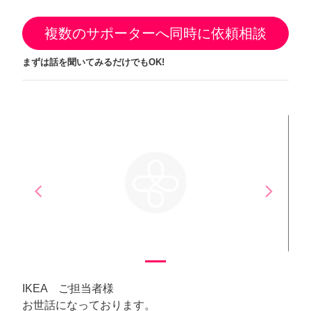
複数のサポーターへ同時に依頼相談
まずは話を聞いてみるだけでもOK!
arrow_back_ios
arrow_forward_ios
Previous
Next
IKEA ご担当者様
お世話になっております。