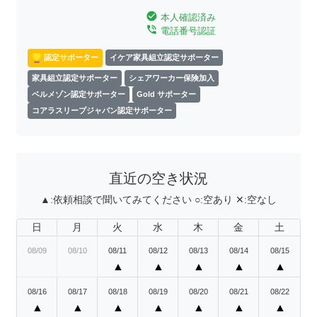
check_circle
本人確認済み
phone_in_talk
電話番号認証
認定サポーター
イケア家具組立認定サポーター
家具組立認定サポーター
シェアワーカー保険加入
ベルメゾン認定サポーター
Gold サポーター
コアラスリープジャパン認定サポーター
直近の空き状況
▲:
依頼相談で聞いてみてください
○:
空あり
✕:
空なし
日
月
火
水
木
金
土
08/09
08/10
08/11
08/12
08/13
08/14
08/15
▲
▲
▲
▲
▲
08/16
08/17
08/18
08/19
08/20
08/21
08/22
▲
▲
▲
▲
▲
▲
▲