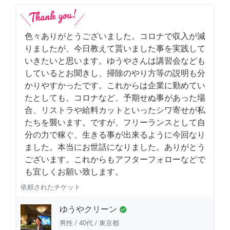
色々ありがとうございました。コロナで収入が減
りましたが、今日教えて貰いました事を実践して
いきたいと思います。ゆうやさんは講習会なども
しているとお聞きし、掃除のやり方等の説明も分
かりやすかったです。これからは企業に勤めてい
たとしても、コロナなど、予期せぬ事があった場
合、リストラや給料カットといったシワ寄せが私
たちを襲います。ですが、フリーランスとして自
分の力で稼ぐ、生きる事が出来るように今回なり
ました。本当にお世話になりました。ありがとう
ございます。これからもアフターフォローなどで
も宜しくお願い致します。
依頼されたチケット
ゆうやクリーン
check_circle
男性
/
40代
/
東京都