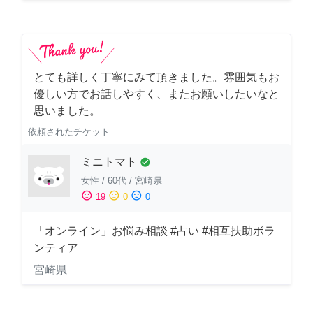
とても詳しく丁寧にみて頂きました。雰囲気もお
優しい方でお話しやすく、またお願いしたいなと
思いました。
依頼されたチケット
ミニトマト
check_circle
女性
/
60代
/
宮崎県
sentiment_satisfied
sentiment_neutral
sentiment_dissatisfied
19
0
0
「オンライン」お悩み相談 #占い #相互扶助ボラ
ンティア
宮崎県