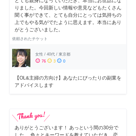
とても親身になっていただき、本当にお世話にな
りました。今回新しい情報や意見などもたくさん
聞く事ができて、とても自分にとっては気持ちの
上でもやる気がでたように思えます。本当にあり
がとうございました。
依頼されたチケット
女性
/
40代
/
東京都
sentiment_satisfied
sentiment_neutral
sentiment_dissatisfied
76
3
0
【OL&主婦の方向け】あなたにぴったりの副業を
アドバイスします
ありがとうございます！ あっという間の30分で
した。 色々とキーワードを教えていただき、恋