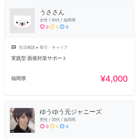
うささん
女性
/
40代
/
福岡県
sentiment_satisfied
sentiment_neutral
sentiment_dissatisfied
0
0
0
chat
生活相談
▸ 取引・キャリア
実践型 面接対策サポート
¥4,000
福岡県
ゆうゆう元ジャニーズ
男性
/
30代
/
福岡県
sentiment_satisfied
sentiment_neutral
sentiment_dissatisfied
0
0
0