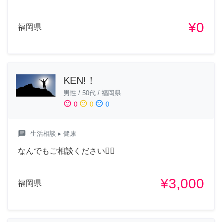
¥0
福岡県
KEN!！
男性
/
50代
/
福岡県
sentiment_satisfied
sentiment_neutral
sentiment_dissatisfied
0
0
0
chat
生活相談
▸ 健康
なんでもご相談ください🙆‍♂️
¥3,000
福岡県