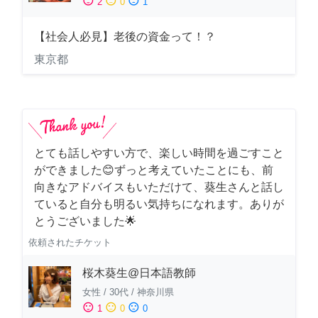
sentiment_satisfied
sentiment_neutral
sentiment_dissatisfied
2
0
1
【社会人必見】老後の資金って！？
東京都
とても話しやすい方で、楽しい時間を過ごすこと
ができました😊ずっと考えていたことにも、前
向きなアドバイスもいただけて、葵生さんと話し
ていると自分も明るい気持ちになれます。ありが
とうございました🌟
依頼されたチケット
桜木葵生@日本語教師
女性
/
30代
/
神奈川県
sentiment_satisfied
sentiment_neutral
sentiment_dissatisfied
1
0
0