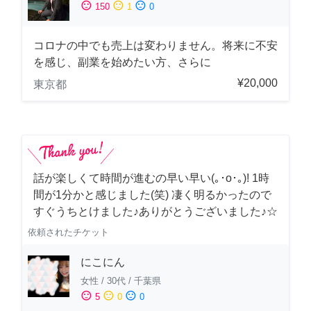
sentiment_satisfied
sentiment_neutral
sentiment_dissatisfied
150
1
0
コロナの中でも売上は変わりません。将来に不安
を感じ、副業を始めたい方、さらに
¥20,000
東京都
話が楽しくて時間が進むの早い早い(｡･о･｡)! 1時
間が1分かと感じました(笑) 凄く明るかったので
すぐうちとけました♪ありがとうございました♪☆
依頼されたチケット
にこにん
女性
/
30代
/
千葉県
sentiment_satisfied
sentiment_neutral
sentiment_dissatisfied
5
0
0