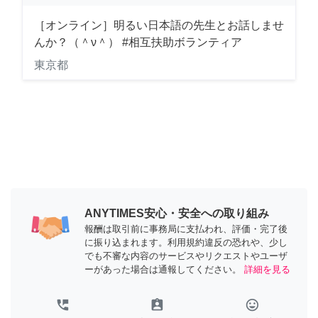
［オンライン］明るい日本語の先生とお話しませ
んか？（＾ν＾） #相互扶助ボランティア
東京都
ANYTIMES安心・安全への取り組み
報酬は取引前に事務局に支払われ、評価・完了後
に振り込まれます。利用規約違反の恐れや、少し
でも不審な内容のサービスやリクエストやユーザ
ーがあった場合は通報してください。
詳細を見る
perm_phone_msg
assignment_ind
tag_faces