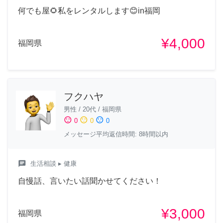
何でも屋🌻私をレンタルします😊in福岡
¥4,000
福岡県
フクハヤ
男性
/
20代
/
福岡県
sentiment_satisfied
sentiment_neutral
sentiment_dissatisfied
0
0
0
メッセージ平均返信時間: 8時間以内
chat
生活相談
▸ 健康
自慢話、言いたい話聞かせてください！
¥3,000
福岡県