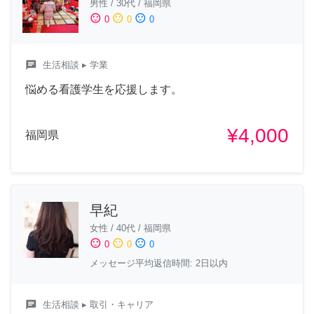
男性
/
30代
/
福岡県
sentiment_satisfied
sentiment_neutral
sentiment_dissatisfied
0
0
0
chat
生活相談
▸ 学業
悩める看護学生を応援します。
¥4,000
福岡県
早紀
女性
/
40代
/
福岡県
sentiment_satisfied
sentiment_neutral
sentiment_dissatisfied
0
0
0
メッセージ平均返信時間: 2日以内
chat
生活相談
▸ 取引・キャリア