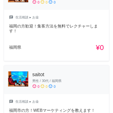
sentiment_satisfied
sentiment_neutral
sentiment_dissatisfied
0
0
0
chat
生活相談
▸ お金
福岡の方歓迎！集客方法を無料でレクチャーしま
す！
¥0
福岡県
saitot
男性
/
30代
/
福岡県
sentiment_satisfied
sentiment_neutral
sentiment_dissatisfied
0
0
0
chat
生活相談
▸ お金
福岡市の方！WEBマーケティングを教えます！