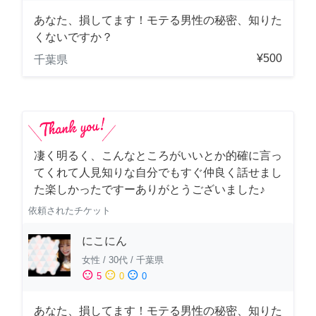
あなた、損してます！モテる男性の秘密、知りた
くないですか？
¥500
千葉県
凄く明るく、こんなところがいいとか的確に言っ
てくれて人見知りな自分でもすぐ仲良く話せまし
た楽しかったですーありがとうございました♪
依頼されたチケット
にこにん
女性
/
30代
/
千葉県
sentiment_satisfied
sentiment_neutral
sentiment_dissatisfied
5
0
0
あなた、損してます！モテる男性の秘密、知りた