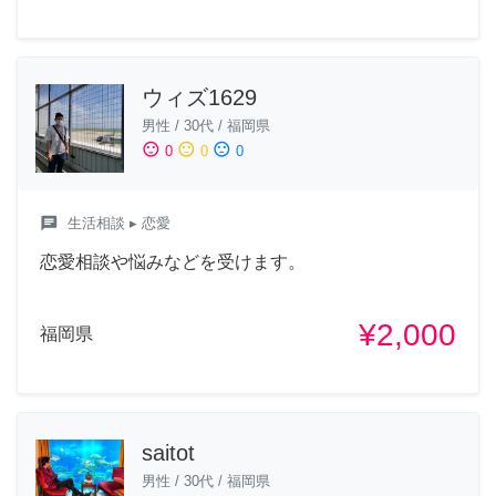
ウィズ1629
男性
/
30代
/
福岡県
sentiment_satisfied
sentiment_neutral
sentiment_dissatisfied
0
0
0
chat
生活相談
▸ 恋愛
恋愛相談や悩みなどを受けます。
¥2,000
福岡県
saitot
男性
/
30代
/
福岡県