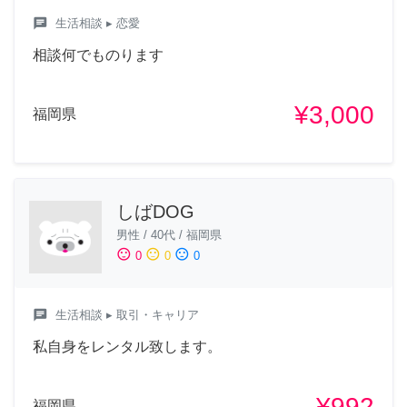
chat
生活相談
▸ 恋愛
相談何でものります
¥3,000
福岡県
しばDOG
男性
/
40代
/
福岡県
sentiment_satisfied
sentiment_neutral
sentiment_dissatisfied
0
0
0
chat
生活相談
▸ 取引・キャリア
私自身をレンタル致します。
¥992
福岡県