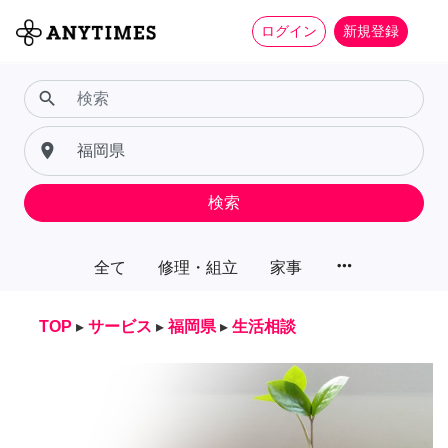
ログイン
新規登録
search
place
検索
more_horiz
全て
修理・組立
家事
TOP
▸
サービス
▸
福岡県
▸
生活相談