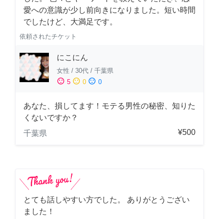
愛への意識が少し前向きになりました。短い時間
でしたけど、大満足です。
依頼されたチケット
にこにん
女性
/
30代
/
千葉県
sentiment_satisfied
sentiment_neutral
sentiment_dissatisfied
5
0
0
あなた、損してます！モテる男性の秘密、知りた
くないですか？
¥500
千葉県
とても話しやすい方でした。 ありがとうござい
ました！