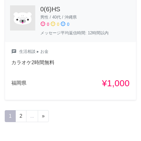
0(6)HS
男性
/
40代
/
沖縄県
sentiment_satisfied
sentiment_neutral
sentiment_dissatisfied
0
0
0
メッセージ平均返信時間: 12時間以内
chat
生活相談
▸ お金
カラオケ2時間無料
¥1,000
福岡県
1
2
...
»