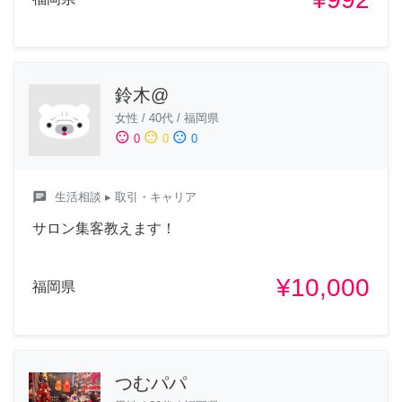
鈴木@
女性
/
40代
/
福岡県
sentiment_satisfied
sentiment_neutral
sentiment_dissatisfied
0
0
0
chat
生活相談
▸ 取引・キャリア
サロン集客教えます！
¥10,000
福岡県
つむパパ