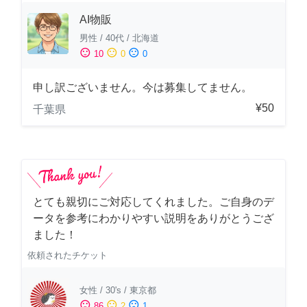
AI物販
男性
/
40代
/
北海道
sentiment_satisfied
sentiment_neutral
sentiment_dissatisfied
10
0
0
申し訳ございません。今は募集してません。
¥50
千葉県
とても親切にご対応してくれました。ご自身のデ
ータを参考にわかりやすい説明をありがとうござ
ました！
依頼されたチケット
女性
/
30's
/
東京都
sentiment_satisfied
sentiment_neutral
sentiment_dissatisfied
86
2
1