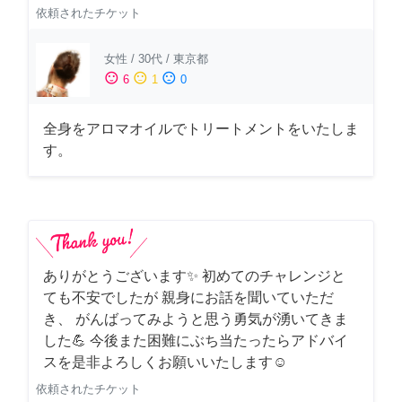
依頼されたチケット
女性
/
30代
/
東京都
sentiment_satisfied
sentiment_neutral
sentiment_dissatisfied
6
1
0
全身をアロマオイルでトリートメントをいたしま
す。
ありがとうございます✨ 初めてのチャレンジと
ても不安でしたが 親身にお話を聞いていただ
き、 がんばってみようと思う勇気が湧いてきま
した💪 今後また困難にぶち当たったらアドバイ
スを是非よろしくお願いいたします☺️
依頼されたチケット