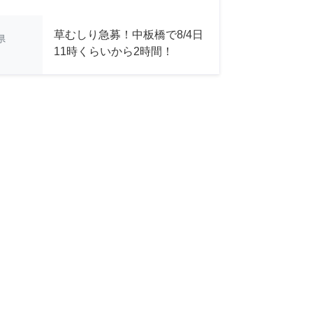
草むしり急募！中板橋で8/4日
県
11時くらいから2時間！