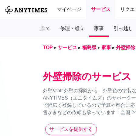
マイページ
サービス
リクエ
全て
修理・組立
家事
引っ越し
TOP
▸
サービス
▸
福島県
▸
家事
▸
外壁掃除
外壁掃除のサービス
外壁やalc外壁の掃除から、外壁色の塗装
ANYTIMES（エニタイムズ）のサポー
で幅広く登録しているので予算や都合に応
雪かきなどの依頼も承っています！全国 24
サービスを提供する