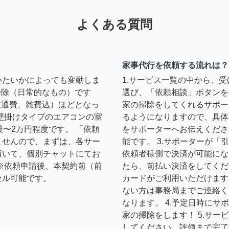
よくある質問
家事代行を依頼する流れは？
いたいかによっても変動しま
1.サービス一覧の中から、
の掃除（日常的なもの）です
選び、「依頼相談」ボタンを
円（交通費、雑費込）ほどとなっ
家の掃除をしてくれるサポー
壁掛けタイプのエアコンの室
るようになりますので、具体
後〜2万円程度です。 「依頼
をサポーターへお伝えくださ
ませんので、まずは、各サー
能です。 3.サポーターが
頂いて、個別チャットにてお
依頼者様側で決済が可能にな
※依頼申請後、本契約前（前
たら、前払い決済をしてくだ
セル可能です。
カードがご利用いただけます
ない方は事務局までご連絡く
なります。 4.予定日時に
家の掃除をします！ 5.サ
してください。評価まで完了