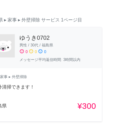
県
▸ 家事
▸ 外壁掃除
サービス
1ページ目
ゆうき0702
男性
/
30代
/
福島県
sentiment_satisfied
sentiment_neutral
sentiment_dissatisfied
0
0
0
メッセージ平均返信時間: 3時間以内
家事
▸ 外壁掃除
外清掃できます！
¥300
島県