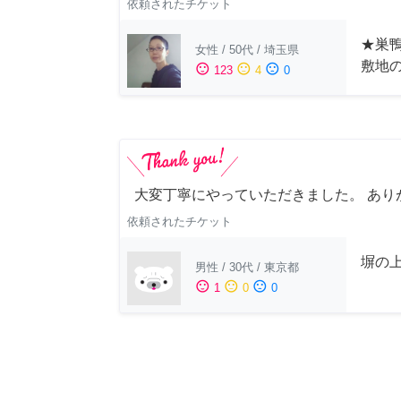
依頼されたチケット
★巣鴨
女性
/
50代
/
埼玉県
敷地
sentiment_satisfied
sentiment_neutral
sentiment_dissatisfied
123
4
0
大変丁寧にやっていただきました。 あり
依頼されたチケット
塀の上
男性
/
30代
/
東京都
sentiment_satisfied
sentiment_neutral
sentiment_dissatisfied
1
0
0