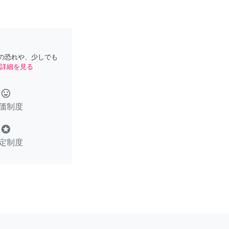
の恐れや、少しでも
詳細を見る
tag_faces
価制度
stars
定制度