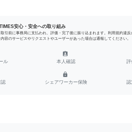
YTIMES安心・安全への取り組み
は取引前に事務局に支払われ、評価・完了後に振り込まれます。利用規約違反
な内容のサービスやリクエストやユーザーがあった場合は通報してください。
assignment_ind
ール
本人確認
評
lock
確認
シェアワーカー保険
認