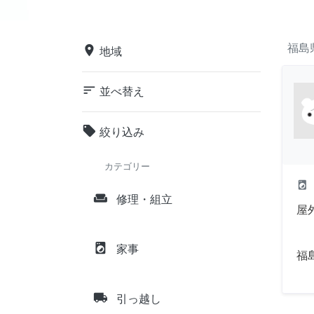
福島
place
地域
sort
並べ替え
local_offer
絞り込み
カテゴリー
local_laundry_service
weekend
修理・組立
屋
local_laundry_service
家事
福
local_shipping
引っ越し