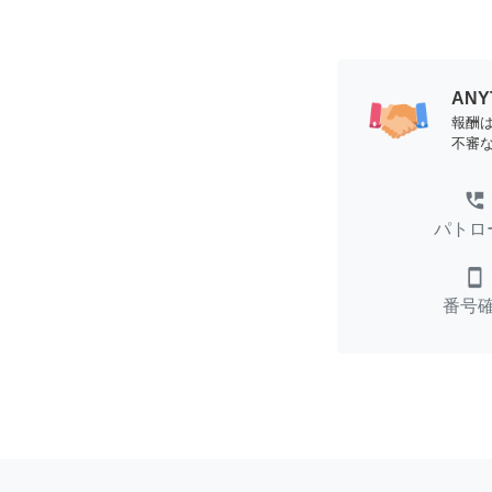
AN
報酬
不審
perm_phone_msg
パトロ
smartphone
番号