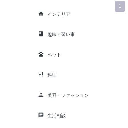
1
home
インテリア
class
趣味・習い事
pets
ペット
restaurant
料理
checkroom
美容・ファッション
chat
生活相談