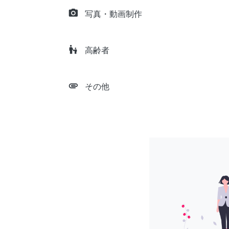
camera_alt
写真・動画制作
escalator_warning
高齢者
attachment
その他