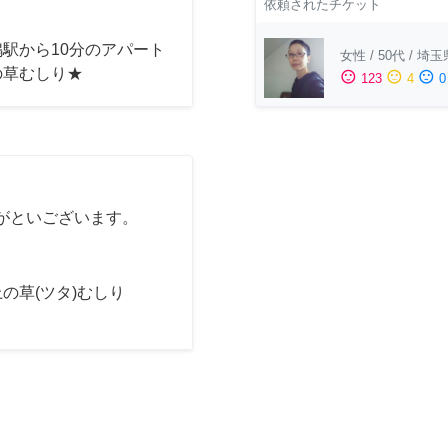
依頼されたチケット
駅から10分のアパート
女性
/
50代
/
埼玉
の草むしり★
sentiment_satisfied
sentiment_neutral
sentiment_dissatisfied
123
4
0
がといございます。
の草(ツタ)むしり