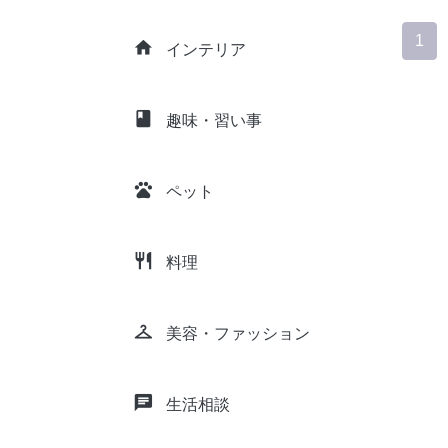
1
home
インテリア
class
趣味・習い事
pets
ペット
restaurant
料理
checkroom
美容・ファッション
chat
生活相談