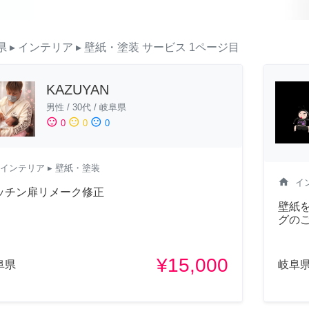
県
▸ インテリア
▸ 壁紙・塗装
サービス
1ページ目
KAZUYAN
男性
/
30代
/
岐阜県
sentiment_satisfied
sentiment_neutral
sentiment_dissatisfied
0
0
0
インテリア
▸ 壁紙・塗装
home
イ
ッチン扉リメーク修正
壁紙
グの
¥15,000
阜県
岐阜