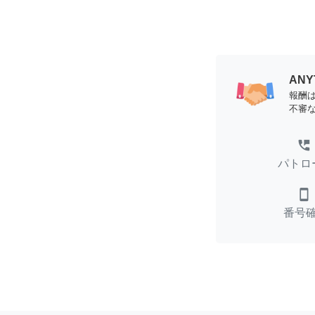
AN
報酬
不審
perm_phone_msg
パトロ
smartphone
番号