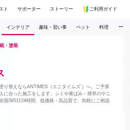
スト
サポーター
ストーリー
ご利用ガイド
more_horiz
インテリア
趣味・習い事
ペット
料理
紙・塗装
ス
り替えならANTIMES（エニタイムズ ）へ。ご予算
人に合った施工をします。シミや黄ばみ・煙草のヤニ
国365日24時間、低価格・高品質で、気軽にご相談