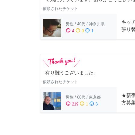
依頼されたチケット
キッ
男性
/
40代
/
神奈川県
張り
sentiment_satisfied
sentiment_neutral
sentiment_dissatisfied
4
0
1
有り難うございました。
依頼されたチケット
★新宿
男性
/
60代
/
東京都
方募
sentiment_satisfied
sentiment_neutral
sentiment_dissatisfied
219
1
3