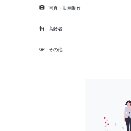
camera_alt
写真・動画制作
escalator_warning
高齢者
attachment
その他