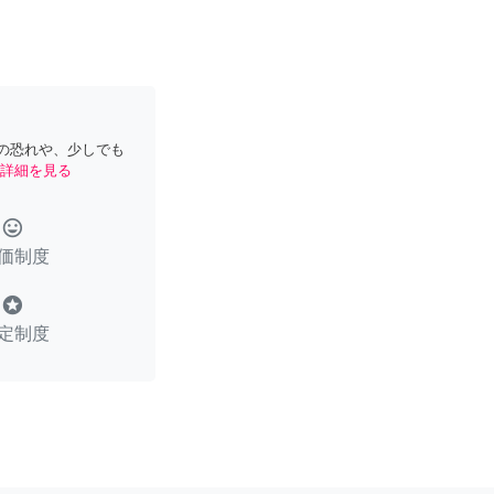
の恐れや、少しでも
詳細を見る
tag_faces
価制度
stars
定制度