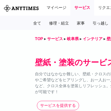
マイページ
サービス
リクエ
全て
修理・組立
家事
引っ越し
TOP
▸
サービス
▸
岐阜県
▸
インテリア
▸
壁
壁紙・塗装のサービ
自分ではなかなか難しい、壁紙・クロスの塗
やご希望などをヒアリングし、お一人お一
など、クロス全体を塗装しリフレッシュ。全
が可能です！
サービスを提供する