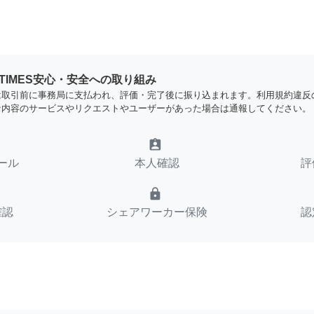
YTIMES安心・安全への取り組み
は取引前に事務局に支払われ、評価・完了後に振り込まれます。利用規約違反
な内容のサービスやリクエストやユーザーがあった場合は通報してください。
assignment_ind
ール
本人確認
評
lock
確認
シェアワーカー保険
認