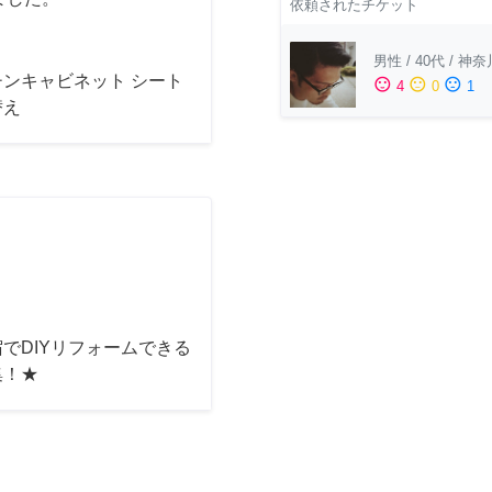
依頼されたチケット
男性
/
40代
/
神奈
チンキャビネット シート
sentiment_satisfied
sentiment_neutral
sentiment_dissatisfied
4
0
1
替え
でDIYリフォームできる
集！★