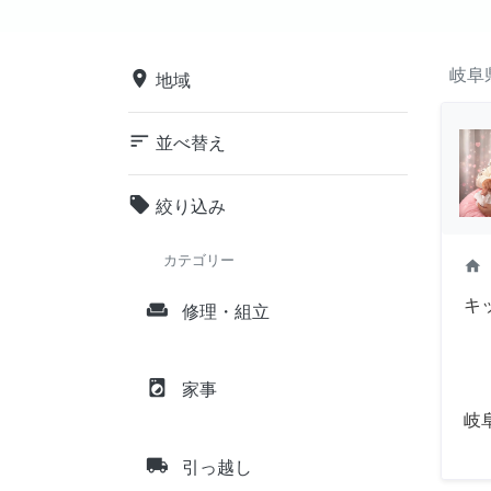
岐阜
place
地域
sort
並べ替え
local_offer
絞り込み
カテゴリー
home
キ
weekend
修理・組立
local_laundry_service
家事
岐
local_shipping
引っ越し