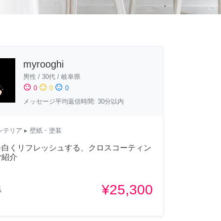
myrooghi
男性
/
30代
/
岐阜県
sentiment_satisfied
sentiment_neutral
sentiment_dissatisfied
0
0
0
メッセージ平均返信時間: 30分以内
ンテリア
▸ 壁紙・塗装
を白くリフレッシュする、クロスコーティン
ご紹介
¥25,300
県