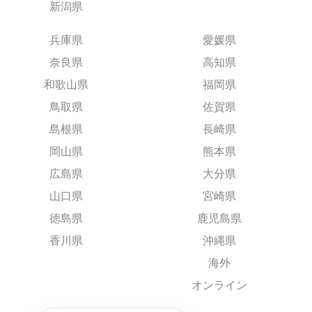
新潟県
兵庫県
愛媛県
奈良県
高知県
和歌山県
福岡県
鳥取県
佐賀県
島根県
長崎県
岡山県
熊本県
広島県
大分県
山口県
宮崎県
徳島県
鹿児島県
香川県
沖縄県
海外
オンライン