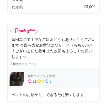
¥3,000
兵庫県
毎回親切で丁寧なご対応どうもありがとうござい
ます 今回も大変お世話になり、どうもありがと
うございました😊🐈 また次回もよろしくお願い
します✨
依頼されたチケット
女性
/
30代
/
千葉県
sentiment_satisfied
sentiment_neutral
sentiment_dissatisfied
32
3
0
ペットのお預かり、できるだけ安くします！