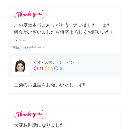
この度は本当にありがとうございました！ また
機会がございましたら何卒よろしくお願いいたし
ます。
依頼されたチケット
女性
/
30代
/
オンライン
sentiment_satisfied
sentiment_neutral
sentiment_dissatisfied
31
0
0
豆柴のお世話をお願いいたします!!
大変お世話になりました。