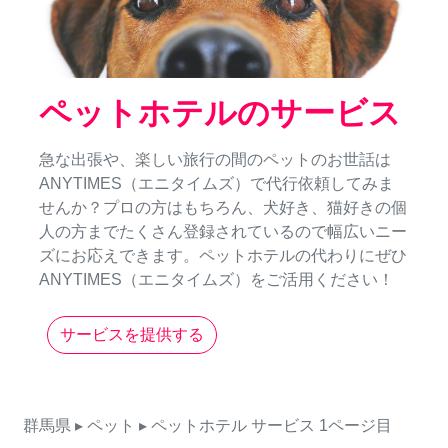
ペットホテルのサービス
急な出張や、楽しい旅行の間のペットのお世話は
ANYTIMES（エニタイムズ）で代行依頼してみま
せんか？プロの方はもちろん、犬好き、猫好きの個
人の方までたくさん登録されているので幅広いニー
ズにお応えできます。ペットホテルの代わりにぜひ
ANYTIMES（エニタイムズ）をご活用ください！
サービスを提供する
群馬県
▸ ペット
▸ ペットホテル
サービス
1ページ目