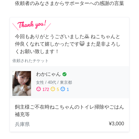
依頼者のみなさまからサポーターへの感謝の言葉
今回もありがとうございました🙇 ねこちゃんと
仲良くなれて嬉しかったです😺 また是非よろし
くお願い致します！
依頼されたチケット
わかにゃん
check_circle
女性
/
40代
/
東京都
sentiment_satisfied
sentiment_neutral
sentiment_dissatisfied
172
5
1
飼主様ご不在時ねこちゃんのトイレ掃除やごはん
補充等
¥3,000
兵庫県