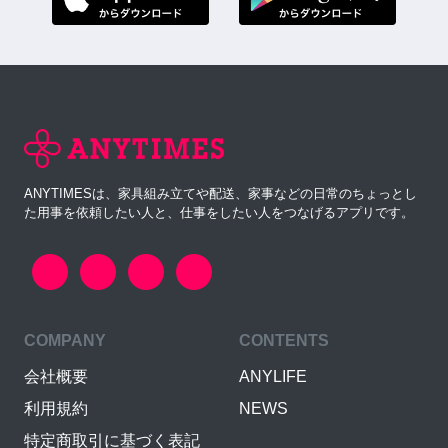
ANYTIMESは、家具組み立てや配送、家事などの日常のちょっとし
た用事を依頼したい人と、仕事をしたい人をつなげるアプリです。
COMPANY
CONTENTS
会社概要
ANYLIFE
利用規約
NEWS
特定商取引に基づく表記