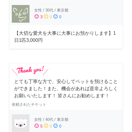
女性
/
30代
/
東京都
sentiment_satisfied
sentiment_neutral
sentiment_dissatisfied
3
0
0
【大切な愛犬を大事に大事にお預かりします】1
日1匹3,000円
とても丁寧な方で、安心してペットを預けること
ができました！また、機会があれば是非よろしく
お願いいたします！ 皆さんにお勧めします！
依頼されたチケット
女性
/
40代
/
東京都
sentiment_satisfied
sentiment_neutral
sentiment_dissatisfied
5
0
0