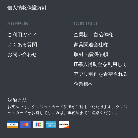
個人情報保護方針
SUPPORT
CONTACT
ご利用ガイド
企業様・自治体様
よくある質問
家具関連会社様
お問い合わせ
取材・講演依頼
IT導入補助金を利用して
アプリ制作を希望される
企業様へ
決済方法
お支払いは、クレジットカード決済がご利用いただけます。クレジ
ットカードをお持ちでない方は、事務局までご連絡ください。