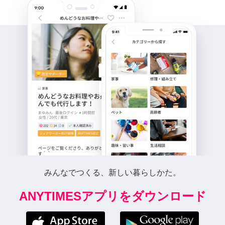
みんなでつくる、新しい暮らしかた。
ANYTIMESアプリをダウンロード