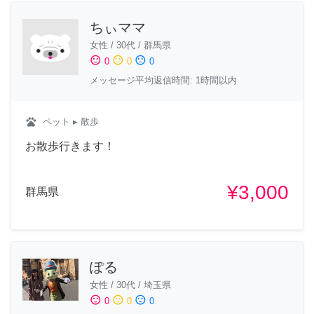
ちぃママ
女性
/
30代
/
群馬県
sentiment_satisfied
sentiment_neutral
sentiment_dissatisfied
0
0
0
メッセージ平均返信時間: 1時間以内
pets
ペット
▸ 散歩
お散歩行きます！
¥3,000
群馬県
ぽる
女性
/
30代
/
埼玉県
sentiment_satisfied
sentiment_neutral
sentiment_dissatisfied
0
0
0