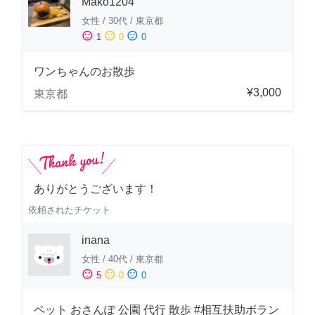
Mako1204
女性
/
30代
/
東京都
sentiment_satisfied
sentiment_neutral
sentiment_dissatisfied
1
0
0
ワンちゃんのお散歩
¥3,000
東京都
ありがとうございます！
依頼されたチケット
inana
女性
/
40代
/
東京都
sentiment_satisfied
sentiment_neutral
sentiment_dissatisfied
5
0
0
ペット おさんぽ 公園 代行 散歩 #相互扶助ボラン