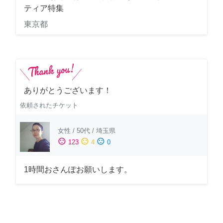
ティア特集
東京都
ありがとうございます！
依頼されたチケット
女性
/
50代
/
埼玉県
sentiment_satisfied
sentiment_neutral
sentiment_dissatisfied
123
4
0
1時間おさんぽお願いします。