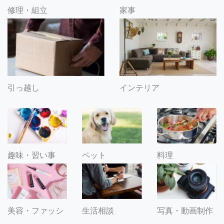
修理・組立
家事
引っ越し
インテリア
趣味・習い事
ペット
料理
美容・ファッシ
生活相談
写真・動画制作