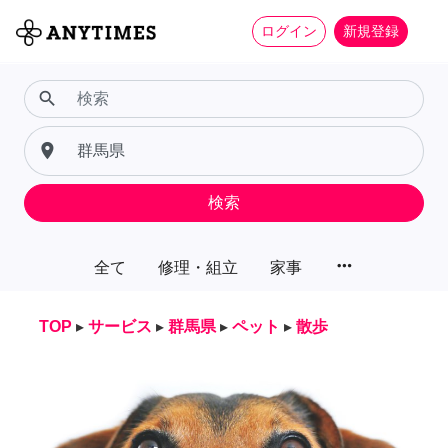
ログイン
新規登録
search
place
検索
more_horiz
全て
修理・組立
家事
TOP
▸
サービス
▸
群馬県
▸
ペット
▸
散歩