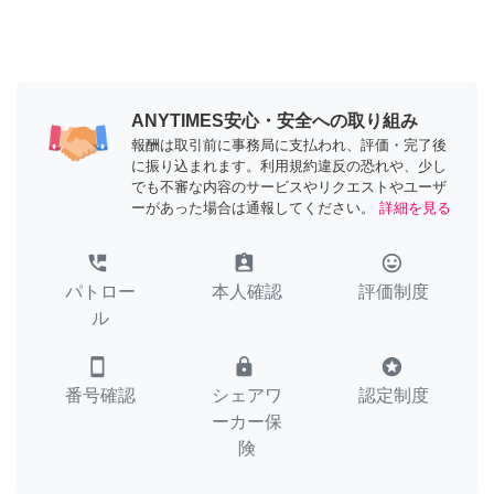
ANYTIMES安心・安全への取り組み
報酬は取引前に事務局に支払われ、評価・完了後
に振り込まれます。利用規約違反の恐れや、少し
でも不審な内容のサービスやリクエストやユーザ
ーがあった場合は通報してください。
詳細を見る
perm_phone_msg
assignment_ind
tag_faces
パトロー
本人確認
評価制度
ル
smartphone
lock
stars
番号確認
シェアワ
認定制度
ーカー保
険