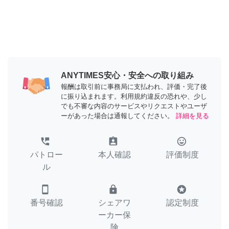
ANYTIMES安心・安全への取り組み
報酬は取引前に事務局に支払われ、評価・完了後
に振り込まれます。利用規約違反の恐れや、少し
でも不審な内容のサービスやリクエストやユーザ
ーがあった場合は通報してください。
詳細を見る
perm_phone_msg
assignment_ind
tag_faces
パトロー
本人確認
評価制度
ル
smartphone
lock
stars
番号確認
シェアワ
認定制度
ーカー保
険