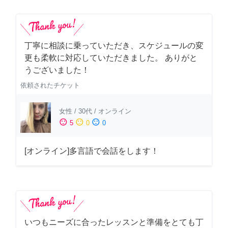
丁寧に相談に乗っていただき、スケジュールの変
更も柔軟に対応していただきました。 ありがと
うございました！
依頼されたチケット
女性
/
30代
/
オンライン
sentiment_satisfied
sentiment_neutral
sentiment_dissatisfied
5
0
0
[オンライン]多言語で会話をします！
いつもニーズに合ったレッスンと準備をとても丁