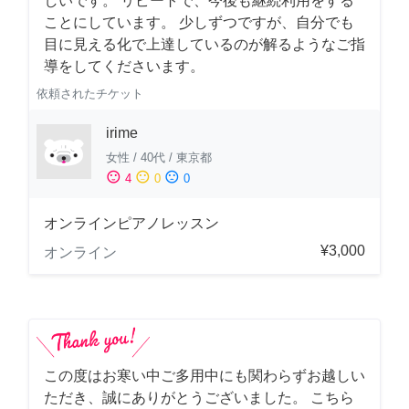
しいです。 リピートで、今後も継続利用をする
ことにしています。 少しずつですが、自分でも
目に見える化で上達しているのが解るようなご指
導をしてくださいます。
依頼されたチケット
irime
女性
/
40代
/
東京都
sentiment_satisfied
sentiment_neutral
sentiment_dissatisfied
4
0
0
オンラインピアノレッスン
¥3,000
オンライン
この度はお寒い中ご多用中にも関わらずお越しい
ただき、誠にありがとうございました。 こちら