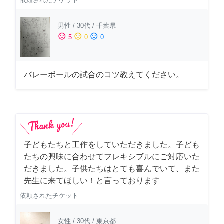
依頼されたチケット
男性
/
30代
/
千葉県
sentiment_satisfied
sentiment_neutral
sentiment_dissatisfied
5
0
0
バレーボールの試合のコツ教えてください。
子どもたちと工作をしていただきました。子ども
たちの興味に合わせてフレキシブルにご対応いた
だきました。子供たちはとても喜んでいて、また
先生に来てほしい！と言っております
依頼されたチケット
女性
/
30代
/
東京都