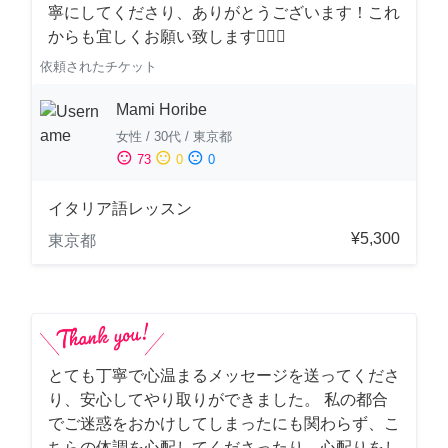
寧にしてくださり、ありがとうございます！これ
からも宜しくお願い致します🙇‍♀️✨
依頼されたチケット
Mami Horibe
女性
/
30代
/
東京都
sentiment_satisfied
sentiment_neutral
sentiment_dissatisfied
73
0
0
イタリア語レッスン
¥5,300
東京都
とても丁寧で心温まるメッセージを送ってくださ
り、安心してやり取りができました。 私の都合
でご迷惑をおかけしてしまったにも関わらず、こ
ちらの体調を心配してくださったり、心配りをし