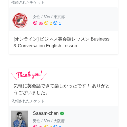
依頼されたチケット
女性
/
30's
/
東京都
sentiment_satisfied
sentiment_neutral
sentiment_dissatisfied
86
2
1
[オンライン] ビジネス英会話レッスン Business
& Conversation English Lesson
気軽に英会話できて楽しかったです！ ありがと
うございました。
依頼されたチケット
Saaam-chan
check_circle
男性
/
30's
/
大阪府
sentiment_satisfied
sentiment_neutral
sentiment_dissatisfied