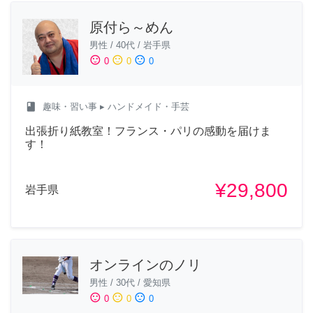
原付ら～めん
男性
/
40代
/
岩手県
sentiment_satisfied
sentiment_neutral
sentiment_dissatisfied
0
0
0
class
趣味・習い事
▸ ハンドメイド・手芸
出張折り紙教室！フランス・パリの感動を届けま
す！
¥29,800
岩手県
オンラインのノリ
男性
/
30代
/
愛知県
sentiment_satisfied
sentiment_neutral
sentiment_dissatisfied
0
0
0