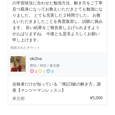
の学習状況に合わせた勉強方法、解き方をご丁寧
且つ親身になってお教えいただきとても勉強にな
りました。 とても充実した２時間でした。 お教
えいただきましたことを再度復習し、試験に挑み
ます。 良い結果をご報告差し上げられますよう
がんばりますね。 今後とも是非よろしくお願い
申し上げます。
依頼されたチケット
ski2na
男性
/
30代
/
東京都
sentiment_satisfied
sentiment_neutral
sentiment_dissatisfied
1
0
0
合格者だけが知っている「簿記3級の解き方」講
座【マンツーマンレッスン】
¥5,000
東京都