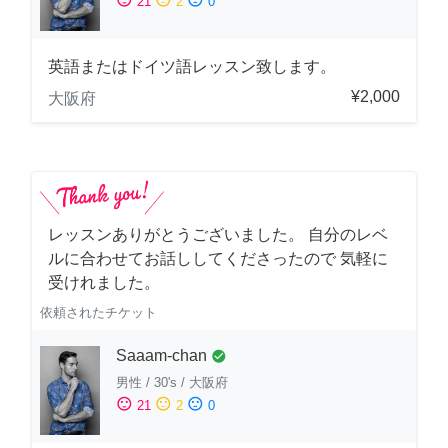
21
2
0
英語またはドイツ語レッスン致します。
¥2,000
大阪府
レッスンありがとうございました。 自分のレベ
ルに合わせてお話ししてくださったので 気軽に
受けれました。
依頼されたチケット
Saaam-chan
check_circle
男性
/
30's
/
大阪府
sentiment_satisfied
sentiment_neutral
sentiment_dissatisfied
21
2
0