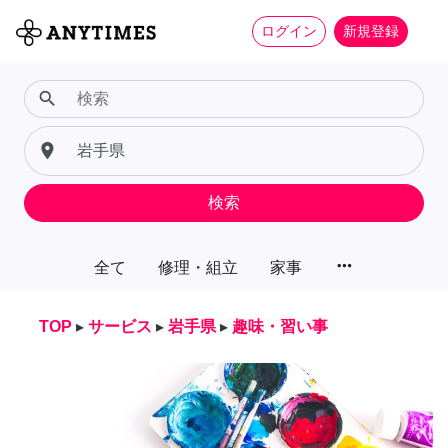
ログイン
新規登録
search
place
検索
more_horiz
全て
修理・組立
家事
TOP
▸
サービス
▸
岩手県
▸
趣味・習い事