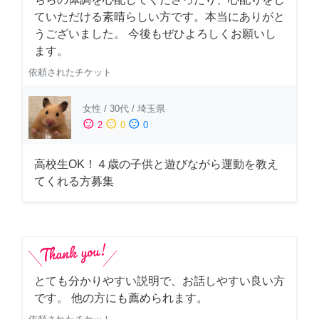
ていただける素晴らしい方です。本当にありがと
うございました。 今後もぜひよろしくお願いし
ます。
依頼されたチケット
女性
/
30代
/
埼玉県
sentiment_satisfied
sentiment_neutral
sentiment_dissatisfied
2
0
0
高校生OK！４歳の子供と遊びながら運動を教え
てくれる方募集
とても分かりやすい説明で、お話しやすい良い方
です。 他の方にも薦められます。