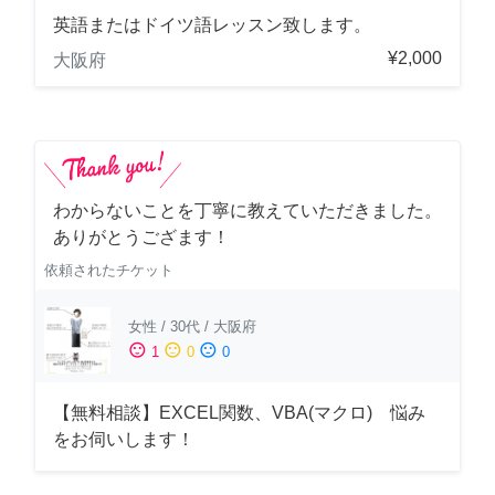
英語またはドイツ語レッスン致します。
¥2,000
大阪府
わからないことを丁寧に教えていただきました。
ありがとうござます！
依頼されたチケット
女性
/
30代
/
大阪府
sentiment_satisfied
sentiment_neutral
sentiment_dissatisfied
1
0
0
【無料相談】EXCEL関数、VBA(マクロ) 悩み
をお伺いします！