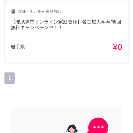
class
趣味・習い事
▸ 家庭教師
【理系専門オンライン家庭教師】名古屋大学卒/初回
無料キャンペーン中！！
¥0
岩手県
1