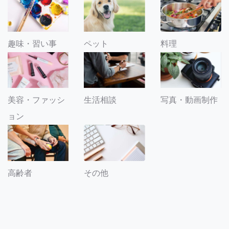
趣味・習い事
ペット
料理
美容・ファッシ
生活相談
写真・動画制作
ョン
その他
高齢者