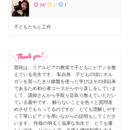
sentiment_satisfied
sentiment_neutral
sentiment_dissatisfied
297
17
1
子どもたちと工作
普段は、リアルピアの教室で子どもにピアノを教
えている先生です。 私自身、子どもの頃にオル
ガンを習ったきり鍵盤を使った学びはその頃以来
であるため初心者コースからやり直しをしていま
して、講師さんから手取り足取り教えていただい
ている最中です。 解らないことを色々と質問攻
めさせてもらってるのですが、とても理解しやす
く丁寧にピアノを用いながらの説明もしてくださ
います。 性格の明るく温厚な先生で、とても優