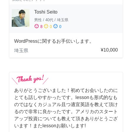
Toshi Seito
男性
/
40代
/
埼玉県
sentiment_satisfied
sentiment_neutral
sentiment_dissatisfied
8
0
0
WordPressに関するお手伝いします。
¥10,000
埼玉県
ありがとうございました！初めてお会いしたのに
とても話しやすかったです。lessonも形式的なも
のではなくカジュアル且つ適宜英語を教えて頂け
るので非常に良かったです。アメリカのスタート
アップ投資についても教えて頂きありがとうござ
います！またlessonお願いします!