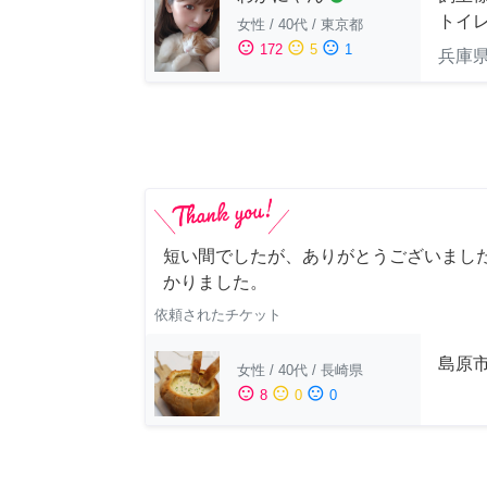
トイ
女性
/
40代
/
東京都
sentiment_satisfied
sentiment_neutral
sentiment_dissatisfied
172
5
1
兵庫
短い間でしたが、ありがとうございました
かりました。
依頼されたチケット
島原
女性
/
40代
/
長崎県
sentiment_satisfied
sentiment_neutral
sentiment_dissatisfied
8
0
0