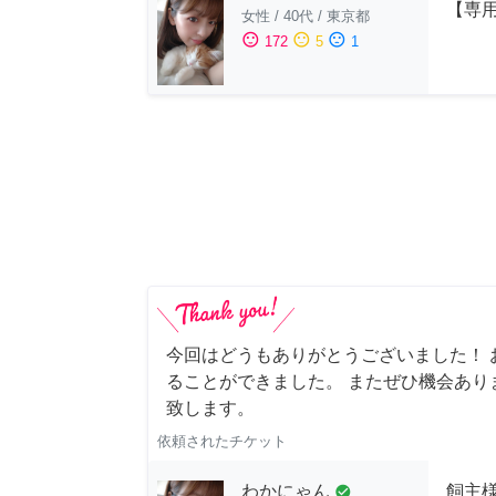
【専用
女性
/
40代
/
東京都
sentiment_satisfied
sentiment_neutral
sentiment_dissatisfied
172
5
1
今回はどうもありがとうございました！ 
ることができました。 またぜひ機会あり
致します。
依頼されたチケット
わかにゃん
飼主
check_circle