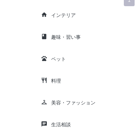
1
home
インテリア
class
趣味・習い事
pets
ペット
restaurant
料理
checkroom
美容・ファッション
chat
生活相談