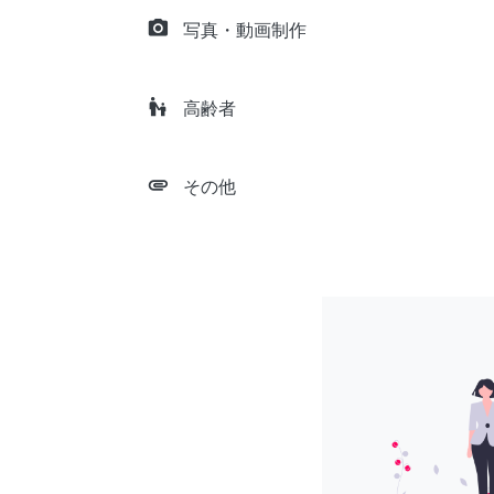
camera_alt
写真・動画制作
escalator_warning
高齢者
attachment
その他