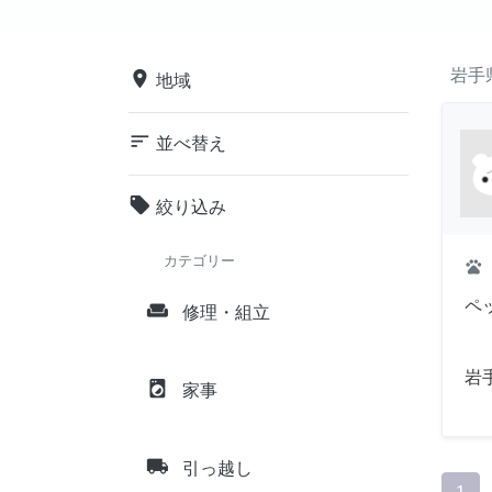
岩手
place
地域
sort
並べ替え
local_offer
絞り込み
カテゴリー
pets
ペ
weekend
修理・組立
岩
local_laundry_service
家事
local_shipping
引っ越し