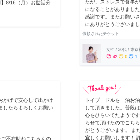
たが、ストレスで食事が
】8/16（月）お世話分
になることがありました
感謝です。またお願いさ
にありがとうございまし
依頼されたチケット
女性
/
30代
/
東京
sentiment_satisfied
sentiment_neutral
sentiment_dissatisfied
42
0
1
おかげで安心して出かけ
トイプードルを一泊お泊
ましたらよろしくお願い
して頂きました。普段は
心をひらいてたようです
らせて頂けたのでこちら
がとうございます。 ま
宜しくお願いします！ 
様ご不在時ねこちゃんの