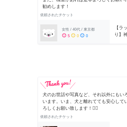
勧めします！
依頼されたチケット
【ラッ
女性
/
40代
/
東京都
り】
sentiment_satisfied
sentiment_neutral
sentiment_dissatisfied
5
0
0
犬のお世話や写真など、それ以外にもい
います。いま、犬と離れてても安心して
ろしくお願い致します！🙇‍♂️
依頼されたチケット