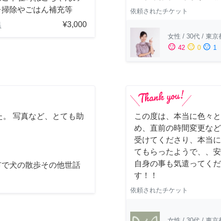
レ掃除やごはん補充等
依頼されたチケット
¥3,000
県
女性
/
30代
/
東京
sentiment_satisfied
sentiment_neutral
sentiment_dissatisfied
42
0
1
。 写真など、とても助
この度は、本当に色々と
め、直前の時間変更など
受けてくださり、本当に
てもらったようで、、安
自身の事も気遣ってくだ
市で犬の散歩その他世話
す！！
依頼されたチケット
女性
/
30代
/
東京