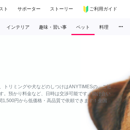
スト
サポーター
ストーリー
ご利用ガイド
more_horiz
インテリア
趣味・習い事
ペット
料理
トリミングや犬などのしつけはANYTIMESの、ご近
す。預かり料金など、日時は交渉可能です。助け合い
時間1,500円から低価格・高品質で依頼できます！全国