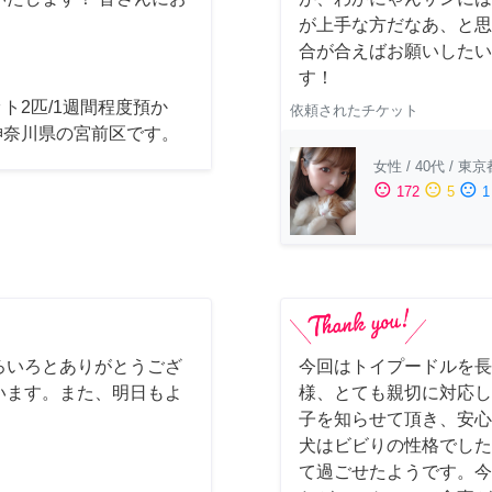
が上手な方だなあ、と思
合が合えばお願いしたいで
す！
ト2匹/1週間程度預か
依頼されたチケット
神奈川県の宮前区です。
女性
/
40代
/
東京
sentiment_satisfied
sentiment_neutral
sentiment_dissatisfied
172
5
1
ろいろとありがとうござ
今回はトイプードルを長
います。また、明日もよ
様、とても親切に対応し
子を知らせて頂き、安心
犬はビビりの性格でした
て過ごせたようです。今