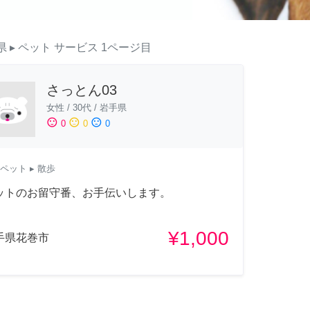
県
▸ ペット
サービス
1ページ目
さっとん03
女性
/
30代
/
岩手県
sentiment_satisfied
sentiment_neutral
sentiment_dissatisfied
0
0
0
ペット
▸ 散歩
ットのお留守番、お手伝いします。
¥1,000
手県花巻市