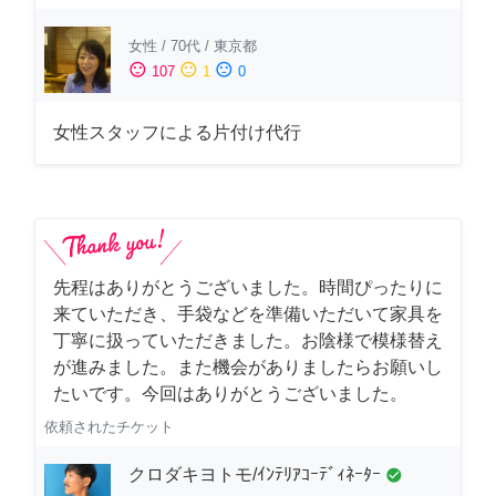
女性
/
70代
/
東京都
sentiment_satisfied
sentiment_neutral
sentiment_dissatisfied
107
1
0
女性スタッフによる片付け代行
先程はありがとうございました。時間ぴったりに
来ていただき、手袋などを準備いただいて家具を
丁寧に扱っていただきました。お陰様で模様替え
が進みました。また機会がありましたらお願いし
たいです。今回はありがとうございました。
依頼されたチケット
クロダキヨトモ/ｲﾝﾃﾘｱｺｰﾃﾞｨﾈｰﾀｰ
check_circle