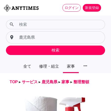
ログイン
新規登録
search
place
検索
more_horiz
全て
修理・組立
家事
TOP
▸
サービス
▸
鹿児島県
▸
家事
▸
整理整頓