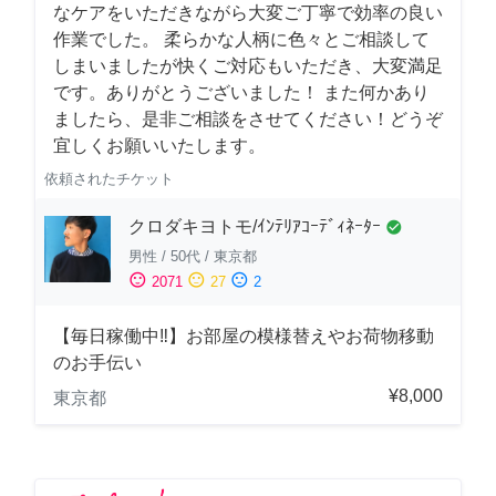
なケアをいただきながら大変ご丁寧で効率の良い
作業でした。 柔らかな人柄に色々とご相談して
しまいましたが快くご対応もいただき、大変満足
です。ありがとうございました！ また何かあり
ましたら、是非ご相談をさせてください！どうぞ
宜しくお願いいたします。
依頼されたチケット
クロダキヨトモ/ｲﾝﾃﾘｱｺｰﾃﾞｨﾈｰﾀｰ
check_circle
男性
/
50代
/
東京都
sentiment_satisfied
sentiment_neutral
sentiment_dissatisfied
2071
27
2
【毎日稼働中‼︎】お部屋の模様替えやお荷物移動
のお手伝い
¥8,000
東京都