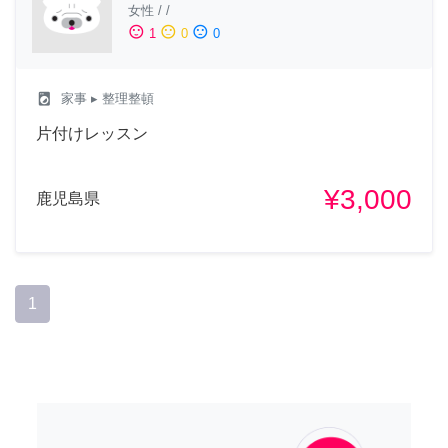
女性
/
/
sentiment_satisfied
sentiment_neutral
sentiment_dissatisfied
1
0
0
local_laundry_service
家事
▸ 整理整頓
片付けレッスン
¥3,000
鹿児島県
1