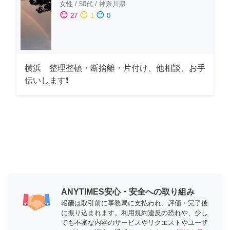
女性
/
50代
/
神奈川県
sentiment_satisfied
sentiment_neutral
sentiment_dissatisfied
27
1
0
横浜 整理整頓・断捨離・片付け、他相談、お手
伝いします❗
ANYTIMES安心・安全への取り組み
報酬は取引前に事務局に支払われ、評価・完了後
に振り込まれます。利用規約違反の恐れや、少し
でも不審な内容のサービスやリクエストやユーザ