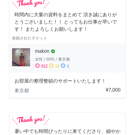
時間内に大量の資料をまとめて 頂き誠にありが
とうございました！！ とってもお仕事が早いで
す！ またよろしくお願いします！
依頼されたチケット
makon
check_circle
女性
/
60代
/
東京都
sentiment_satisfied
sentiment_neutral
sentiment_dissatisfied
812
16
1
お部屋の整理整頓のサポートいたします！
¥7,000
東京都
暑い中でも時間ぴったりに来てくださり、細やか