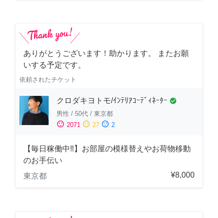
ありがとうございます！助かります。 またお願
いする予定です。
依頼されたチケット
クロダキヨトモ/ｲﾝﾃﾘｱｺｰﾃﾞｨﾈｰﾀｰ
check_circle
男性
/
50代
/
東京都
sentiment_satisfied
sentiment_neutral
sentiment_dissatisfied
2071
27
2
【毎日稼働中‼︎】お部屋の模様替えやお荷物移動
のお手伝い
¥8,000
東京都