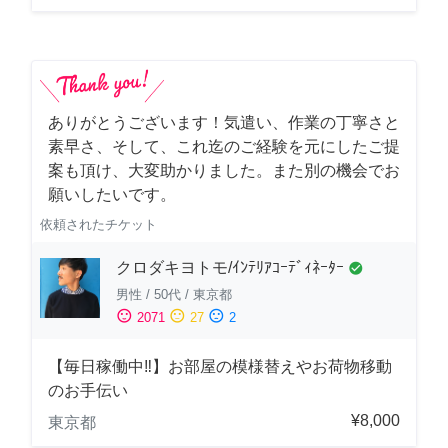
ありがとうございます！気遣い、作業の丁寧さと
素早さ、そして、これ迄のご経験を元にしたご提
案も頂け、大変助かりました。また別の機会でお
願いしたいです。
依頼されたチケット
クロダキヨトモ/ｲﾝﾃﾘｱｺｰﾃﾞｨﾈｰﾀｰ
check_circle
男性
/
50代
/
東京都
sentiment_satisfied
sentiment_neutral
sentiment_dissatisfied
2071
27
2
【毎日稼働中‼︎】お部屋の模様替えやお荷物移動
のお手伝い
¥8,000
東京都