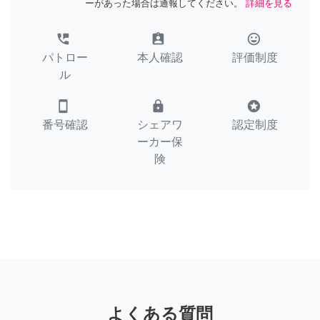
ーがあった場合は通報してください。
詳細を見る
perm_phone_msg
assignment_ind
tag_faces
パトロー
本人確認
評価制度
ル
smartphone
lock
stars
番号確認
シェアワ
認定制度
ーカー保
険
よくある質問