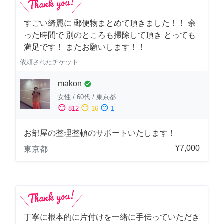
すごい綺麗に 郵便物まとめて頂きました！！ 余
った時間で 別のところも掃除して頂き とっても
満足です！ またお願いします！！
依頼されたチケット
makon
check_circle
女性
/
60代
/
東京都
sentiment_satisfied
sentiment_neutral
sentiment_dissatisfied
812
16
1
お部屋の整理整頓のサポートいたします！
¥7,000
東京都
丁寧に根本的に片付けを一緒に手伝っていただき