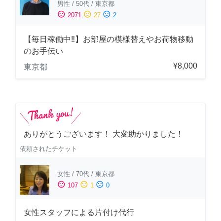
男性
/
50代
/
東京都
sentiment_satisfied
sentiment_neutral
sentiment_dissatisfied
2071
27
2
【毎日稼働中‼︎】お部屋の模様替えやお荷物移動
のお手伝い
¥8,000
東京都
ありがとうございます！ 大変助かりました！
依頼されたチケット
女性
/
70代
/
東京都
sentiment_satisfied
sentiment_neutral
sentiment_dissatisfied
107
1
0
女性スタッフによる片付け代行