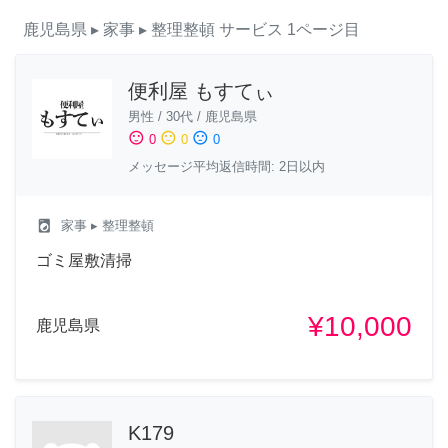
鹿児島県
▸ 家事
▸ 整理整頓
サービス
1ページ目
便利屋 もすてぃ
男性
/
30代
/
鹿児島県
sentiment_satisfied
sentiment_neutral
sentiment_dissatisfied
0
0
0
メッセージ平均返信時間: 2日以内
local_laundry_service
家事
▸ 整理整頓
ゴミ屋敷清掃
¥10,000
鹿児島県
K179