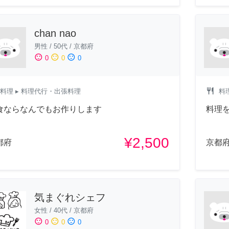
chan nao
男性
/
50代
/
京都府
sentiment_satisfied
sentiment_neutral
sentiment_dissatisfied
0
0
0
restaurant
料理
▸ 料理代行・出張料理
料
食ならなんでもお作りします
料理
¥2,500
都府
京都
気まぐれシェフ
女性
/
40代
/
京都府
sentiment_satisfied
sentiment_neutral
sentiment_dissatisfied
0
0
0