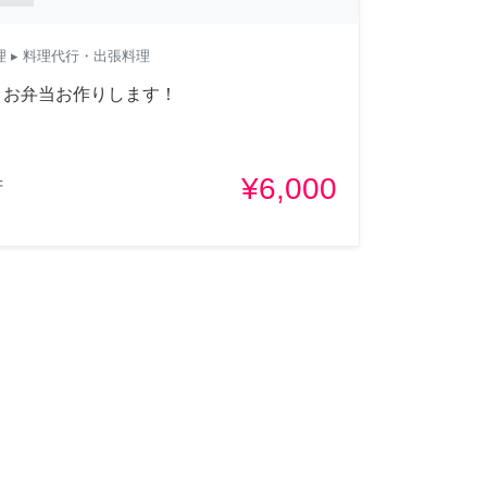
理
▸ 料理代行・出張料理
、お弁当お作りします！
¥6,000
府