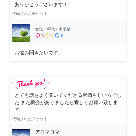
ありがとうございます！
依頼されたチケット
女性
/
40代
/
東京都
sentiment_satisfied
sentiment_neutral
sentiment_dissatisfied
6
0
0
お悩み聞きたいです。
とても話をよく聞いてくださる素晴らしい方でし
た また機会がありましたら宜しくお願い致しま
す
依頼されたチケット
アロマロマ