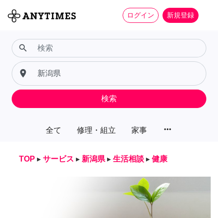
ログイン
新規登録
search
place
検索
more_horiz
全て
修理・組立
家事
TOP
▸
サービス
▸
新潟県
▸
生活相談
▸
健康