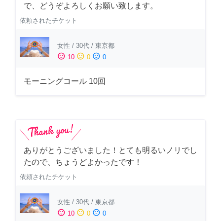
で、どうぞよろしくお願い致します。
依頼されたチケット
女性
/
30代
/
東京都
sentiment_satisfied
sentiment_neutral
sentiment_dissatisfied
10
0
0
モーニングコール 10回
ありがとうございました！とても明るいノリでし
たので、ちょうどよかったです！
依頼されたチケット
女性
/
30代
/
東京都
sentiment_satisfied
sentiment_neutral
sentiment_dissatisfied
10
0
0