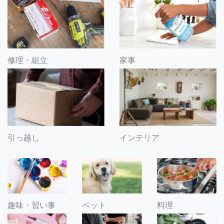
修理・組立
家事
引っ越し
インテリア
趣味・習い事
ペット
料理