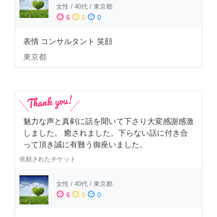
女性
/
40代
/
東京都
sentiment_satisfied
sentiment_neutral
sentiment_dissatisfied
6
0
0
表情 コンサルタント 笑顔
東京都
魅力な声と真剣に話を聞いて下さり大変感謝感激
しました。 癒されました。下らない話に付き合
って頂き誠に有難う御座いました。
依頼されたチケット
女性
/
40代
/
東京都
sentiment_satisfied
sentiment_neutral
sentiment_dissatisfied
6
0
0