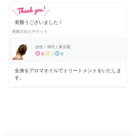
有難うございました！
依頼されたチケット
女性
/
30代
/
東京都
sentiment_satisfied
sentiment_neutral
sentiment_dissatisfied
6
1
0
全身をアロマオイルでトリートメントをいたしま
す。