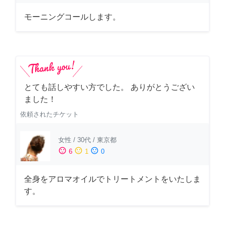
モーニングコールします。
とても話しやすい方でした。 ありがとうござい
ました！
依頼されたチケット
女性
/
30代
/
東京都
sentiment_satisfied
sentiment_neutral
sentiment_dissatisfied
6
1
0
全身をアロマオイルでトリートメントをいたしま
す。