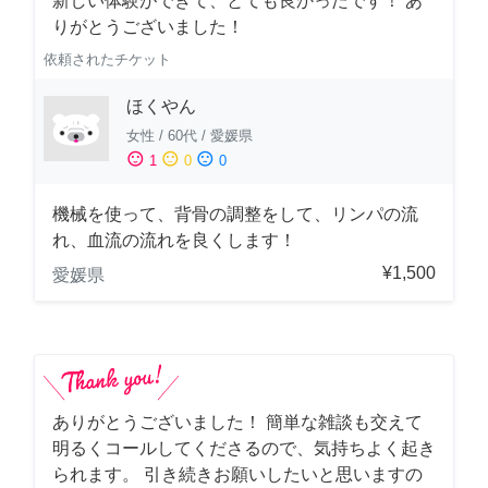
新しい体験ができて、とても良かったです！ あ
りがとうございました！
依頼されたチケット
ほくやん
女性
/
60代
/
愛媛県
sentiment_satisfied
sentiment_neutral
sentiment_dissatisfied
1
0
0
機械を使って、背骨の調整をして、リンパの流
れ、血流の流れを良くします！
¥1,500
愛媛県
ありがとうございました！ 簡単な雑談も交えて
明るくコールしてくださるので、気持ちよく起き
られます。 引き続きお願いしたいと思いますの