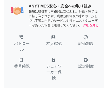
ANYTIMES安心・安全への取り組み
報酬は取引前に事務局に支払われ、評価・完了後
に振り込まれます。利用規約違反の恐れや、少し
でも不審な内容のサービスやリクエストやユーザ
ーがあった場合は通報してください。
詳細を見る
perm_phone_msg
assignment_ind
tag_faces
パトロー
本人確認
評価制度
ル
smartphone
lock
stars
番号確認
シェアワ
認定制度
ーカー保
険