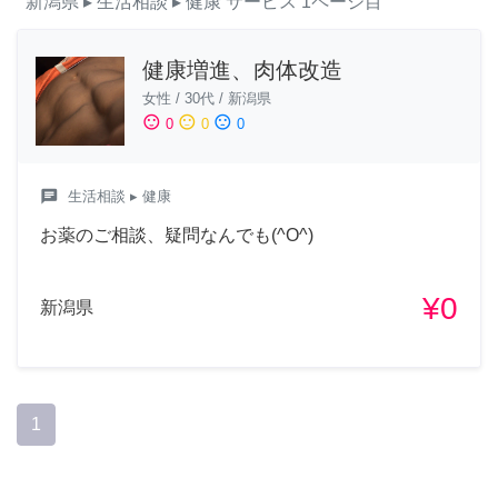
新潟県
▸ 生活相談
▸ 健康
サービス
1ページ目
健康増進、肉体改造
女性
/
30代
/
新潟県
sentiment_satisfied
sentiment_neutral
sentiment_dissatisfied
0
0
0
chat
生活相談
▸ 健康
お薬のご相談、疑問なんでも(^O^)
¥0
新潟県
1