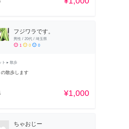
¥1,000
県
フジワラです。
男性
/
20代
/
埼玉県
sentiment_satisfied
sentiment_neutral
sentiment_dissatisfied
1
0
0
ット
▸ 散歩
トの散歩します
¥1,000
県
ちゃおじー