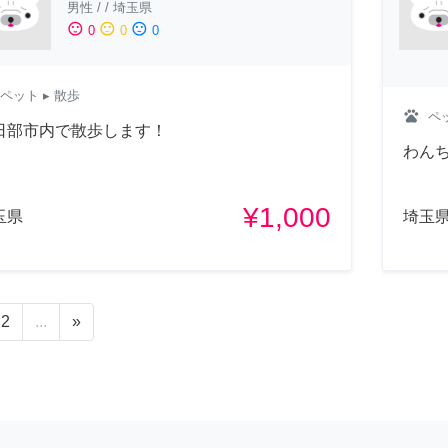
男性
/
/
埼玉県
sentiment_satisfied
sentiment_neutral
sentiment_dissatisfied
0
0
0
ペット
▸ 散歩
pets
ペ
日部市内で散歩します！
わん
¥1,000
玉県
埼玉
2
...
»