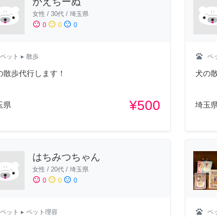
かえちーぬ
女性
/
30代
/
埼玉県
sentiment_satisfied
sentiment_neutral
sentiment_dissatisfied
0
0
0
pets
ペット
▸ 散歩
ペ
の散歩代行します！
犬の
¥500
玉県
埼玉
はちみつちゃん
女性
/
20代
/
埼玉県
sentiment_satisfied
sentiment_neutral
sentiment_dissatisfied
0
0
0
pets
ペット
▸ ペット理容
ペ