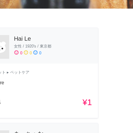
Hai Le
女性
/
1920's
/
東京都
sentiment_satisfied
sentiment_neutral
sentiment_dissatisfied
0
0
0
ット
▸ ペットケア
re
¥1
県