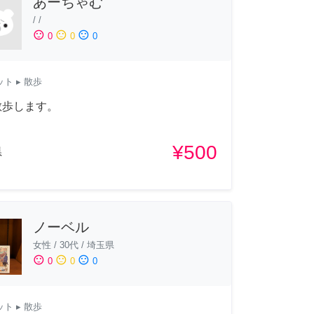
あーちゃむ
/
/
sentiment_satisfied
sentiment_neutral
sentiment_dissatisfied
0
0
0
ット
▸ 散歩
散歩します。
¥500
県
ノーベル
女性
/
30代
/
埼玉県
sentiment_satisfied
sentiment_neutral
sentiment_dissatisfied
0
0
0
ット
▸ 散歩