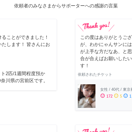
依頼者のみなさまからサポーターへの感謝の言葉
けることができました！
この度はありがとうござ
たします！ 皆さんにお
が、わかにゃんサンには
が上手な方だなあ、と思
合が合えばお願いしたいで
す！
ト2匹/1週間程度預か
依頼されたチケット
神奈川県の宮前区です。
女性
/
40代
/
東京
sentiment_satisfied
sentiment_neutral
sentiment_dissatisfied
172
5
1