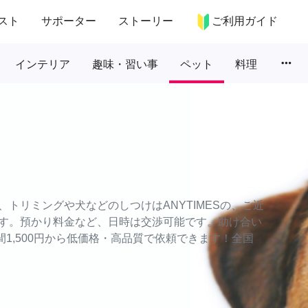
スト
サポーター
ストーリー
ご利用ガイド
more_horiz
インテリア
趣味・習い事
ペット
料理
トリミングや犬などのしつけはANYTIMESの、ご近
す。預かり料金など、日時は交渉可能です。助け合い
時間1,500円から低価格・高品質で依頼できます！全国