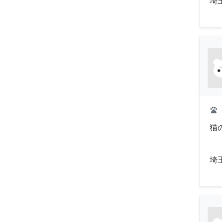
埼
pets
猫
埼