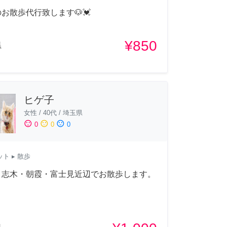
お散歩代行致します🐶💓
¥850
県
ヒゲ子
女性
/
40代
/
埼玉県
sentiment_satisfied
sentiment_neutral
sentiment_dissatisfied
0
0
0
ット
▸ 散歩
・志木・朝霞・富士見近辺でお散歩します。