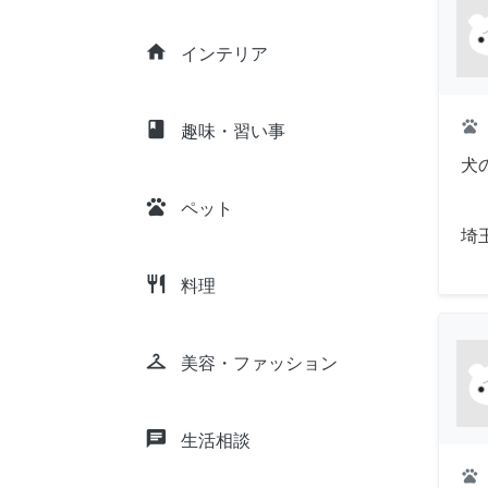
home
インテリア
pets
class
趣味・習い事
犬
pets
ペット
埼
restaurant
料理
checkroom
美容・ファッション
chat
生活相談
pets