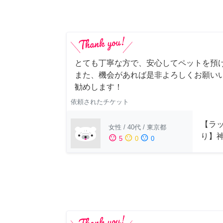
とても丁寧な方で、安心してペットを預
また、機会があれば是非よろしくお願いい
勧めします！
依頼されたチケット
【ラッ
女性
/
40代
/
東京都
り】
sentiment_satisfied
sentiment_neutral
sentiment_dissatisfied
5
0
0