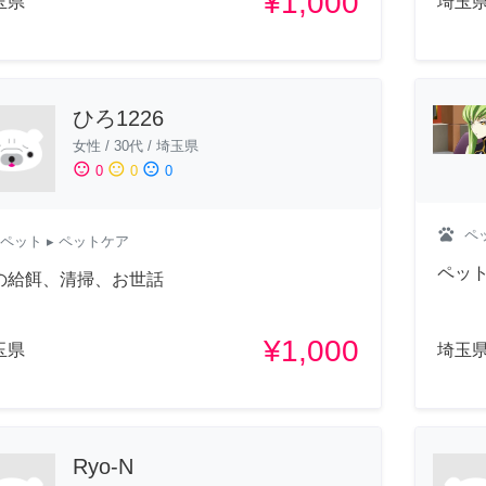
¥1,000
玉県
埼玉
ひろ1226
女性
/
30代
/
埼玉県
sentiment_satisfied
sentiment_neutral
sentiment_dissatisfied
0
0
0
pets
ペ
ペット
▸ ペットケア
ペッ
の給餌、清掃、お世話
¥1,000
玉県
埼玉
Ryo-N