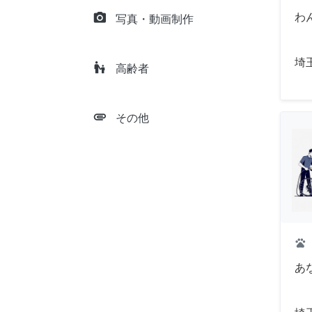
camera_alt
わ
写真・動画制作
埼
escalator_warning
高齢者
attachment
その他
pets
あ