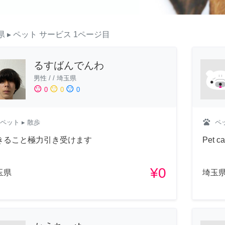
県
▸ ペット
サービス
1ページ目
るすばんでんわ
男性
/
/
埼玉県
sentiment_satisfied
sentiment_neutral
sentiment_dissatisfied
0
0
0
pets
ペット
▸ 散歩
ペ
きること極力引き受けます
Pet ca
¥0
玉県
埼玉