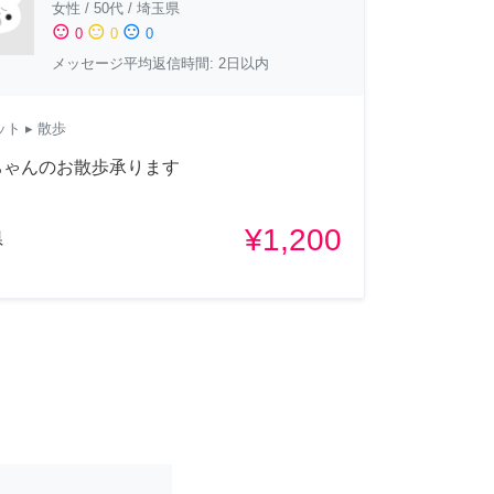
女性
/
50代
/
埼玉県
sentiment_satisfied
sentiment_neutral
sentiment_dissatisfied
0
0
0
メッセージ平均返信時間: 2日以内
ット
▸ 散歩
ちゃんのお散歩承ります
¥1,200
県