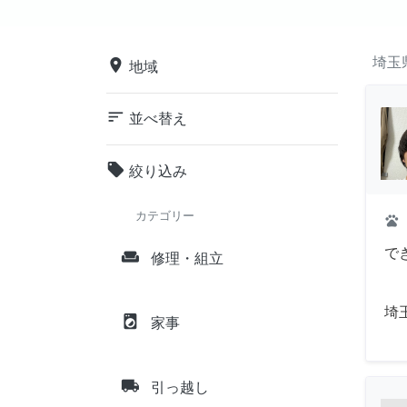
埼玉
place
地域
sort
並べ替え
local_offer
絞り込み
カテゴリー
pets
で
weekend
修理・組立
埼
local_laundry_service
家事
local_shipping
引っ越し