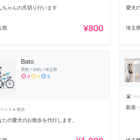
んちゃんの爪切り行います
愛犬の
¥800
玉県
埼玉
Bato
男性
/
10代
/
埼玉県
sentiment_satisfied
sentiment_neutral
sentiment_dissatisfied
0
0
0
pets
ペ
新座
ペット
▸ 散歩
なたの愛犬のお散歩を代行します。