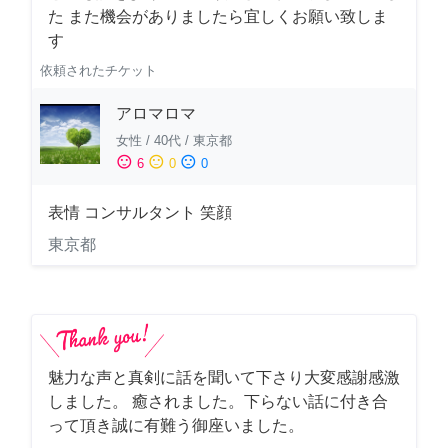
た また機会がありましたら宜しくお願い致しま
す
依頼されたチケット
アロマロマ
女性
/
40代
/
東京都
sentiment_satisfied
sentiment_neutral
sentiment_dissatisfied
6
0
0
表情 コンサルタント 笑顔
東京都
魅力な声と真剣に話を聞いて下さり大変感謝感激
しました。 癒されました。下らない話に付き合
って頂き誠に有難う御座いました。