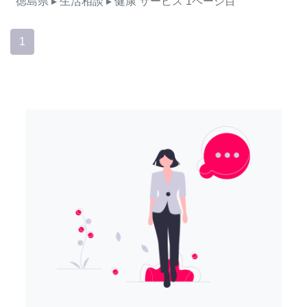
徳島県
▸ 生活相談
▸ 健康
サービス
1ページ目
1