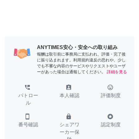
ANYTIMES安心・安全への取り組み
報酬は取引前に事務局に支払われ、評価・完了後
に振り込まれます。利用規約違反の恐れや、少し
でも不審な内容のサービスやリクエストやユーザ
ーがあった場合は通報してください。
詳細を見る
perm_phone_msg
assignment_ind
tag_faces
パトロー
本人確認
評価制度
ル
smartphone
lock
stars
番号確認
シェアワ
認定制度
ーカー保