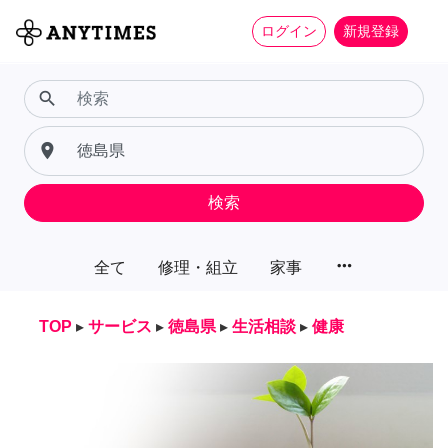
ログイン
新規登録
search
place
検索
more_horiz
全て
修理・組立
家事
TOP
▸
サービス
▸
徳島県
▸
生活相談
▸
健康