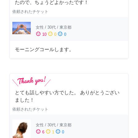
たので、ちょうどよかったです！
依頼されたチケット
女性
/
30代
/
東京都
sentiment_satisfied
sentiment_neutral
sentiment_dissatisfied
10
0
0
モーニングコールします。
とても話しやすい方でした。 ありがとうござい
ました！
依頼されたチケット
女性
/
30代
/
東京都
sentiment_satisfied
sentiment_neutral
sentiment_dissatisfied
6
1
0