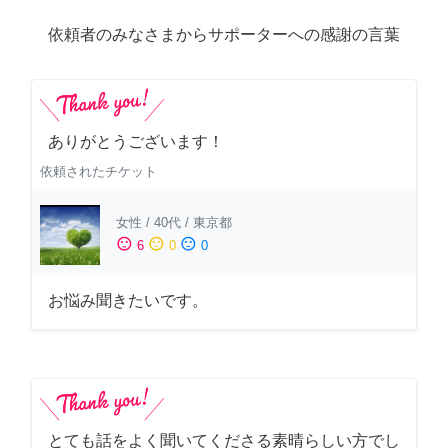
依頼者のみなさまからサポーターへの感謝の言葉
ありがとうございます！
依頼されたチケット
女性
/
40代
/
東京都
sentiment_satisfied
sentiment_neutral
sentiment_dissatisfied
6
0
0
お悩み聞きたいです。
とても話をよく聞いてくださる素晴らしい方でし