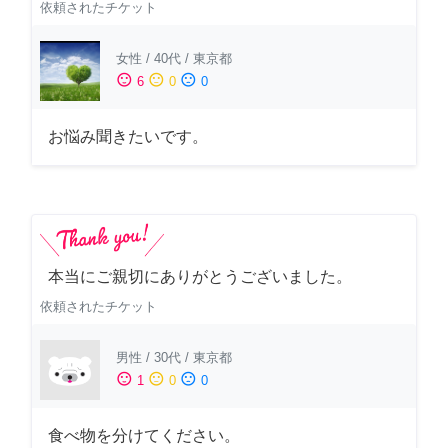
依頼されたチケット
女性
/
40代
/
東京都
sentiment_satisfied
sentiment_neutral
sentiment_dissatisfied
6
0
0
お悩み聞きたいです。
本当にご親切にありがとうございました。
依頼されたチケット
男性
/
30代
/
東京都
sentiment_satisfied
sentiment_neutral
sentiment_dissatisfied
1
0
0
食べ物を分けてください。