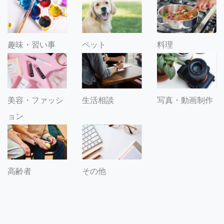
趣味・習い事
ペット
料理
美容・ファッシ
生活相談
写真・動画制作
ョン
その他
高齢者