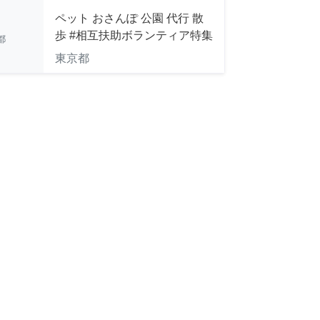
ペット おさんぽ 公園 代行 散
歩 #相互扶助ボランティア特集
都
東京都