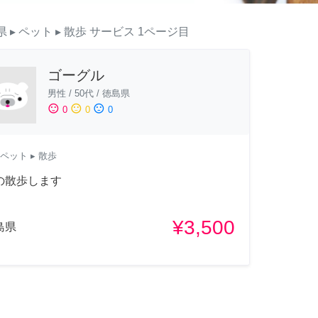
県
▸ ペット
▸ 散歩
サービス
1ページ目
ゴーグル
男性
/
50代
/
徳島県
sentiment_satisfied
sentiment_neutral
sentiment_dissatisfied
0
0
0
ペット
▸ 散歩
の散歩します
¥3,500
島県