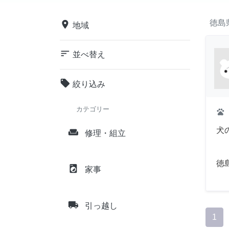
徳島
place
地域
sort
並べ替え
local_offer
絞り込み
カテゴリー
pets
犬
weekend
修理・組立
徳
local_laundry_service
家事
local_shipping
引っ越し
1