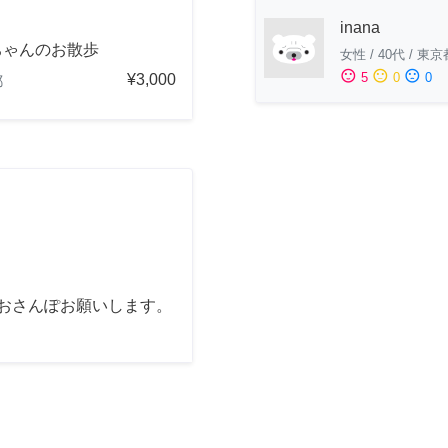
inana
ちゃんのお散歩
女性
/
40代
/
東京
sentiment_satisfied
sentiment_neutral
sentiment_dissatisfied
5
0
0
¥3,000
都
間おさんぽお願いします。