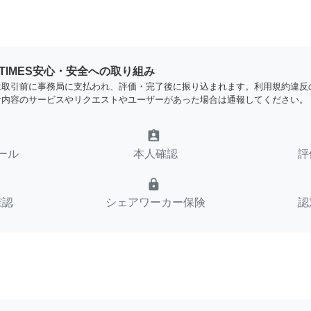
YTIMES安心・安全への取り組み
は取引前に事務局に支払われ、評価・完了後に振り込まれます。利用規約違反
な内容のサービスやリクエストやユーザーがあった場合は通報してください。
assignment_ind
ール
本人確認
評
lock
確認
シェアワーカー保険
認