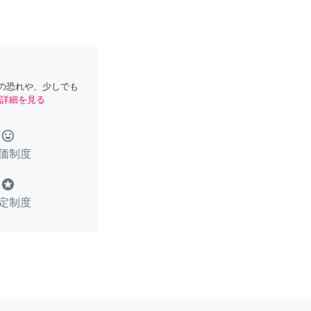
の恐れや、少しでも
詳細を見る
tag_faces
価制度
stars
定制度