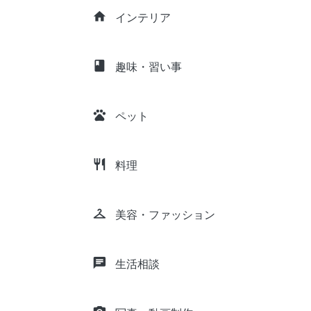
home
インテリア
class
趣味・習い事
pets
ペット
restaurant
料理
checkroom
美容・ファッション
chat
生活相談