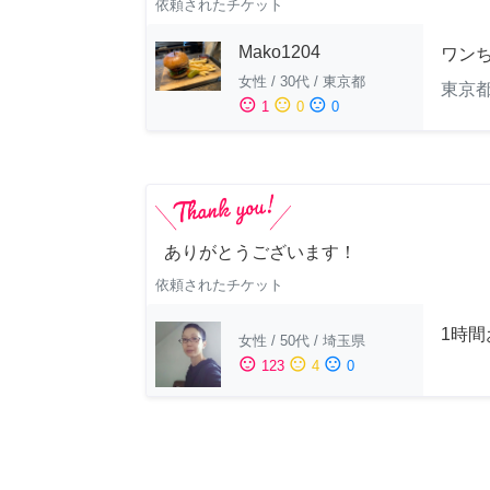
依頼されたチケット
Mako1204
ワン
女性
/
30代
/
東京都
東京
sentiment_satisfied
sentiment_neutral
sentiment_dissatisfied
1
0
0
ありがとうございます！
依頼されたチケット
1時
女性
/
50代
/
埼玉県
sentiment_satisfied
sentiment_neutral
sentiment_dissatisfied
123
4
0