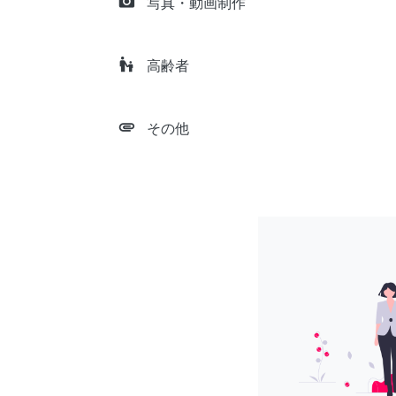
camera_alt
写真・動画制作
escalator_warning
高齢者
attachment
その他