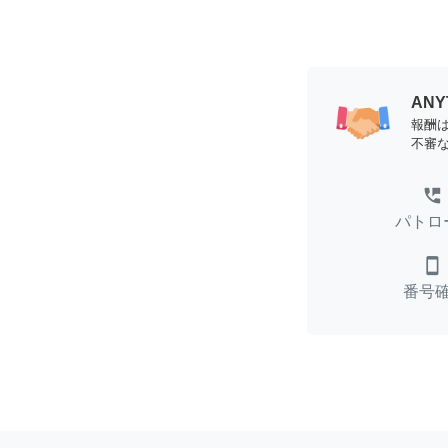
AN
報酬
不審
perm_phone_msg
パトロ
smartphone
番号