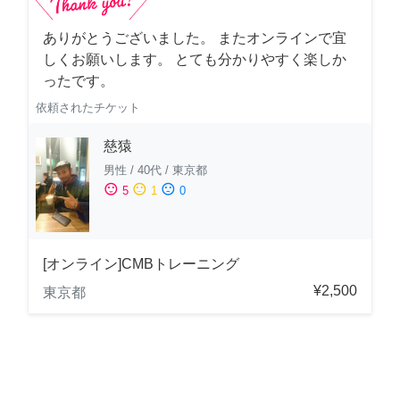
ありがとうございました。 またオンラインで宜
しくお願いします。 とても分かりやすく楽しか
ったです。
依頼されたチケット
慈猿
男性
/
40代
/
東京都
sentiment_satisfied
sentiment_neutral
sentiment_dissatisfied
5
1
0
[オンライン]CMBトレーニング
¥2,500
東京都