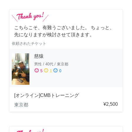
こちらこそ、有難うございました。 ちょっと、
先になりますが検討させて頂きます。
依頼されたチケット
慈猿
男性
/
40代
/
東京都
sentiment_satisfied
sentiment_neutral
sentiment_dissatisfied
5
1
0
[オンライン]CMBトレーニング
¥2,500
東京都