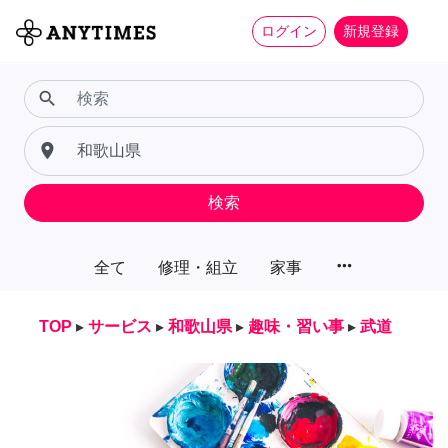
ログイン
新規登録
search
place
検索
more_horiz
全て
修理・組立
家事
TOP
▸
サービス
▸
和歌山県
▸
趣味・習い事
▸
武道