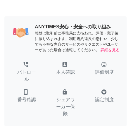
ANYTIMES安心・安全への取り組み
報酬は取引前に事務局に支払われ、評価・完了後
に振り込まれます。利用規約違反の恐れや、少し
でも不審な内容のサービスやリクエストやユーザ
ーがあった場合は通報してください。
詳細を見る
perm_phone_msg
assignment_ind
tag_faces
パトロー
本人確認
評価制度
ル
smartphone
lock
stars
番号確認
シェアワ
認定制度
ーカー保
険