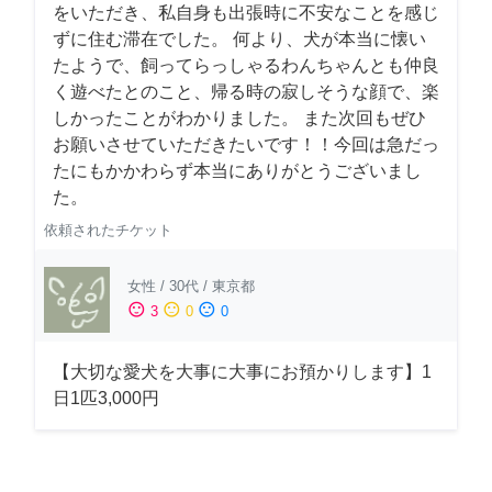
をいただき、私自身も出張時に不安なことを感じ
ずに住む滞在でした。 何より、犬が本当に懐い
たようで、飼ってらっしゃるわんちゃんとも仲良
く遊べたとのこと、帰る時の寂しそうな顔で、楽
しかったことがわかりました。 また次回もぜひ
お願いさせていただきたいです！！今回は急だっ
たにもかかわらず本当にありがとうございまし
た。
依頼されたチケット
女性
/
30代
/
東京都
sentiment_satisfied
sentiment_neutral
sentiment_dissatisfied
3
0
0
【大切な愛犬を大事に大事にお預かりします】1
日1匹3,000円