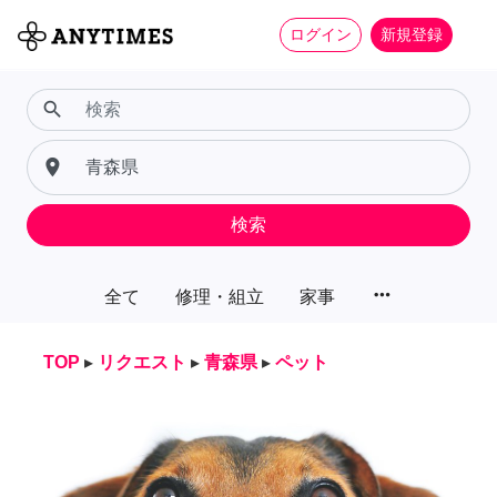
ログイン
新規登録
search
place
検索
more_horiz
全て
修理・組立
家事
TOP
▸
リクエスト
▸
青森県
▸
ペット