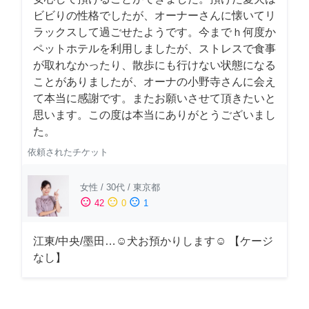
ビビりの性格でしたが、オーナーさんに懐いてリ
ラックスして過ごせたようです。今までｈ何度か
ペットホテルを利用しましたが、ストレスで食事
が取れなかったり、散歩にも行けない状態になる
ことがありましたが、オーナの小野寺さんに会え
て本当に感謝です。またお願いさせて頂きたいと
思います。この度は本当にありがとうございまし
た。
依頼されたチケット
女性
/
30代
/
東京都
sentiment_satisfied
sentiment_neutral
sentiment_dissatisfied
42
0
1
江東/中央/墨田…☺︎犬お預かりします☺︎ 【ケージ
なし】