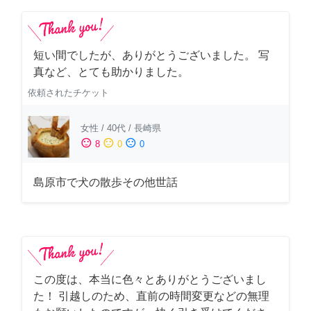
短い間でしたが、ありがとうございました。 写
真など、とても助かりました。
依頼されたチケット
女性
/
40代
/
長崎県
sentiment_satisfied
sentiment_neutral
sentiment_dissatisfied
8
0
0
島原市で犬の散歩その他世話
この度は、本当に色々とありがとうございまし
た！ 引越しのため、直前の時間変更などの無理