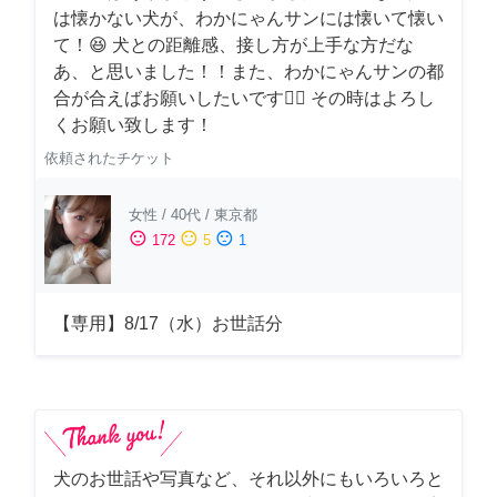
は懐かない犬が、わかにゃんサンには懐いて懐い
て！😆 犬との距離感、接し方が上手な方だな
あ、と思いました！！また、わかにゃんサンの都
合が合えばお願いしたいです🙇‍♂️ その時はよろし
くお願い致します！
依頼されたチケット
女性
/
40代
/
東京都
sentiment_satisfied
sentiment_neutral
sentiment_dissatisfied
172
5
1
【専用】8/17（水）お世話分
犬のお世話や写真など、それ以外にもいろいろと