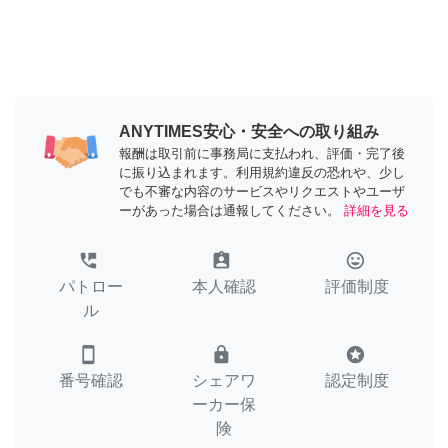
ANYTIMES安心・安全への取り組み
報酬は取引前に事務局に支払われ、評価・完了後
に振り込まれます。利用規約違反の恐れや、少し
でも不審な内容のサービスやリクエストやユーザ
ーがあった場合は通報してください。
詳細を見る
perm_phone_msg
assignment_ind
tag_faces
パトロー
本人確認
評価制度
ル
smartphone
lock
stars
番号確認
シェアワ
認定制度
ーカー保
険