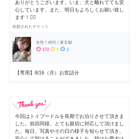
ありがとうございます。いま、犬と離れてても安
心しています。また、明日もよろしくお願い致し
ます！🙇‍♂️
依頼されたチケット
女性
/
40代
/
東京都
sentiment_satisfied
sentiment_neutral
sentiment_dissatisfied
172
5
1
【専用】8/16（月）お世話分
今回はトイプードルを長期でお泊りさせて頂きま
した。前回同様、とても親切に対応して頂けまし
た。毎日、写真やその日の様子を知らせて頂き、
安心して預けることができました。預けた愛犬は