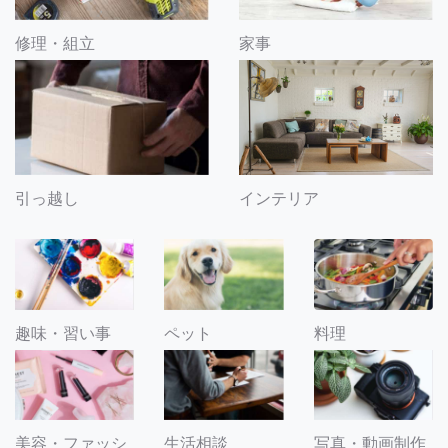
修理・組立
家事
引っ越し
インテリア
趣味・習い事
ペット
料理
美容・ファッシ
生活相談
写真・動画制作