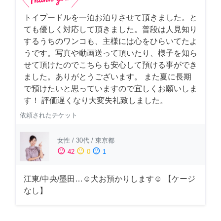
トイプードルを一泊お泊りさせて頂きました。と
ても優しく対応して頂きました。普段は人見知り
するうちのワンコも、主様には心をひらいてたよ
うです。写真や動画送って頂いたり、様子を知ら
せて頂けたのでこちらも安心して預ける事ができ
ました。ありがとうございます。 また夏に長期
で預けたいと思っていますので宜しくお願いしま
す！ 評価遅くなり大変失礼致しました。
依頼されたチケット
女性
/
30代
/
東京都
sentiment_satisfied
sentiment_neutral
sentiment_dissatisfied
42
0
1
江東/中央/墨田…☺︎犬お預かりします☺︎ 【ケージ
なし】