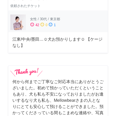
依頼されたチケット
女性
/
30代
/
東京都
sentiment_satisfied
sentiment_neutral
sentiment_dissatisfied
42
0
1
江東/中央/墨田…☺︎犬お預かりします☺︎ 【ケージ
なし】
何から何までご丁寧なご対応本当にありがとうご
ざいました。初めて預かっていただくということ
もあり、犬も私も不安になっておりましたがお逢
いするなり犬も私も、Mellowbearさまの人とな
りにとても安心して預けることができました。預
かってくださっている間もこまめな連絡や、写真