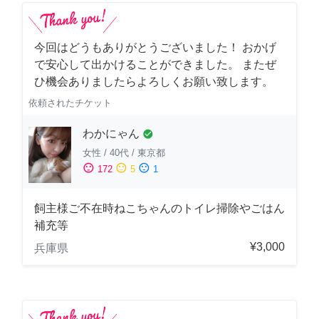
今回はどうもありがとうございました！ おかげ
で安心して出かけることができました。 またぜ
ひ機会ありましたらよろしくお願い致します。
依頼されたチケット
わかにゃん
check_circle
女性
/
40代
/
東京都
sentiment_satisfied
sentiment_neutral
sentiment_dissatisfied
172
5
1
飼主様ご不在時ねこちゃんのトイレ掃除やごはん
補充等
¥3,000
兵庫県