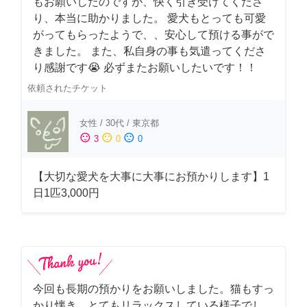
もお願いしたのですが、快く引き受けてくださ
り、本当に助かりました。 愛犬もとっても可愛
がってもらったようで、、安心して預ける事がで
きました。 また、私自身の事も気遣ってくださ
り感謝です😭 必ずまたお願いしたいです！！
依頼されたチケット
女性
/
30代
/
東京都
sentiment_satisfied
sentiment_neutral
sentiment_dissatisfied
3
0
0
【大切な愛犬を大事に大事にお預かりします】1
日1匹3,000円
今回も長期の預かりをお願いしました。猫もすっ
かり懐き、とてもリラックスしている様子でし