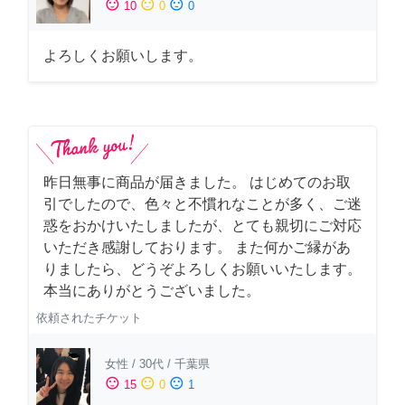
sentiment_satisfied
sentiment_neutral
sentiment_dissatisfied
10
0
0
よろしくお願いします。
昨日無事に商品が届きました。 はじめてのお取
引でしたので、色々と不慣れなことが多く、ご迷
惑をおかけいたしましたが、とても親切にご対応
いただき感謝しております。 また何かご縁があ
りましたら、どうぞよろしくお願いいたします。
本当にありがとうございました。
依頼されたチケット
女性
/
30代
/
千葉県
sentiment_satisfied
sentiment_neutral
sentiment_dissatisfied
15
0
1