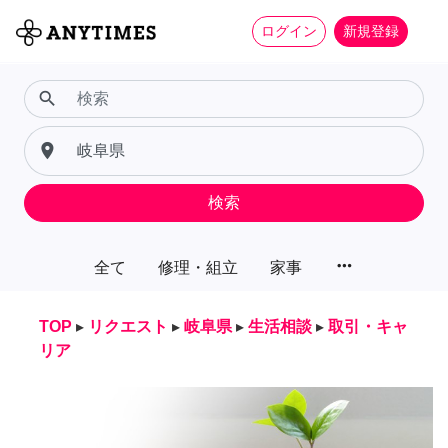
ログイン
新規登録
search
place
検索
more_horiz
全て
修理・組立
家事
TOP
▸
リクエスト
▸
岐阜県
▸
生活相談
▸
取引・キャ
リア