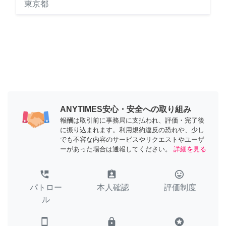
東京都
ANYTIMES安心・安全への取り組み
報酬は取引前に事務局に支払われ、評価・完了後
に振り込まれます。利用規約違反の恐れや、少し
でも不審な内容のサービスやリクエストやユーザ
ーがあった場合は通報してください。
詳細を見る
perm_phone_msg
assignment_ind
tag_faces
パトロー
本人確認
評価制度
ル
smartphone
lock
stars