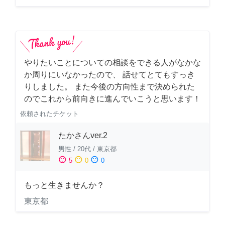
やりたいことについての相談をできる人がなかな
か周りにいなかったので、 話せてとてもすっき
りしました。 また今後の方向性まで決められた
のでこれから前向きに進んでいこうと思います！
依頼されたチケット
たかさんver.2
男性
/
20代
/
東京都
sentiment_satisfied
sentiment_neutral
sentiment_dissatisfied
5
0
0
もっと生きませんか？
東京都