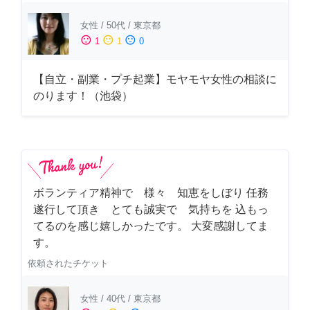
女性
/
50代
/
東京都
sentiment_satisfied
sentiment_neutral
sentiment_dissatisfied
1
1
0
【自立・副業・プチ起業】モヤモヤ女性の相談に
のります！（池袋）
ボランティア精神で 様々 知恵をしぼり 任務
遂行して頂き とても誠実で 気持ちを 込もっ
てるのを感じ嬉しかったです。 大変感謝してま
す。
依頼されたチケット
女性
/
40代
/
東京都