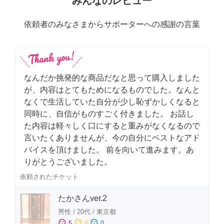
みんなのレビュー
依頼者のみなさまからサポーターへの感謝の言葉
なんだか挑発的な商品だなと思って購入しました
が、内容はとてもためになるものでした。なんと
なくで生活していた自分が少し恥ずかしくなると
同時に、自信がものすごく付きました。 お話し
た内容は軽々しく口にすると重みがなくなるので
言いたくありませんが、今の自分にベストなアド
バイスを頂けました。 前を向いて進みます。あ
りがとうございました。
依頼されたチケット
たかさんver.2
男性
/
20代
/
東京都
sentiment_satisfied
sentiment_neutral
sentiment_dissatisfied
5
0
0