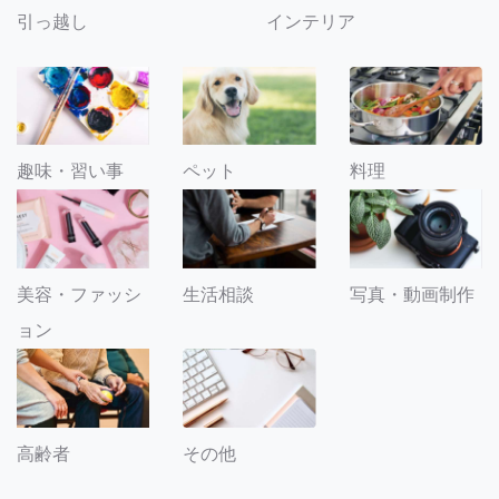
引っ越し
インテリア
趣味・習い事
ペット
料理
美容・ファッシ
生活相談
写真・動画制作
ョン
その他
高齢者