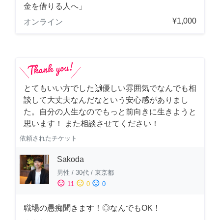
金を借りる人へ」
¥1,000
オンライン
とてもいい方でした🙌優しい雰囲気でなんでも相
談して大丈夫なんだなという安心感がありまし
た。自分の人生なのでもっと前向きに生きようと
思います！ また相談させてください！
依頼されたチケット
Sakoda
男性
/
30代
/
東京都
sentiment_satisfied
sentiment_neutral
sentiment_dissatisfied
11
0
0
職場の愚痴聞きます！◎なんでもOK！