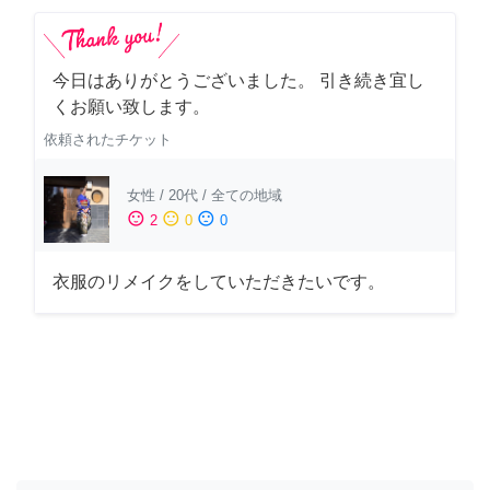
今日はありがとうございました。 引き続き宜し
くお願い致します。
依頼されたチケット
女性
/
20代
/
全ての地域
sentiment_satisfied
sentiment_neutral
sentiment_dissatisfied
2
0
0
衣服のリメイクをしていただきたいです。