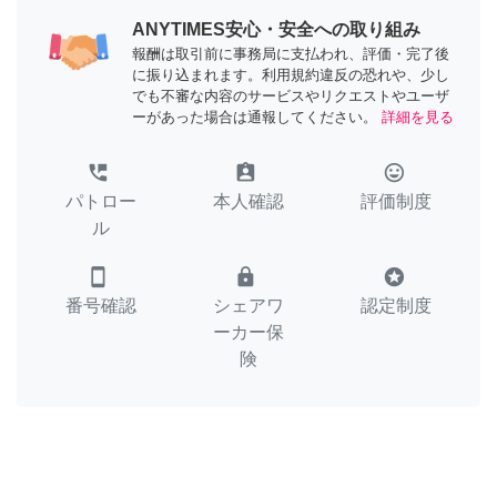
ANYTIMES安心・安全への取り組み
報酬は取引前に事務局に支払われ、評価・完了後
に振り込まれます。利用規約違反の恐れや、少し
でも不審な内容のサービスやリクエストやユーザ
ーがあった場合は通報してください。
詳細を見る
perm_phone_msg
assignment_ind
tag_faces
パトロー
本人確認
評価制度
ル
smartphone
lock
stars
番号確認
シェアワ
認定制度
ーカー保
険