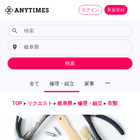
ログイン
新規登録
search
place
検索
more_horiz
全て
修理・組立
家事
TOP
▸
リクエスト
▸
岐阜県
▸
修理・組立
▸
衣類